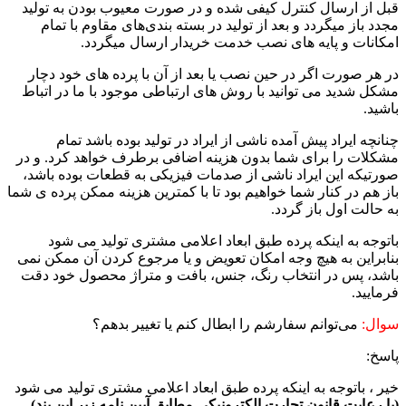
بل از ارسال کنترل کیفی شده و در صورت معیوب بودن به تولید
جدد باز میگردد و بعد از تولید در بسته بندی‌های مقاوم با تمام
مکانات و پایه های نصب خدمت خریدار ارسال میگردد.
ر هر صورت اگر در حین نصب یا بعد از آن با پرده های خود دچار
شکل شدید می توانید با روش های ارتباطی موجود با ما در اتباط
اشید.
نانچه ایراد پیش آمده ناشی از ایراد در تولید بوده باشد تمام
شکلات را برای شما بدون هزینه اضافی برطرف خواهد کرد. و در
ورتیکه این ایراد ناشی از صدمات فیزیکی به قطعات بوده باشد،
از هم در کنار شما خواهیم بود تا با کمترین هزینه ممکن پرده ی شما
ه حالت اول باز گردد.
اتوجه به اینکه پرده طبق ابعاد اعلامی مشتری تولید می شود
نابراین به هیچ وجه امکان تعویض و یا مرجوع کردن آن ممکن نمی
اشد، پس در انتخاب رنگ، جنس، بافت و متراژ محصول خود دقت
رمایید.
وال:
می‌‏توانم سفارشم را ابطال کنم یا تغییر بدهم؟
اسخ:
یر ، باتوجه به اینکه پرده طبق ابعاد اعلامی مشتری تولید می شود
با رعایت قانون تجارت الکترونیکی مطابق آیین نامه زیر این بند)