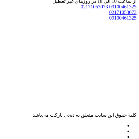
 ساعت 10 الی 18 در روزهای غیر تعطیل
02171053073
0910046132
0217105307
0910046132
ليه حقوق اين سايت متعلق به دیجی پارکت می‌باشد.