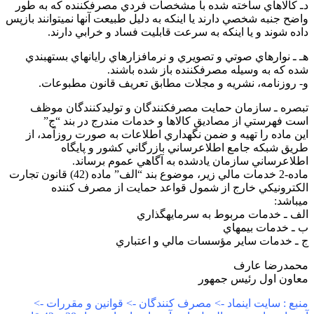
ـ كالاهاي ساخته شده با مشخصات فردي مصرفكننده كه به طور
اضح جنبه شخصي دارند يا اينكه به دليل طبيعت آنها نميتوانند بازپس
اده شوند و يا اينكه به سرعت قابليت فساد و خرابي دارند.
ـ ـ نوارهاي صوتي و تصويري و نرمافزارهاي رايانهاي بستهبندي
ده كه به وسيله مصرفكننده باز شده باشند.
- روزنامه، نشريه و مجلات مطابق تعريف قانون مطبوعات.
بصره ـ سازمان حمايت مصرفكنندگان و توليدكنندگان موظف
ست فهرستي از مصاديق كالاها و خدمات مندرج در بند “ج”
ين ماده را تهيه و ضمن نگهداري اطلاعات به صورت روزآمد، از
ريق شبكه جامع اطلاعرساني بازرگاني كشور و پايگاه
طلاعرساني سازمان يادشده به آگاهي عموم برساند.
ماده-2 خدمات مالي زير، موضوع بند “الف” ماده (42) قانون تجارت
لكترونيكي خارج از شمول قواعد حمايت از مصرف كننده
يباشد:
لف ـ خدمات مربوط به سرمايهگذاري
 ـ خدمات بيمهاي
 ـ خدمات ساير مؤسسات مالي و اعتباري
حمدرضا عارف
عاون اول رئيس جمهور
نبع : سایت اینماد -> مصرف کنندگان -> قوانین و مقررات ->