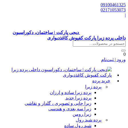
0910046132
0217105307
دیجی پارکت | ساختمان، دکوراسیون
اخلی پرده زبرا پارکت کفپوش کاغذدیواری
رود | ثبت‌نام
خرید پرده
پرده زبرا
پرده زبرا ساده و ارزان
پرده زبرا جدید
زبرا چاپی و تصویری ، گلدار و نقاشی
زبرا سه بعدی و هندسی
زبرا رومن
پرده شید رول
شید رول ساده