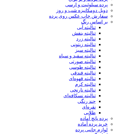
پرده سیلوئیت و ارسی
دوبل دومکانیزه شب و روز
سفارش چاپ عکس روی پرده
بر اساس رنگ
تنالیته آبی
تنالیته بنفش
تنالیته زرد
تنالیته زیتونی
تنالیته سبز
تنالیته سفید و سیاه
تنالیته صورتی
تنالیته طوسی
تنالیته فندقی
تنالیته قهوه‌ای
تنالیته کرم
تنالیته نارنجی
تنالیته نسکافه‌ای
چند رنگی
نقره‌ای
طلایی
پرده پانچ آماده
خرید پرده آماده
لوازم جانبی پرده