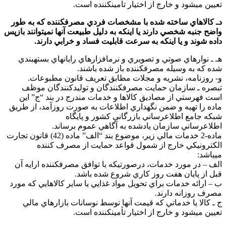
عيين ميشود و خارج از اختيار تأمينكننده است.
ـ كالاهاي ساخته شده با مشخصات فردي مصرفكننده كه به طور
اضح جنبه شخصي دارند يا اينكه به دليل طبيعت آنها نميتوانند بازپس
اده شوند و يا اينكه به سرعت قابليت فساد و خرابي دارند.
ـ ـ نوارهاي صوتي و تصويري و نرمافزارهاي رايانهاي بستهبندي
ده كه به وسيله مصرفكننده باز شده باشند.
- روزنامه، نشريه و مجلات مطابق تعريف قانون مطبوعات.
بصره ـ سازمان حمايت مصرفكنندگان و توليدكنندگان موظف
ست فهرستي از مصاديق كالاها و خدمات مندرج در بند “ج” اين
اده را تهيه و ضمن نگهداري اطلاعات به صورت روزآمد، از طريق
بكه جامع اطلاعرساني بازرگاني كشور و پايگاه
طلاعرساني سازمان يادشده به آگاهي عموم برساند.
ماده-2 خدمات مالي زير، موضوع بند “الف” ماده (42) قانون تجارت
لكترونيكي خارج از شمول قواعد حمايت از مصرف كننده
يباشد:
لف – در مورد خدمات، درصورتيكه با توافق مصرفكننده ارايه آن
بل از پايان هفت روز كاري شروع شده باشد.
 – ارائه خدمات براي تحويل مواد غذايي يا ساير كالاهايي كه مورد
صرف روزانه دارند.
 ـ كالا يا خدماتي كه قيمت آنها توسط نوسانات بازارهاي مالي
عيين ميشود و خارج از اختيار تأمينكننده است.