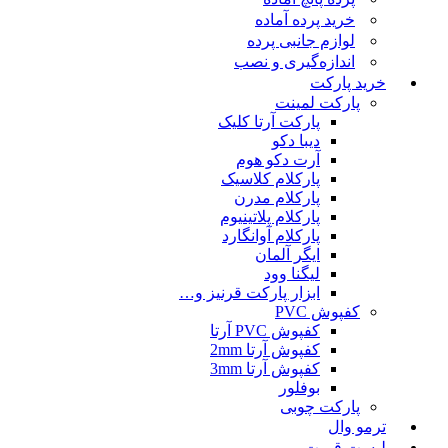
خرید پرده آماده
لوازم جانبی پرده
اندازه‌گیری و نصب
خرید پارکت
پارکت لمینت
پارکت آرتا کلیک
دیبا دکو
آرت دکو هوم
پارکلام کلاسیک
پارکلام مدرن
پارکلام پلاتینیوم
پارکلام آوانگارد
ایگر آلمان
لیگنا وود
ابزار پارکت قرنیز و…
کفپوش PVC
کفپوش PVC آرتا
کفپوش آرتا 2mm
کفپوش آرتا 3mm
بوفلور
پارکت چوبی
ترمو وال
لیست قمیت