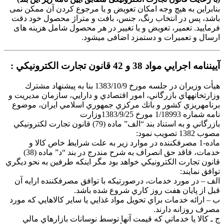
نابراین به هیچ وجه امکان تعویض و یا مرجوع کردن آن ممکن نمی
اشد، پس در انتخاب رنگ، جنس، بافت و متراژ محصول خود دقت
رمایید. تعمیر، تعویض و یا تغییر در هر محصول شامل هزینه های
رسال و تعمیرات و دستمزد اضافی میشود.
ييننامه اجرايي مواد 38 و 42 قانون تجارت الكترونيكي :
هيأت وزيران در جلسه مورخ 1383/10/9 بنا به پيشنهاد مشترك
زارتخانههاي بازرگاني، امور اقتصادي و دارايي، سازمان مديريت و
رنامهريزي كشور و بانك مركزي جمهوري اسلامي ايران، موضوع
امه شماره 1/18993 مورخ 1383/9/25وزارت
بازرگاني و به استناد بند “الف” ماده (79) قانون تجارت لكترونيكي
صوب 1382 تصويب نمود:
ماده-1 مصرفكننده در موارد زير به علت شرايط خاص كالا و
خدمات، فاقد حق انصراف به شرح مندرج در بند “د” ماده (38)
انون تجارت الكترونيكي خواهد بود مگر اينكه طرفين به نحو ديگري
وافق نمايند:
لف – در مورد خدمات، درصورتيكه با توافق مصرفكننده ارايه آن
بل از پايان هفت روز كاري شروع شده باشد.
 – ارائه خدمات براي تحويل مواد غذايي يا ساير كالاهايي كه مورد
صرف روزانه دارند.
 ـ كالا يا خدماتي كه قيمت آنها توسط نوسانات بازارهاي مالي