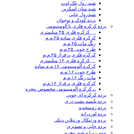
شید رول بلک اوت
شید سان اسکرین
شیدرول چاپی
پرده کودک و نوجوان
پرده کرکره فلزی یا آلومینیومی
__ کرکره فلزی ۲۵ میلیمتری
کرکره فلزی ساده ۲۵.م.م
رنگ مات ۲۵.م.م
طرح چوبی ۲۵.م.م
کرکره فلزی پرفراژ ۲۵.م.م
__ کرکره فلزی ۱۶ میلیمتری
کرکره آلومینیومی ۱۶.م.م ساده
طرح چوب ۱۶.م.م
مات رنگ ۱۶.م.م
کرکره فلزی پرفراژ ۱۶.م.م
ــ کرکره آلومینیومی مخصوص پنجره
پرده کرکره ای چوبی
پرده پلیسه پشت دری
پرده رومن
جدید
پرده لوردراپه
پرده ورتیکال ورتیلاین دیکی
پرده چاپی و تصویری
مینی‌زبرا و شید پنجره