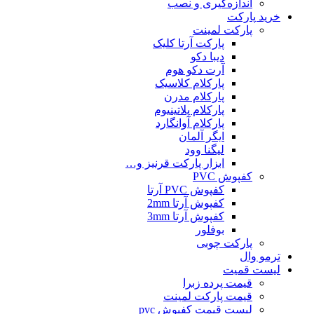
اندازه‌گیری و نصب
خرید پارکت
پارکت لمینت
پارکت آرتا کلیک
دیبا دکو
آرت دکو هوم
پارکلام کلاسیک
پارکلام مدرن
پارکلام پلاتینیوم
پارکلام آوانگارد
ایگر آلمان
لیگنا وود
ابزار پارکت قرنیز و…
کفپوش PVC
کفپوش PVC آرتا
کفپوش آرتا 2mm
کفپوش آرتا 3mm
بوفلور
پارکت چوبی
ترمو وال
لیست قمیت
قیمت پرده زبرا
قیمت پارکت لمینت
لیست قیمت کفپوش pvc