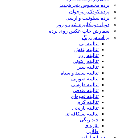
پرده مخصوص پنجره
جدید
پرده کودک و نوجوان
پرده سیلوئیت و ارسی
دوبل دومکانیزه شب و روز
سفارش چاپ عکس روی پرده
بر اساس رنگ
تنالیته آبی
تنالیته بنفش
تنالیته زرد
تنالیته زیتونی
تنالیته سبز
تنالیته سفید و سیاه
تنالیته صورتی
تنالیته طوسی
تنالیته فندقی
تنالیته قهوه‌ای
تنالیته کرم
تنالیته نارنجی
تنالیته نسکافه‌ای
چند رنگی
نقره‌ای
طلایی
پرده پانچ آماده