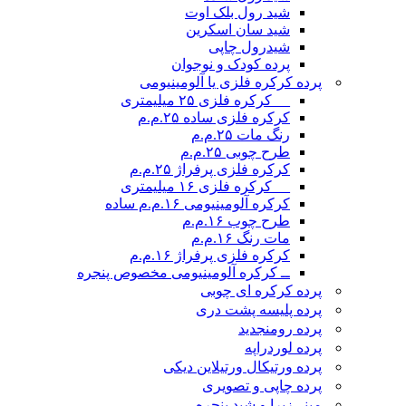
شید رول بلک اوت
شید سان اسکرین
شیدرول چاپی
پرده کودک و نوجوان
پرده کرکره فلزی یا آلومینیومی
__ کرکره فلزی ۲۵ میلیمتری
کرکره فلزی ساده ۲۵.م.م
رنگ مات ۲۵.م.م
طرح چوبی ۲۵.م.م
کرکره فلزی پرفراژ ۲۵.م.م
__ کرکره فلزی ۱۶ میلیمتری
کرکره آلومینیومی ۱۶.م.م ساده
طرح چوب ۱۶.م.م
مات رنگ ۱۶.م.م
کرکره فلزی پرفراژ ۱۶.م.م
ــ کرکره آلومینیومی مخصوص پنجره
پرده کرکره ای چوبی
پرده پلیسه پشت دری
پرده رومن
جدید
پرده لوردراپه
پرده ورتیکال ورتیلاین دیکی
پرده چاپی و تصویری
مینی‌زبرا و شید پنجره