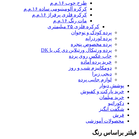
طرح چوب ۱۶.م.م
کرکره آلومینیومی ساده ۱۶.م.م
کرکره فلزی پرفراژ ۱۶.م.م
مات رنگ ۱۶.م.م
کرکره فلزی ۲۵ میلیمتری
پرده کودک و نوجوان
پرده لوردراپه
پرده مخصوص پنجره
پرده ورتیکال ورتیلاین دی کی یا DK
چاپ عکس روی پرده
خرید پرده آماده
دومکانیزم شب و روز
دیجی زبرا
لوازم جانبی پرده
پوشش دیوار
خرید پارکت و کفپوش
خرید مبلمان
دکوراتیو
شگفت انگیز
فرش
محصولات آموزشی
فیلتر براساس رنگ