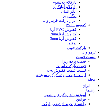
پارکلام پلاتینیوم
پارکلام آوانگارد
ایگر آلمان
لیگنا وود
ابزار پارکت قرنیز و…
کفپوش PVC
کفپوش PVC آرتا
کفپوش آرتا 2mm
کفپوش آرتا 3mm
بوفلور
پارکت چوبی
ترمو وال
لیست قمیت
قیمت پرده زبرا
قیمت پارکت لمینت
لیست قیمت کفپوش pvc
لیست قیمت پرده کرکره سوئدی
مجله
ایران
راهنما
آموزش اندازه‌گیری و نصب
قوانین
راهنمای خرید از دیجی پارکت