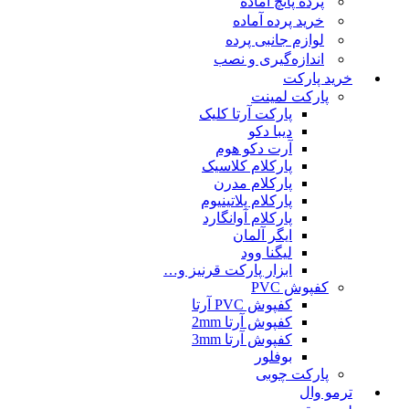
پرده پانچ آماده
خرید پرده آماده
لوازم جانبی پرده
اندازه‌گیری و نصب
خرید پارکت
پارکت لمینت
پارکت آرتا کلیک
دیبا دکو
آرت دکو هوم
پارکلام کلاسیک
پارکلام مدرن
پارکلام پلاتینیوم
پارکلام آوانگارد
ایگر آلمان
لیگنا وود
ابزار پارکت قرنیز و…
کفپوش PVC
کفپوش PVC آرتا
کفپوش آرتا 2mm
کفپوش آرتا 3mm
بوفلور
پارکت چوبی
ترمو وال