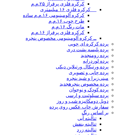
کرکره فلزی پرفراژ ۲۵.م.م
__ کرکره فلزی ۱۶ میلیمتری
کرکره آلومینیومی ۱۶.م.م ساده
طرح چوب ۱۶.م.م
مات رنگ ۱۶.م.م
کرکره فلزی پرفراژ ۱۶.م.م
ــ کرکره آلومینیومی مخصوص پنجره
پرده کرکره ای چوبی
پرده پلیسه پشت دری
پرده رومن
جدید
پرده لوردراپه
پرده ورتیکال ورتیلاین دیکی
پرده چاپی و تصویری
مینی‌زبرا و شید پنجره
پرده مخصوص پنجره
جدید
پرده کودک و نوجوان
پرده سیلوئیت و ارسی
دوبل دومکانیزه شب و روز
سفارش چاپ عکس روی پرده
بر اساس رنگ
تنالیته آبی
تنالیته بنفش
تنالیته زرد