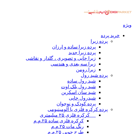
ویژه
خرید پرده
پرده زبرا
پرده زبرا ساده و ارزان
پرده زبرا جدید
زبرا چاپی و تصویری ، گلدار و نقاشی
زبرا سه بعدی و هندسی
زبرا رومن
پرده شید رول
شید رول ساده
شید رول بلک اوت
شید سان اسکرین
شیدرول چاپی
پرده کودک و نوجوان
پرده کرکره فلزی یا آلومینیومی
__ کرکره فلزی ۲۵ میلیمتری
کرکره فلزی ساده ۲۵.م.م
رنگ مات ۲۵.م.م
طرح چوبی ۲۵.م.م