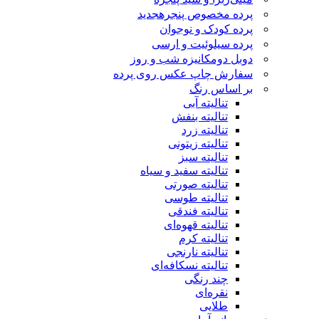
پرده مخصوص پنجره
جدید
پرده کودک و نوجوان
پرده سیلوئیت و ارسی
دوبل دومکانیزه شب و روز
سفارش چاپ عکس روی پرده
بر اساس رنگ
تنالیته آبی
تنالیته بنفش
تنالیته زرد
تنالیته زیتونی
تنالیته سبز
تنالیته سفید و سیاه
تنالیته صورتی
تنالیته طوسی
تنالیته فندقی
تنالیته قهوه‌ای
تنالیته کرم
تنالیته نارنجی
تنالیته نسکافه‌ای
چند رنگی
نقره‌ای
طلایی