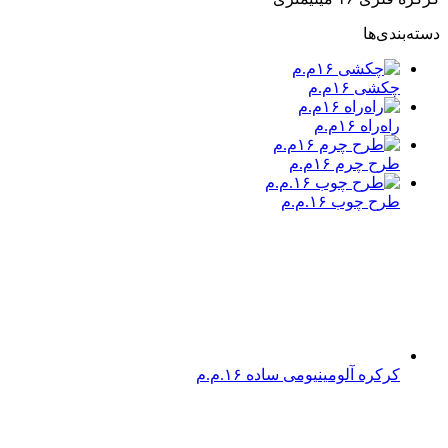
دسته‌بندی‌ها
چکشی ۱۶م.م
راه‌راه ۱۶م.م
طرح چرم ۱۶م.م
طرح چوب ۱۶.م.م
کرکره آلومینیومی ساده ۱۶.م.م