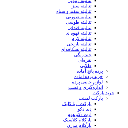
تنالیته زیتونی
تنالیته سبز
تنالیته سفید و سیاه
تنالیته صورتی
تنالیته طوسی
تنالیته فندقی
تنالیته قهوه‌ای
تنالیته کرم
تنالیته نارنجی
تنالیته نسکافه‌ای
چند رنگی
نقره‌ای
طلایی
پرده پانچ آماده
خرید پرده آماده
لوازم جانبی پرده
اندازه‌گیری و نصب
خرید پارکت
پارکت لمینت
پارکت آرتا کلیک
دیبا دکو
آرت دکو هوم
پارکلام کلاسیک
پارکلام مدرن