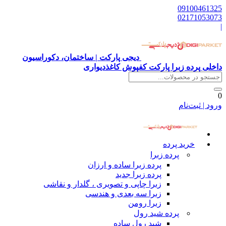
09100461325
02171053073
|
دیجی پارکت | ساختمان، دکوراسیون
داخلی پرده زبرا پارکت کفپوش کاغذدیواری
0
ورود | ثبت‌نام
خرید پرده
پرده زبرا
پرده زبرا ساده و ارزان
پرده زبرا جدید
زبرا چاپی و تصویری ، گلدار و نقاشی
زبرا سه بعدی و هندسی
زبرا رومن
پرده شید رول
شید رول ساده