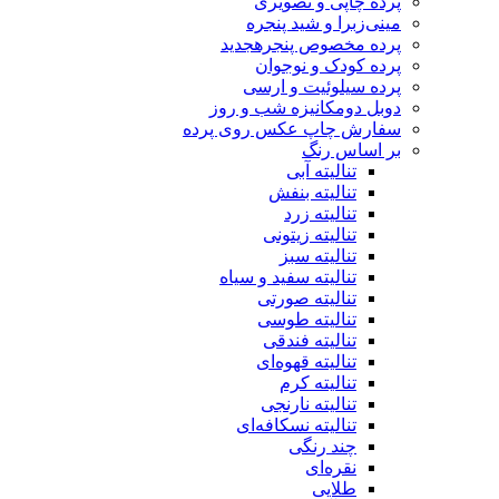
پرده چاپی و تصویری
مینی‌زبرا و شید پنجره
پرده مخصوص پنجره
جدید
پرده کودک و نوجوان
پرده سیلوئیت و ارسی
دوبل دومکانیزه شب و روز
سفارش چاپ عکس روی پرده
بر اساس رنگ
تنالیته آبی
تنالیته بنفش
تنالیته زرد
تنالیته زیتونی
تنالیته سبز
تنالیته سفید و سیاه
تنالیته صورتی
تنالیته طوسی
تنالیته فندقی
تنالیته قهوه‌ای
تنالیته کرم
تنالیته نارنجی
تنالیته نسکافه‌ای
چند رنگی
نقره‌ای
طلایی