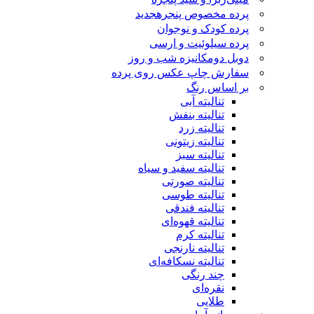
پرده مخصوص پنجره
جدید
پرده کودک و نوجوان
پرده سیلوئیت و ارسی
دوبل دومکانیزه شب و روز
سفارش چاپ عکس روی پرده
بر اساس رنگ
تنالیته آبی
تنالیته بنفش
تنالیته زرد
تنالیته زیتونی
تنالیته سبز
تنالیته سفید و سیاه
تنالیته صورتی
تنالیته طوسی
تنالیته فندقی
تنالیته قهوه‌ای
تنالیته کرم
تنالیته نارنجی
تنالیته نسکافه‌ای
چند رنگی
نقره‌ای
طلایی