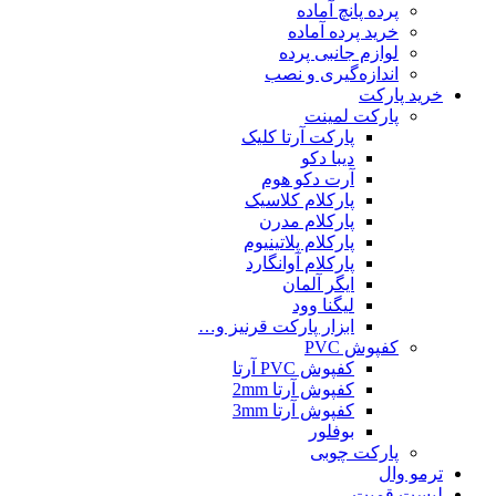
پرده پانچ آماده
خرید پرده آماده
لوازم جانبی پرده
اندازه‌گیری و نصب
خرید پارکت
پارکت لمینت
پارکت آرتا کلیک
دیبا دکو
آرت دکو هوم
پارکلام کلاسیک
پارکلام مدرن
پارکلام پلاتینیوم
پارکلام آوانگارد
ایگر آلمان
لیگنا وود
ابزار پارکت قرنیز و…
کفپوش PVC
کفپوش PVC آرتا
کفپوش آرتا 2mm
کفپوش آرتا 3mm
بوفلور
پارکت چوبی
ترمو وال
لیست قمیت