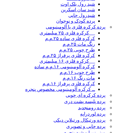
شید رول بلک اوت
شید سان اسکرین
شیدرول چاپی
پرده کودک و نوجوان
پرده کرکره فلزی یا آلومینیومی
__ کرکره فلزی ۲۵ میلیمتری
کرکره فلزی ساده ۲۵.م.م
رنگ مات ۲۵.م.م
طرح چوبی ۲۵.م.م
کرکره فلزی پرفراژ ۲۵.م.م
__ کرکره فلزی ۱۶ میلیمتری
کرکره آلومینیومی ۱۶.م.م ساده
طرح چوب ۱۶.م.م
مات رنگ ۱۶.م.م
کرکره فلزی پرفراژ ۱۶.م.م
ــ کرکره آلومینیومی مخصوص پنجره
پرده کرکره ای چوبی
پرده پلیسه پشت دری
پرده رومن
جدید
پرده لوردراپه
پرده ورتیکال ورتیلاین دیکی
پرده چاپی و تصویری
مینی‌زبرا و شید پنجره