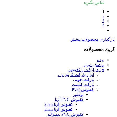
تماس بگیرید
1
2
3
4
بارگذاری محصولات بیشتر
گروه محصولات
پرده
پوشش دیوار
خرید پارکت و کفپوش
ابزار پارکت قرنیز و...
پارکت چوبی
پارکت لمینت
کفپوش PVC
بوفلور
کفپوش PVC آرتا
کفپوش آرتا 2mm
کفپوش آرتا 3mm
کفپوش PVC تیمبرلند