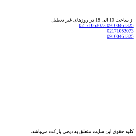
از ساعت 10 الی 18 در روزهای غیر تعطیل
02171053073
09100461325
02171053073
09100461325
کليه حقوق اين سايت متعلق به دیجی پارکت می‌باشد.