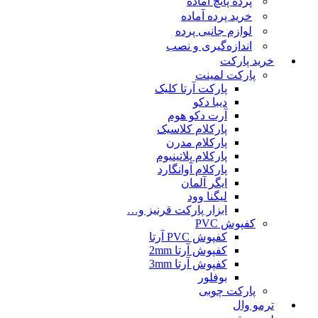
پرده پانچ آماده
خرید پرده آماده
لوازم جانبی پرده
اندازه‌گیری و نصب
خرید پارکت
پارکت لمینت
پارکت آرتا کلیک
دیبا دکو
آرت دکو هوم
پارکلام کلاسیک
پارکلام مدرن
پارکلام پلاتینیوم
پارکلام آوانگارد
ایگر آلمان
لیگنا وود
ابزار پارکت قرنیز و…
کفپوش PVC
کفپوش PVC آرتا
کفپوش آرتا 2mm
کفپوش آرتا 3mm
بوفلور
پارکت چوبی
ترمو وال