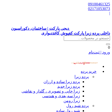
09100461325
02171053073
|
دیجی پارکت | ساختمان، دکوراسیون
داخلی پرده زبرا پارکت کفپوش کاغذدیواری
0
ورود | ثبت‌نام
خرید پرده
پرده زبرا
پرده زبرا ساده و ارزان
پرده زبرا جدید
زبرا چاپی و تصویری ، گلدار و نقاشی
زبرا سه بعدی و هندسی
زبرا رومن
پرده شید رول
شید رول ساده