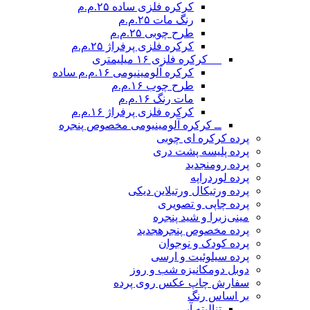
کرکره فلزی ساده ۲۵.م.م
رنگ مات ۲۵.م.م
طرح چوبی ۲۵.م.م
کرکره فلزی پرفراژ ۲۵.م.م
__ کرکره فلزی ۱۶ میلیمتری
کرکره آلومینیومی ۱۶.م.م ساده
طرح چوب ۱۶.م.م
مات رنگ ۱۶.م.م
کرکره فلزی پرفراژ ۱۶.م.م
ــ کرکره آلومینیومی مخصوص پنجره
پرده کرکره ای چوبی
پرده پلیسه پشت دری
پرده رومن
جدید
پرده لوردراپه
پرده ورتیکال ورتیلاین دیکی
پرده چاپی و تصویری
مینی‌زبرا و شید پنجره
پرده مخصوص پنجره
جدید
پرده کودک و نوجوان
پرده سیلوئیت و ارسی
دوبل دومکانیزه شب و روز
سفارش چاپ عکس روی پرده
بر اساس رنگ
تنالیته آبی