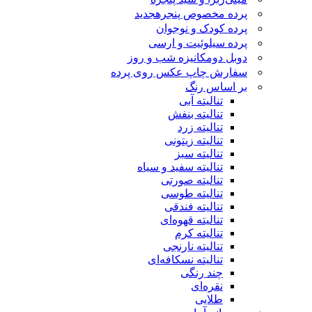
پرده مخصوص پنجره
جدید
پرده کودک و نوجوان
پرده سیلوئیت و ارسی
دوبل دومکانیزه شب و روز
سفارش چاپ عکس روی پرده
بر اساس رنگ
تنالیته آبی
تنالیته بنفش
تنالیته زرد
تنالیته زیتونی
تنالیته سبز
تنالیته سفید و سیاه
تنالیته صورتی
تنالیته طوسی
تنالیته فندقی
تنالیته قهوه‌ای
تنالیته کرم
تنالیته نارنجی
تنالیته نسکافه‌ای
چند رنگی
نقره‌ای
طلایی