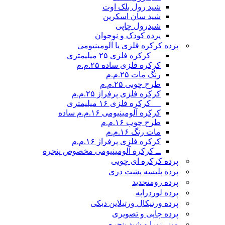
شید رول بلک اوت
شید سان اسکرین
شیدرول چاپی
پرده کودک و نوجوان
پرده کرکره فلزی یا آلومینیومی
__ کرکره فلزی ۲۵ میلیمتری
کرکره فلزی ساده ۲۵.م.م
رنگ مات ۲۵.م.م
طرح چوبی ۲۵.م.م
کرکره فلزی پرفراژ ۲۵.م.م
__ کرکره فلزی ۱۶ میلیمتری
کرکره آلومینیومی ۱۶.م.م ساده
طرح چوب ۱۶.م.م
مات رنگ ۱۶.م.م
کرکره فلزی پرفراژ ۱۶.م.م
ــ کرکره آلومینیومی مخصوص پنجره
پرده کرکره ای چوبی
پرده پلیسه پشت دری
پرده رومن
جدید
پرده لوردراپه
پرده ورتیکال ورتیلاین دیکی
پرده چاپی و تصویری
مینی‌زبرا و شید پنجره