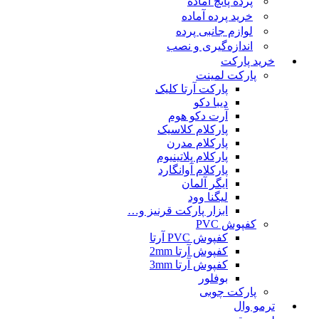
پرده پانچ آماده
خرید پرده آماده
لوازم جانبی پرده
اندازه‌گیری و نصب
خرید پارکت
پارکت لمینت
پارکت آرتا کلیک
دیبا دکو
آرت دکو هوم
پارکلام کلاسیک
پارکلام مدرن
پارکلام پلاتینیوم
پارکلام آوانگارد
ایگر آلمان
لیگنا وود
ابزار پارکت قرنیز و…
کفپوش PVC
کفپوش PVC آرتا
کفپوش آرتا 2mm
کفپوش آرتا 3mm
بوفلور
پارکت چوبی
ترمو وال