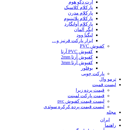
آرت دکو هوم
پارکلام کلاسیک
پارکلام مدرن
پارکلام پلاتینیوم
پارکلام آوانگارد
ایگر آلمان
لیگنا وود
ابزار پارکت قرنیز و…
کفپوش PVC
کفپوش PVC آرتا
کفپوش آرتا 2mm
کفپوش آرتا 3mm
بوفلور
پارکت چوبی
ترمو وال
لیست قمیت
قیمت پرده زبرا
قیمت پارکت لمینت
لیست قیمت کفپوش pvc
لیست قیمت پرده کرکره سوئدی
مجله
ایران
راهنما