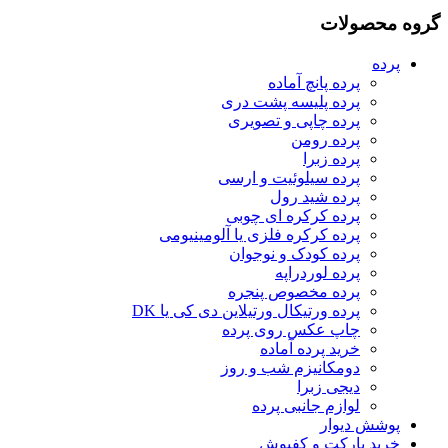
گروه محصولات
پرده
پرده پانچ آماده
پرده پلیسه پشت دری
پرده چاپی و تصویری
پرده رومن
پرده زبرا
پرده سیلوئیت و ارسی
پرده شید رول
پرده کرکره ای چوبی
پرده کرکره فلزی یا آلومینیومی
پرده کودک و نوجوان
پرده لوردراپه
پرده مخصوص پنجره
پرده ورتیکال ورتیلاین دی کی یا DK
چاپ عکس روی پرده
خرید پرده آماده
دومکانیزم شب و روز
دیجی زبرا
لوازم جانبی پرده
پوشش دیوار
خرید پارکت و کفپوش