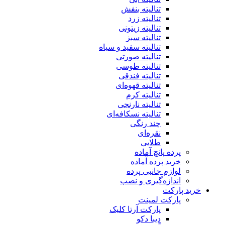
تنالیته بنفش
تنالیته زرد
تنالیته زیتونی
تنالیته سبز
تنالیته سفید و سیاه
تنالیته صورتی
تنالیته طوسی
تنالیته فندقی
تنالیته قهوه‌ای
تنالیته کرم
تنالیته نارنجی
تنالیته نسکافه‌ای
چند رنگی
نقره‌ای
طلایی
پرده پانچ آماده
خرید پرده آماده
لوازم جانبی پرده
اندازه‌گیری و نصب
خرید پارکت
پارکت لمینت
پارکت آرتا کلیک
دیبا دکو