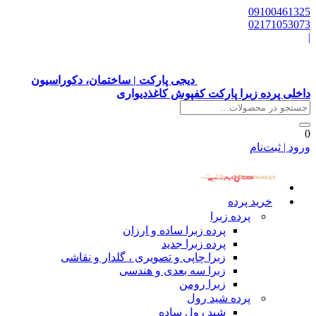
09100461325
02171053073
|
دیجی پارکت | ساختمان، دکوراسیون
داخلی پرده زبرا پارکت کفپوش کاغذدیواری
0
ورود | ثبت‌نام
خرید پرده
پرده زبرا
پرده زبرا ساده و ارزان
پرده زبرا جدید
زبرا چاپی و تصویری ، گلدار و نقاشی
زبرا سه بعدی و هندسی
زبرا رومن
پرده شید رول
شید رول ساده