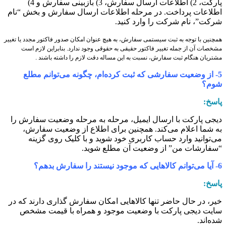
پارکت، 2) اطلاعات ارسال سفارش، 3) بازبینی سفارش و 4)
طلاعات پرداخت. در مرحله اطلاعات ارسال سفارش و بخش “نام
رکت”، نام شرکت را وارد کنید.
مچنین با توجه به ثبت سیستمی سفارش، به هیچ عنوان امکان صدور فاکتور مجدد یا تغییر
شخصات آن از جمله تغییر فاکتور حقیقی به حقوقی وجود ندارد. بنابراین لازم است
شتریان هنگام ثبت سفارش، نسبت به این مساله دقت لازم را داشته باشند .
5- از وضعیت سفارشی که ثبت کرده‏‌ام، چگونه می‌‏توانم مطلع
وم؟
اسخ:
یجی پارکت با ارسال ایمیل، مرحله به مرحله وضعیت سفارش را
ه شما اعلام می‏‌کند. همچنین برای اطلاع از وضعیت سفارش،
ی‏‌توانید وارد حساب کاربری خود شوید و با کلیک روی گزینه
سفارشات من” از وضعیت آن مطلع شوید.
نم کالاهایی که موجود نیستند را سفارش بدهم؟
اسخ:
یر، در حال حاضر تنها کالاهایی امکان سفارش گذاری دارند که در
ایت دیجی پارکت با وضعیت موجود و همراه با قیمت مشخص
ده‌‏اند.