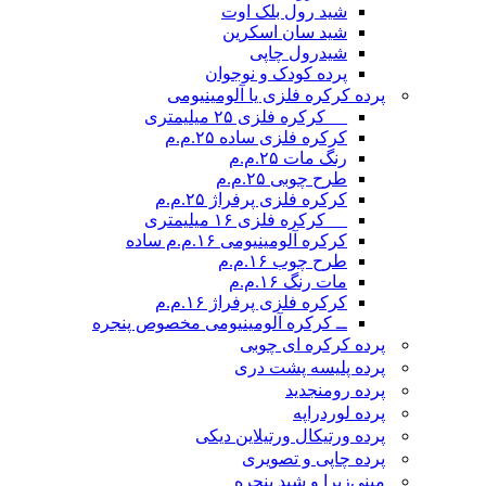
شید رول بلک اوت
شید سان اسکرین
شیدرول چاپی
پرده کودک و نوجوان
پرده کرکره فلزی یا آلومینیومی
__ کرکره فلزی ۲۵ میلیمتری
کرکره فلزی ساده ۲۵.م.م
رنگ مات ۲۵.م.م
طرح چوبی ۲۵.م.م
کرکره فلزی پرفراژ ۲۵.م.م
__ کرکره فلزی ۱۶ میلیمتری
کرکره آلومینیومی ۱۶.م.م ساده
طرح چوب ۱۶.م.م
مات رنگ ۱۶.م.م
کرکره فلزی پرفراژ ۱۶.م.م
ــ کرکره آلومینیومی مخصوص پنجره
پرده کرکره ای چوبی
پرده پلیسه پشت دری
پرده رومن
جدید
پرده لوردراپه
پرده ورتیکال ورتیلاین دیکی
پرده چاپی و تصویری
مینی‌زبرا و شید پنجره