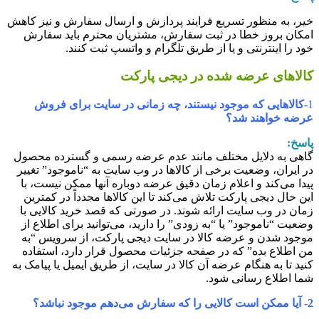
یر، به منظور تسریع فرایند پردازش و ارسال سفارش و نیز کاهش
مکان بروز خطا در ثبت سفارش، مشتریان محترم ‏باید سفارش
ود را اینترنتی و یا از طریق تلگرام و واتسپ ثبت کنند.
الاهای عرضه شده در دیجی پارکت
1
کالاهایی که موجود نیستند، چه زمانی در سایت برای فروش
رضه خواهند شد؟
اسخ:
اهی به دلایل مختلف مانند عدم عرضه رسمی و گسترده محصول
ر ایران، وضعیت برخی از کالاها در وب سایت به “ناموجود” تغییر
یدا می‏‌کند و اعلام زمان دقیق عرضه دوباره آنها ممکن نیست، با
ین حال دیجی پارکت تلاش می‏‌کند تا این کالاها مجدداً در کمترین
مان در وب سایت ارائه شوند. در صورتی که قصد خرید کالایی با
ضعیت “ناموجود” یا “به زودی” را دارید، می‏‌توانید برای اطلاع از
وجود شدن و عرضه کالا در سایت دیجی پارکت، از سرویس “به
ن اطلاع بده” که در صفحه جزئیات محصول قرار دارد، استفاده
نید تا به هنگام عرضه آن کالا در سایت، از طریق ایمیل یا پیامک به
ما اطلاع رسانی شود.
ت کالایی را که سفارش می‏‌دهم موجود نباشد؟