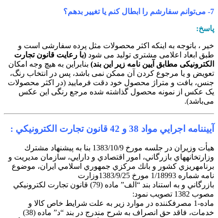
 سفارشم را ابطال کنم یا تغییر بدهم؟
اسخ:
یر ، باتوجه به اینکه اکثر محصولات مثل پرده سفارشی است و
بق ابعاد اعلامی مشتری تولید می شود
(با رعایت قانون تجارت
لکترونیکی مطابق آیین نامه زیر این بند)
بنابراین به هیچ وجه امکان
عویض و یا مرجوع کردن آن ممکن نمی باشد، پس در انتخاب رنگ،
نس، بافت و متراژ محصول خود دقت فرمایید (در اکثر محصولات
ک عکس از نمونه محصول گذاشته شده مرجع رنگی این عکس
ی‌باشد).
ييننامه اجرايي مواد 38 و 42 قانون تجارت الكترونيكي :
هيأت وزيران در جلسه مورخ 1383/10/9 بنا به پيشنهاد مشترك
زارتخانههاي بازرگاني، امور اقتصادي و دارايي، سازمان مديريت و
رنامهريزي كشور و بانك مركزي جمهوري اسلامي ايران، موضوع
امه شماره 1/18993 مورخ 1383/9/25وزارت
بازرگاني و به استناد بند “الف” ماده (79) قانون تجارت لكترونيكي
صوب 1382 تصويب نمود:
ماده-1 مصرفكننده در موارد زير به علت شرايط خاص كالا و
خدمات، فاقد حق انصراف به شرح مندرج در بند “د” ماده (38)