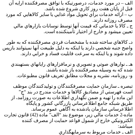
لف – در مورد خدمات، درصورتيكه با توافق مصرفكننده ارايه آن
بل از پايان هفت روز كاري شروع شده باشد.
 – ارائه خدمات براي تحويل مواد غذايي يا ساير كالاهايي كه مورد
صرف روزانه دارند.
 ـ كالا يا خدماتي كه قيمت آنها توسط نوسانات بازارهاي مالي
عيين ميشود و خارج از اختيار تأمينكننده است.
ـ كالاهاي ساخته شده با مشخصات فردي مصرفكننده كه به طور
اضح جنبه شخصي دارند يا اينكه به دليل طبيعت آنها نميتوانند بازپس
اده شوند و يا اينكه به سرعت قابليت فساد و خرابي دارند.
ـ ـ نوارهاي صوتي و تصويري و نرمافزارهاي رايانهاي بستهبندي
ده كه به وسيله مصرفكننده باز شده باشند.
- روزنامه، نشريه و مجلات مطابق تعريف قانون مطبوعات.
بصره ـ سازمان حمايت مصرفكنندگان و توليدكنندگان موظف
ست فهرستي از مصاديق كالاها و خدمات مندرج در بند “ج”
ين ماده را تهيه و ضمن نگهداري اطلاعات به صورت روزآمد، از
ريق شبكه جامع اطلاعرساني بازرگاني كشور و پايگاه
طلاعرساني سازمان يادشده به آگاهي عموم برساند.
ماده-2 خدمات مالي زير، موضوع بند “الف” ماده (42) قانون تجارت
لكترونيكي خارج از شمول قواعد حمايت از مصرف كننده
يباشد:
لف ـ خدمات مربوط به سرمايهگذاري