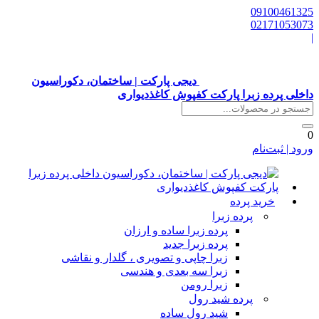
0910046132
0217105307
دیجی پارکت | ساختمان، دکوراسیون
اخلی پرده زبرا پارکت کفپوش کاغذدیواری
رود | ثبت‌نام
خرید پرده
پرده زبرا
پرده زبرا ساده و ارزان
پرده زبرا جدید
زبرا چاپی و تصویری ، گلدار و نقاشی
زبرا سه بعدی و هندسی
زبرا رومن
پرده شید رول
شید رول ساده