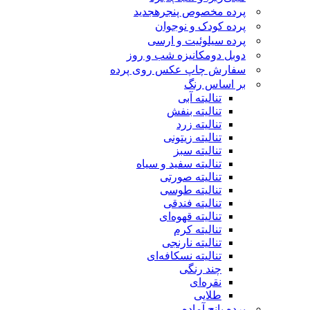
پرده مخصوص پنجره
جدید
پرده کودک و نوجوان
پرده سیلوئیت و ارسی
دوبل دومکانیزه شب و روز
سفارش چاپ عکس روی پرده
بر اساس رنگ
تنالیته آبی
تنالیته بنفش
تنالیته زرد
تنالیته زیتونی
تنالیته سبز
تنالیته سفید و سیاه
تنالیته صورتی
تنالیته طوسی
تنالیته فندقی
تنالیته قهوه‌ای
تنالیته کرم
تنالیته نارنجی
تنالیته نسکافه‌ای
چند رنگی
نقره‌ای
طلایی
پرده پانچ آماده