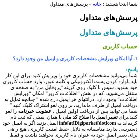
ما اینجا هستید :
خانه
»
پرسش‌های متداول
رسش‌های متداول
رسش‌های متداول
ساب کاربری
1
آیا امکان ویرایش مشخصات کاربری و ایمیل من وجود دارد؟
اسخ:
ما می‏‌توانید مشخصات کاربری خود را ویرایش کنید. برای این کار
اید باوارد کردن پست الکترونیکی و کلمه عبور، وارد حساب کاربری
ود بشوید، سپس با کلیک روی گزینه “پروفایل من” به صفحه‏‌ای
نتقل می‏‌شوید، که در بخش “اطلاعات کاربر” امکان “ویرایش
طلاعات” وجود دارد.
درانتهای هر ایمیل درج شده ” چنانچه تمایل به
ریافت ایمیل از طرف ماندارید، بر روی لغو اشتراک کلیک کنید ”
ما می توانید پس از دریافت اولین ایمیل ،
عضویت خبرنامه
را لغو
نید.
برای
تغییر ایمیل یا اصلاح کد ملی
با همان ایمیلی که ثبت نام
رده‏‌اید به
info[at]Digiparket[dot]com
ایمیل بزنید.
اگر به ایمیل خود
سترسی ندارید متاسفانه به دلایل حفظ امنیت کاربری، هیچ راهی
رای تغییر ایمیل خود به عنوان نام کاربری نخواهید داشت و فقط