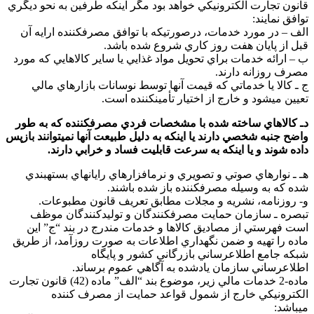
انون تجارت الكترونيكي خواهد بود مگر اينكه طرفين به نحو ديگري
وافق نمايند:
لف – در مورد خدمات، درصورتيكه با توافق مصرفكننده ارايه آن
بل از پايان هفت روز كاري شروع شده باشد.
 – ارائه خدمات براي تحويل مواد غذايي يا ساير كالاهايي كه مورد
صرف روزانه دارند.
 ـ كالا يا خدماتي كه قيمت آنها توسط نوسانات بازارهاي مالي
عيين ميشود و خارج از اختيار تأمينكننده است.
ـ كالاهاي ساخته شده با مشخصات فردي مصرفكننده كه به طور
اضح جنبه شخصي دارند يا اينكه به دليل طبيعت آنها نميتوانند بازپس
اده شوند و يا اينكه به سرعت قابليت فساد و خرابي دارند.
ـ ـ نوارهاي صوتي و تصويري و نرمافزارهاي رايانهاي بستهبندي
ده كه به وسيله مصرفكننده باز شده باشند.
- روزنامه، نشريه و مجلات مطابق تعريف قانون مطبوعات.
بصره ـ سازمان حمايت مصرفكنندگان و توليدكنندگان موظف
ست فهرستي از مصاديق كالاها و خدمات مندرج در بند “ج” اين
اده را تهيه و ضمن نگهداري اطلاعات به صورت روزآمد، از طريق
بكه جامع اطلاعرساني بازرگاني كشور و پايگاه
طلاعرساني سازمان يادشده به آگاهي عموم برساند.
ماده-2 خدمات مالي زير، موضوع بند “الف” ماده (42) قانون تجارت
لكترونيكي خارج از شمول قواعد حمايت از مصرف كننده
يباشد: