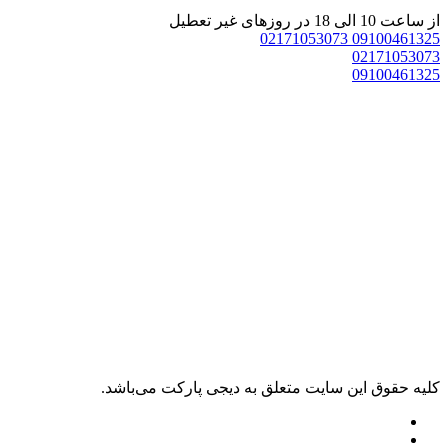
 ساعت 10 الی 18 در روزهای غیر تعطیل
02171053073
0910046132
0217105307
0910046132
ليه حقوق اين سايت متعلق به دیجی پارکت می‌باشد.