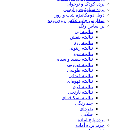
پرده کودک و نوجوان
پرده سیلوئیت و ارسی
دوبل دومکانیزه شب و روز
سفارش چاپ عکس روی پرده
بر اساس رنگ
تنالیته آبی
تنالیته بنفش
تنالیته زرد
تنالیته زیتونی
تنالیته سبز
تنالیته سفید و سیاه
تنالیته صورتی
تنالیته طوسی
تنالیته فندقی
تنالیته قهوه‌ای
تنالیته کرم
تنالیته نارنجی
تنالیته نسکافه‌ای
چند رنگی
نقره‌ای
طلایی
پرده پانچ آماده
خرید پرده آماده