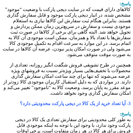
اسخ:
الاهای دارای قیمت که در سایت دیجی پارکت با وضعیت “موجود”
شخص شده، در انبار دیجی پارکت موجود و قابل سفارش گذاری
ستند. بنابراین هنگام ثبت سفارش این کالاها نیازی به استعلام
وجودی نیست و سفارش در سریع‏‌ترین زمان ممکن پردازش و
حویل خواهد شد. البته گاهی برای برخی از کالاها در صورت ثبت
فارش‏‌ها با تعداد بالا و همزمان، ممکن است موجودی آن کالا به
تمام برسد. در این موارد به سرعت اقدام به تکمیل موجودی کالا
ی‌شود ولی در صورت امکان پذیر نبودن، عرضه آن کالاها در سایت
ه صورت موقت متوقف می‌شود.
مچنین در طرح تشویقی فروش شگفت انگیز روزانه، تعدادی از
حصولات با تخفیف‏‌هایی بسیار ویژه‌‏تر نسبت به فروش‏های ویژه
رضه می‏‌شوند که تنها برای چند ساعت امکان سفارش‏ گذاری
ارند. در مواردی که به دلیل استقبال کاربران موجودی کالا زودتر از
وعد مقرر به پایان برسد، وضعیت کالا به “ناموجود” تغییر می‏‌کند و
مکان سفارش گذاری وجود نخواهد داشت.
ید از یک کالا در دیجی پارکت محدودیتی دارد؟
اسخ:
ه طور کلی محدودیتی برای سفارش تعدادی یک کالا در دیجی
ارکت وجود ندارد، با وجود این با توجه به اینکه موجودی قابل
روش برای هر کالا در هر زمان متفاوت است، برخی اوقات