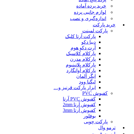
خرید پرده آماده
لوازم جانبی پرده
اندازه‌گیری و نصب
خرید پارکت
پارکت لمینت
پارکت آرتا کلیک
دیبا دکو
آرت دکو هوم
پارکلام کلاسیک
پارکلام مدرن
پارکلام پلاتینیوم
پارکلام آوانگارد
ایگر آلمان
لیگنا وود
ابزار پارکت قرنیز و…
کفپوش PVC
کفپوش PVC آرتا
کفپوش آرتا 2mm
کفپوش آرتا 3mm
بوفلور
پارکت چوبی
ترمو وال
لیست قمیت