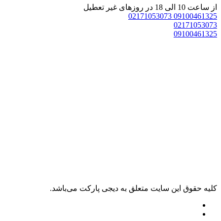
از ساعت 10 الی 18 در روزهای غیر تعطیل
02171053073
09100461325
02171053073
09100461325
کليه حقوق اين سايت متعلق به دیجی پارکت می‌باشد.