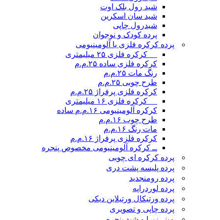
شید رول بلک اوت
شید سان اسکرین
شیدرول چاپی
پرده کودک و نوجوان
پرده کرکره فلزی یا آلومینیومی
__ کرکره فلزی ۲۵ میلیمتری
کرکره فلزی ساده ۲۵.م.م
رنگ مات ۲۵.م.م
طرح چوبی ۲۵.م.م
کرکره فلزی پرفراژ ۲۵.م.م
__ کرکره فلزی ۱۶ میلیمتری
کرکره آلومینیومی ۱۶.م.م ساده
طرح چوب ۱۶.م.م
مات رنگ ۱۶.م.م
کرکره فلزی پرفراژ ۱۶.م.م
ــ کرکره آلومینیومی مخصوص پنجره
پرده کرکره ای چوبی
پرده پلیسه پشت دری
پرده رومن
جدید
پرده لوردراپه
پرده ورتیکال ورتیلاین دیکی
پرده چاپی و تصویری
مینی‌زبرا و شید پنجره