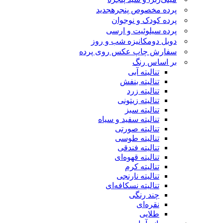
پرده مخصوص پنجره
جدید
پرده کودک و نوجوان
پرده سیلوئیت و ارسی
دوبل دومکانیزه شب و روز
سفارش چاپ عکس روی پرده
بر اساس رنگ
تنالیته آبی
تنالیته بنفش
تنالیته زرد
تنالیته زیتونی
تنالیته سبز
تنالیته سفید و سیاه
تنالیته صورتی
تنالیته طوسی
تنالیته فندقی
تنالیته قهوه‌ای
تنالیته کرم
تنالیته نارنجی
تنالیته نسکافه‌ای
چند رنگی
نقره‌ای
طلایی