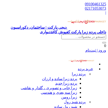
09100461325
02171053073
|
دیجی پارکت | ساختمان، دکوراسیون
داخلی پرده زبرا پارکت کفپوش کاغذدیواری
0
ورود | ثبت‌نام
خرید پرده
پرده زبرا
پرده زبرا ساده و ارزان
پرده زبرا جدید
زبرا چاپی و تصویری ، گلدار و نقاشی
زبرا سه بعدی و هندسی
زبرا رومن
پرده شید رول
شید رول ساده