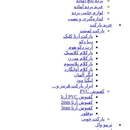
پرده پانچ آماده
خرید پرده آماده
لوازم جانبی پرده
اندازه‌گیری و نصب
خرید پارکت
پارکت لمینت
پارکت آرتا کلیک
دیبا دکو
آرت دکو هوم
پارکلام کلاسیک
پارکلام مدرن
پارکلام پلاتینیوم
پارکلام آوانگارد
ایگر آلمان
لیگنا وود
ابزار پارکت قرنیز و…
کفپوش PVC
کفپوش PVC آرتا
کفپوش آرتا 2mm
کفپوش آرتا 3mm
بوفلور
پارکت چوبی
ترمو وال