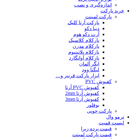
اندازه‌گیری و نصب
خرید پارکت
پارکت لمینت
پارکت آرتا کلیک
دیبا دکو
آرت دکو هوم
پارکلام کلاسیک
پارکلام مدرن
پارکلام پلاتینیوم
پارکلام آوانگارد
ایگر آلمان
لیگنا وود
ابزار پارکت قرنیز و…
کفپوش PVC
کفپوش PVC آرتا
کفپوش آرتا 2mm
کفپوش آرتا 3mm
بوفلور
پارکت چوبی
ترمو وال
لیست قمیت
قیمت پرده زبرا
قیمت پارکت لمینت