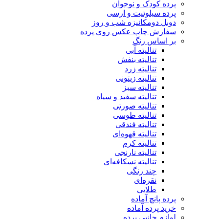
پرده کودک و نوجوان
پرده سیلوئیت و ارسی
دوبل دومکانیزه شب و روز
سفارش چاپ عکس روی پرده
بر اساس رنگ
تنالیته آبی
تنالیته بنفش
تنالیته زرد
تنالیته زیتونی
تنالیته سبز
تنالیته سفید و سیاه
تنالیته صورتی
تنالیته طوسی
تنالیته فندقی
تنالیته قهوه‌ای
تنالیته کرم
تنالیته نارنجی
تنالیته نسکافه‌ای
چند رنگی
نقره‌ای
طلایی
پرده پانچ آماده
خرید پرده آماده
لوازم جانبی پرده