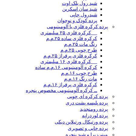
شید رول بلک اوت
شید سان اسکرین
شیدرول چاپی
پرده کودک و نوجوان
پرده کرکره فلزی یا آلومینیومی
__ کرکره فلزی ۲۵ میلیمتری
کرکره فلزی ساده ۲۵.م.م
رنگ مات ۲۵.م.م
طرح چوبی ۲۵.م.م
کرکره فلزی پرفراژ ۲۵.م.م
__ کرکره فلزی ۱۶ میلیمتری
کرکره آلومینیومی ۱۶.م.م ساده
طرح چوب ۱۶.م.م
مات رنگ ۱۶.م.م
کرکره فلزی پرفراژ ۱۶.م.م
ــ کرکره آلومینیومی مخصوص پنجره
پرده کرکره ای چوبی
پرده پلیسه پشت دری
پرده رومن
جدید
پرده لوردراپه
پرده ورتیکال ورتیلاین دیکی
پرده چاپی و تصویری
مینی‌زبرا و شید پنجره