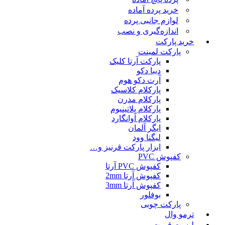
خرید پرده آماده
لوازم جانبی پرده
اندازه‌گیری و نصب
خرید پارکت
پارکت لمینت
پارکت آرتا کلیک
دیبا دکو
آرت دکو هوم
پارکلام کلاسیک
پارکلام مدرن
پارکلام پلاتینیوم
پارکلام آوانگارد
ایگر آلمان
لیگنا وود
ابزار پارکت قرنیز و…
کفپوش PVC
کفپوش PVC آرتا
کفپوش آرتا 2mm
کفپوش آرتا 3mm
بوفلور
پارکت چوبی
ترمو وال
لیست قمیت