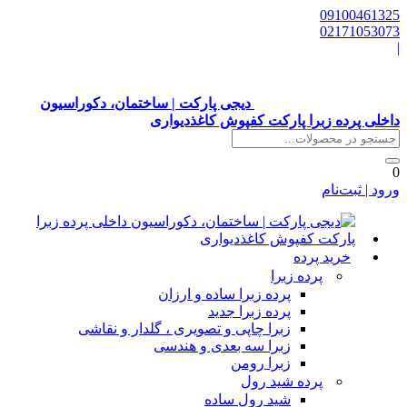
0910046132
0217105307
دیجی پارکت | ساختمان، دکوراسیون
اخلی پرده زبرا پارکت کفپوش کاغذدیواری
رود | ثبت‌نام
خرید پرده
پرده زبرا
پرده زبرا ساده و ارزان
پرده زبرا جدید
زبرا چاپی و تصویری ، گلدار و نقاشی
زبرا سه بعدی و هندسی
زبرا رومن
پرده شید رول
شید رول ساده