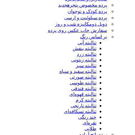
پرده مخصوص پنجره
جدید
پرده کودک و نوجوان
پرده سیلوئیت و ارسی
دوبل دومکانیزه شب و روز
سفارش چاپ عکس روی پرده
بر اساس رنگ
تنالیته آبی
تنالیته بنفش
تنالیته زرد
تنالیته زیتونی
تنالیته سبز
تنالیته سفید و سیاه
تنالیته صورتی
تنالیته طوسی
تنالیته فندقی
تنالیته قهوه‌ای
تنالیته کرم
تنالیته نارنجی
تنالیته نسکافه‌ای
چند رنگی
نقره‌ای
طلایی
پرده پانچ آماده