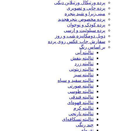
پرده ورتیکال ورتیلاین دیکی
پرده چاپی و تصویری
مینی‌زبرا و شید پنجره
پرده مخصوص پنجره
جدید
پرده کودک و نوجوان
پرده سیلوئیت و ارسی
دوبل دومکانیزه شب و روز
سفارش چاپ عکس روی پرده
بر اساس رنگ
تنالیته آبی
تنالیته بنفش
تنالیته زرد
تنالیته زیتونی
تنالیته سبز
تنالیته سفید و سیاه
تنالیته صورتی
تنالیته طوسی
تنالیته فندقی
تنالیته قهوه‌ای
تنالیته کرم
تنالیته نارنجی
تنالیته نسکافه‌ای
چند رنگی
نقره‌ای