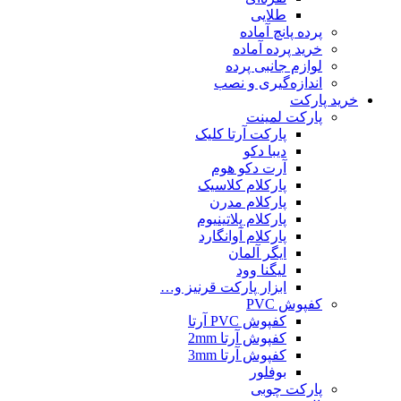
طلایی
پرده پانچ آماده
خرید پرده آماده
لوازم جانبی پرده
اندازه‌گیری و نصب
خرید پارکت
پارکت لمینت
پارکت آرتا کلیک
دیبا دکو
آرت دکو هوم
پارکلام کلاسیک
پارکلام مدرن
پارکلام پلاتینیوم
پارکلام آوانگارد
ایگر آلمان
لیگنا وود
ابزار پارکت قرنیز و…
کفپوش PVC
کفپوش PVC آرتا
کفپوش آرتا 2mm
کفپوش آرتا 3mm
بوفلور
پارکت چوبی