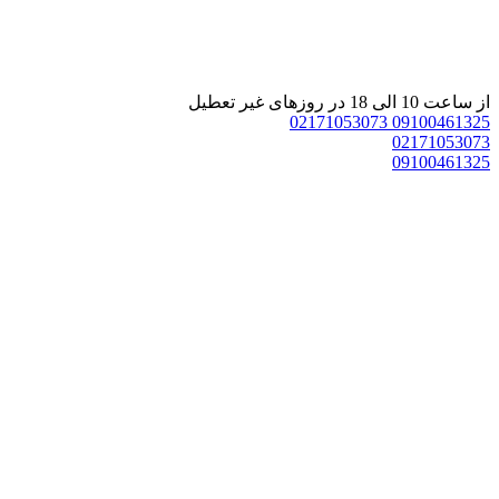
 ساعت 10 الی 18 در روزهای غیر تعطیل
02171053073
0910046132
0217105307
0910046132