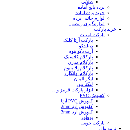
طلایی
پرده پانچ آماده
خرید پرده آماده
لوازم جانبی پرده
اندازه‌گیری و نصب
خرید پارکت
پارکت لمینت
پارکت آرتا کلیک
دیبا دکو
آرت دکو هوم
پارکلام کلاسیک
پارکلام مدرن
پارکلام پلاتینیوم
پارکلام آوانگارد
ایگر آلمان
لیگنا وود
ابزار پارکت قرنیز و…
کفپوش PVC
کفپوش PVC آرتا
کفپوش آرتا 2mm
کفپوش آرتا 3mm
بوفلور
پارکت چوبی
ترمو وال