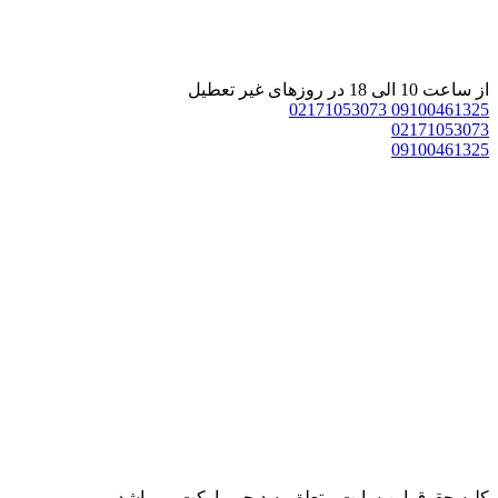
 ساعت 10 الی 18 در روزهای غیر تعطیل
02171053073
0910046132
0217105307
0910046132
ليه حقوق اين سايت متعلق به دیجی پارکت می‌باشد.