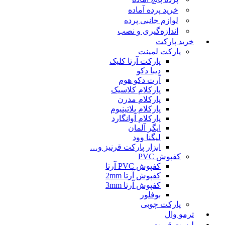
خرید پرده آماده
لوازم جانبی پرده
اندازه‌گیری و نصب
خرید پارکت
پارکت لمینت
پارکت آرتا کلیک
دیبا دکو
آرت دکو هوم
پارکلام کلاسیک
پارکلام مدرن
پارکلام پلاتینیوم
پارکلام آوانگارد
ایگر آلمان
لیگنا وود
ابزار پارکت قرنیز و…
کفپوش PVC
کفپوش PVC آرتا
کفپوش آرتا 2mm
کفپوش آرتا 3mm
بوفلور
پارکت چوبی
ترمو وال
لیست قمیت