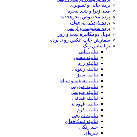
پرده چاپی و تصویری
مینی‌زبرا و شید پنجره
پرده مخصوص پنجره
جدید
پرده کودک و نوجوان
پرده سیلوئیت و ارسی
دوبل دومکانیزه شب و روز
سفارش چاپ عکس روی پرده
بر اساس رنگ
تنالیته آبی
تنالیته بنفش
تنالیته زرد
تنالیته زیتونی
تنالیته سبز
تنالیته سفید و سیاه
تنالیته صورتی
تنالیته طوسی
تنالیته فندقی
تنالیته قهوه‌ای
تنالیته کرم
تنالیته نارنجی
تنالیته نسکافه‌ای
چند رنگی
نقره‌ای