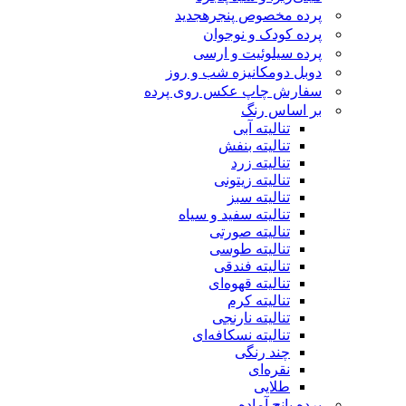
پرده مخصوص پنجره
جدید
پرده کودک و نوجوان
پرده سیلوئیت و ارسی
دوبل دومکانیزه شب و روز
سفارش چاپ عکس روی پرده
بر اساس رنگ
تنالیته آبی
تنالیته بنفش
تنالیته زرد
تنالیته زیتونی
تنالیته سبز
تنالیته سفید و سیاه
تنالیته صورتی
تنالیته طوسی
تنالیته فندقی
تنالیته قهوه‌ای
تنالیته کرم
تنالیته نارنجی
تنالیته نسکافه‌ای
چند رنگی
نقره‌ای
طلایی
پرده پانچ آماده