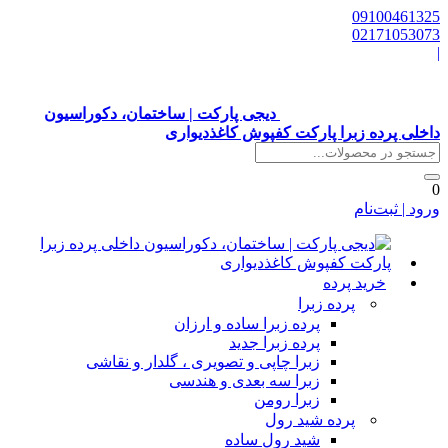
0910046132
0217105307
دیجی پارکت | ساختمان، دکوراسیون
اخلی پرده زبرا پارکت کفپوش کاغذدیواری
رود | ثبت‌نام
خرید پرده
پرده زبرا
پرده زبرا ساده و ارزان
پرده زبرا جدید
زبرا چاپی و تصویری ، گلدار و نقاشی
زبرا سه بعدی و هندسی
زبرا رومن
پرده شید رول
شید رول ساده