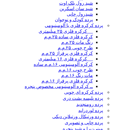
شید رول بلک اوت
شید سان اسکرین
شیدرول چاپی
پرده کودک و نوجوان
پرده کرکره فلزی یا آلومینیومی
__ کرکره فلزی ۲۵ میلیمتری
کرکره فلزی ساده ۲۵.م.م
رنگ مات ۲۵.م.م
طرح چوبی ۲۵.م.م
کرکره فلزی پرفراژ ۲۵.م.م
__ کرکره فلزی ۱۶ میلیمتری
کرکره آلومینیومی ۱۶.م.م ساده
طرح چوب ۱۶.م.م
مات رنگ ۱۶.م.م
کرکره فلزی پرفراژ ۱۶.م.م
ــ کرکره آلومینیومی مخصوص پنجره
پرده کرکره ای چوبی
پرده پلیسه پشت دری
پرده رومن
جدید
پرده لوردراپه
پرده ورتیکال ورتیلاین دیکی
پرده چاپی و تصویری
مینی‌زبرا و شید پنجره