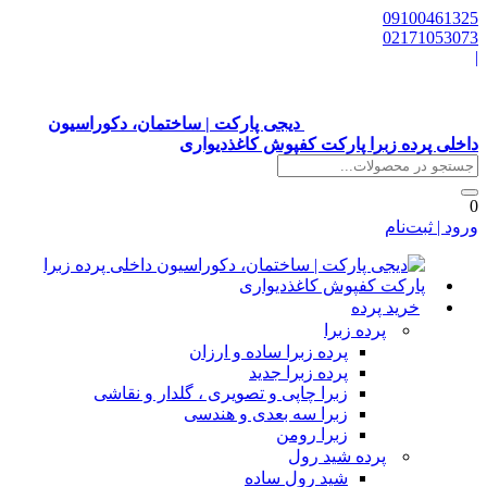
0910046132
0217105307
دیجی پارکت | ساختمان، دکوراسیون
اخلی پرده زبرا پارکت کفپوش کاغذدیواری
رود | ثبت‌نام
خرید پرده
پرده زبرا
پرده زبرا ساده و ارزان
پرده زبرا جدید
زبرا چاپی و تصویری ، گلدار و نقاشی
زبرا سه بعدی و هندسی
زبرا رومن
پرده شید رول
شید رول ساده