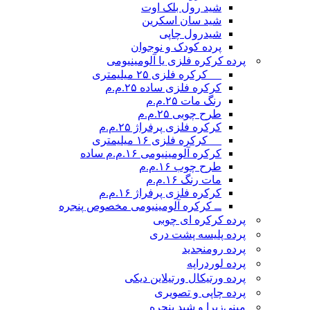
شید رول بلک اوت
شید سان اسکرین
شیدرول چاپی
پرده کودک و نوجوان
پرده کرکره فلزی یا آلومینیومی
__ کرکره فلزی ۲۵ میلیمتری
کرکره فلزی ساده ۲۵.م.م
رنگ مات ۲۵.م.م
طرح چوبی ۲۵.م.م
کرکره فلزی پرفراژ ۲۵.م.م
__ کرکره فلزی ۱۶ میلیمتری
کرکره آلومینیومی ۱۶.م.م ساده
طرح چوب ۱۶.م.م
مات رنگ ۱۶.م.م
کرکره فلزی پرفراژ ۱۶.م.م
ــ کرکره آلومینیومی مخصوص پنجره
پرده کرکره ای چوبی
پرده پلیسه پشت دری
پرده رومن
جدید
پرده لوردراپه
پرده ورتیکال ورتیلاین دیکی
پرده چاپی و تصویری
مینی‌زبرا و شید پنجره