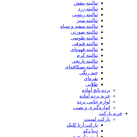
تنالیته بنفش
تنالیته زرد
تنالیته زیتونی
تنالیته سبز
تنالیته سفید و سیاه
تنالیته صورتی
تنالیته طوسی
تنالیته فندقی
تنالیته قهوه‌ای
تنالیته کرم
تنالیته نارنجی
تنالیته نسکافه‌ای
چند رنگی
نقره‌ای
طلایی
پرده پانچ آماده
خرید پرده آماده
لوازم جانبی پرده
اندازه‌گیری و نصب
خرید پارکت
پارکت لمینت
پارکت آرتا کلیک
دیبا دکو
آرت دکو هوم