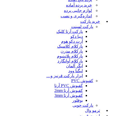
خرید پرده آماده
لوازم جانبی پرده
اندازه‌گیری و نصب
خرید پارکت
پارکت لمینت
پارکت آرتا کلیک
دیبا دکو
آرت دکو هوم
پارکلام کلاسیک
پارکلام مدرن
پارکلام پلاتینیوم
پارکلام آوانگارد
ایگر آلمان
لیگنا وود
ابزار پارکت قرنیز و…
کفپوش PVC
کفپوش PVC آرتا
کفپوش آرتا 2mm
کفپوش آرتا 3mm
بوفلور
پارکت چوبی
ترمو وال
لیست قمیت