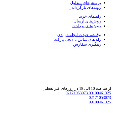
پرسش‌های متداول
رویه‌های بازگرداندن
راهنمای خرید
روش‌های ارسال
روش‌های پرداخت
وقتشه خودت انجامش بدی
راه های تماس با دیجی پارکت
رهگیری سفارش
 ساعت 10 الی 18 در روزهای غیر تعطیل
02171053073
0910046132
0217105307
0910046132