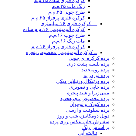
کرکره فلزی ساده ۲۵.م.م
رنگ مات ۲۵.م.م
طرح چوبی ۲۵.م.م
کرکره فلزی پرفراژ ۲۵.م.م
__ کرکره فلزی ۱۶ میلیمتری
کرکره آلومینیومی ۱۶.م.م ساده
طرح چوب ۱۶.م.م
مات رنگ ۱۶.م.م
کرکره فلزی پرفراژ ۱۶.م.م
ــ کرکره آلومینیومی مخصوص پنجره
پرده کرکره ای چوبی
پرده پلیسه پشت دری
پرده رومن
جدید
پرده لوردراپه
پرده ورتیکال ورتیلاین دیکی
پرده چاپی و تصویری
مینی‌زبرا و شید پنجره
پرده مخصوص پنجره
جدید
پرده کودک و نوجوان
پرده سیلوئیت و ارسی
دوبل دومکانیزه شب و روز
سفارش چاپ عکس روی پرده
بر اساس رنگ
تنالیته آبی