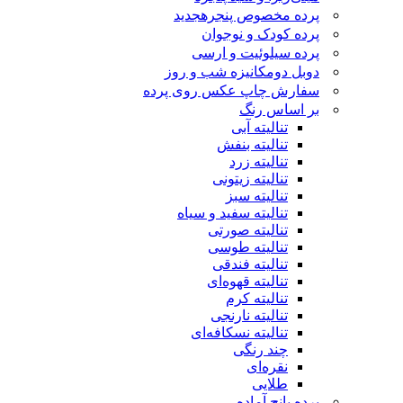
پرده مخصوص پنجره
جدید
پرده کودک و نوجوان
پرده سیلوئیت و ارسی
دوبل دومکانیزه شب و روز
سفارش چاپ عکس روی پرده
بر اساس رنگ
تنالیته آبی
تنالیته بنفش
تنالیته زرد
تنالیته زیتونی
تنالیته سبز
تنالیته سفید و سیاه
تنالیته صورتی
تنالیته طوسی
تنالیته فندقی
تنالیته قهوه‌ای
تنالیته کرم
تنالیته نارنجی
تنالیته نسکافه‌ای
چند رنگی
نقره‌ای
طلایی
پرده پانچ آماده