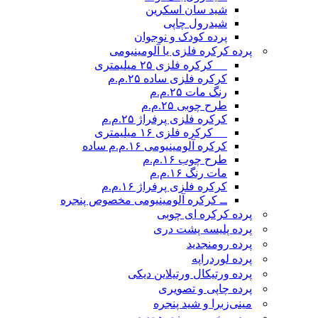
شید سان اسکرین
شیدرول چاپی
پرده کودک و نوجوان
پرده کرکره فلزی یا آلومینیومی
__ کرکره فلزی ۲۵ میلیمتری
کرکره فلزی ساده ۲۵.م.م
رنگ مات ۲۵.م.م
طرح چوبی ۲۵.م.م
کرکره فلزی پرفراژ ۲۵.م.م
__ کرکره فلزی ۱۶ میلیمتری
کرکره آلومینیومی ۱۶.م.م ساده
طرح چوب ۱۶.م.م
مات رنگ ۱۶.م.م
کرکره فلزی پرفراژ ۱۶.م.م
ــ کرکره آلومینیومی مخصوص پنجره
پرده کرکره ای چوبی
پرده پلیسه پشت دری
پرده رومن
جدید
پرده لوردراپه
پرده ورتیکال ورتیلاین دیکی
پرده چاپی و تصویری
مینی‌زبرا و شید پنجره