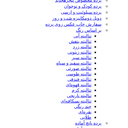
پرده مخصوص پنجره
جدید
پرده کودک و نوجوان
پرده سیلوئیت و ارسی
دوبل دومکانیزه شب و روز
سفارش چاپ عکس روی پرده
بر اساس رنگ
تنالیته آبی
تنالیته بنفش
تنالیته زرد
تنالیته زیتونی
تنالیته سبز
تنالیته سفید و سیاه
تنالیته صورتی
تنالیته طوسی
تنالیته فندقی
تنالیته قهوه‌ای
تنالیته کرم
تنالیته نارنجی
تنالیته نسکافه‌ای
چند رنگی
نقره‌ای
طلایی
پرده پانچ آماده