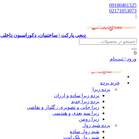
09100461325
02171053073
|
دیجی پارکت | ساختمان، دکوراسیون داخلی 
0
ورود | ثبت‌نام
خرید پرده
پرده زبرا
پرده زبرا ساده و ارزان
پرده زبرا جدید
زبرا چاپی و تصویری ، گلدار و نقاشی
زبرا سه بعدی و هندسی
زبرا رومن
پرده شید رول
شید رول ساده
شید رول بلک اوت