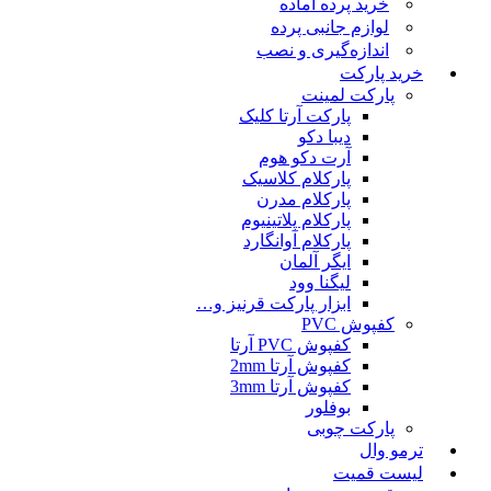
خرید پرده آماده
لوازم جانبی پرده
اندازه‌گیری و نصب
خرید پارکت
پارکت لمینت
پارکت آرتا کلیک
دیبا دکو
آرت دکو هوم
پارکلام کلاسیک
پارکلام مدرن
پارکلام پلاتینیوم
پارکلام آوانگارد
ایگر آلمان
لیگنا وود
ابزار پارکت قرنیز و…
کفپوش PVC
کفپوش PVC آرتا
کفپوش آرتا 2mm
کفپوش آرتا 3mm
بوفلور
پارکت چوبی
ترمو وال
لیست قمیت