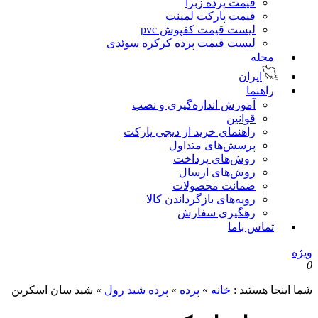
قیمت پرده زبرا
قیمت پارکت لمینت
لیست قیمت کفپوش pvc
لیست قیمت پرده کرکره سوئدی
مجله
ایران
راهنما
آموزش اندازه‌گیری و نصب
قوانین
راهنمای خرید از دیجی پارکت
پرسش‌های متداول
روش‌های پرداخت
روش‌های ارسال
ضمانت محصولات
رویه‌های بازگرداندن کالا
رهگیری سفارش
تماس باما
ویژه
0
شما اینجا هستید :
خانه
»
پرده
»
پرده شید رول
»
شید سان اسکرین