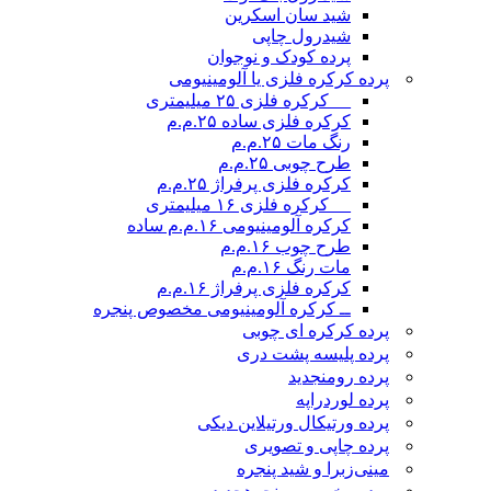
شید سان اسکرین
شیدرول چاپی
پرده کودک و نوجوان
پرده کرکره فلزی یا آلومینیومی
__ کرکره فلزی ۲۵ میلیمتری
کرکره فلزی ساده ۲۵.م.م
رنگ مات ۲۵.م.م
طرح چوبی ۲۵.م.م
کرکره فلزی پرفراژ ۲۵.م.م
__ کرکره فلزی ۱۶ میلیمتری
کرکره آلومینیومی ۱۶.م.م ساده
طرح چوب ۱۶.م.م
مات رنگ ۱۶.م.م
کرکره فلزی پرفراژ ۱۶.م.م
ــ کرکره آلومینیومی مخصوص پنجره
پرده کرکره ای چوبی
پرده پلیسه پشت دری
پرده رومن
جدید
پرده لوردراپه
پرده ورتیکال ورتیلاین دیکی
پرده چاپی و تصویری
مینی‌زبرا و شید پنجره