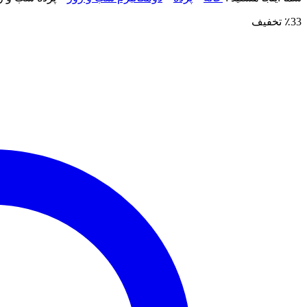
٪33 تخفیف