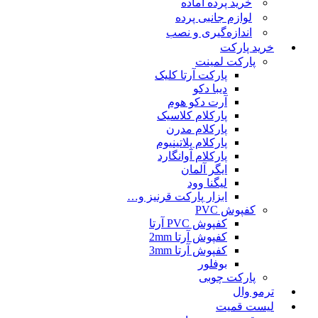
خرید پرده آماده
لوازم جانبی پرده
اندازه‌گیری و نصب
خرید پارکت
پارکت لمینت
پارکت آرتا کلیک
دیبا دکو
آرت دکو هوم
پارکلام کلاسیک
پارکلام مدرن
پارکلام پلاتینیوم
پارکلام آوانگارد
ایگر آلمان
لیگنا وود
ابزار پارکت قرنیز و…
کفپوش PVC
کفپوش PVC آرتا
کفپوش آرتا 2mm
کفپوش آرتا 3mm
بوفلور
پارکت چوبی
ترمو وال
لیست قمیت