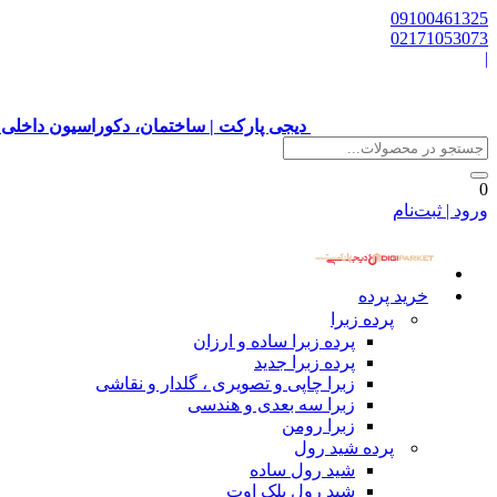
09100461325
02171053073
|
دیجی پارکت | ساختمان، دکوراسیون داخلی 
0
ورود | ثبت‌نام
خرید پرده
پرده زبرا
پرده زبرا ساده و ارزان
پرده زبرا جدید
زبرا چاپی و تصویری ، گلدار و نقاشی
زبرا سه بعدی و هندسی
زبرا رومن
پرده شید رول
شید رول ساده
شید رول بلک اوت