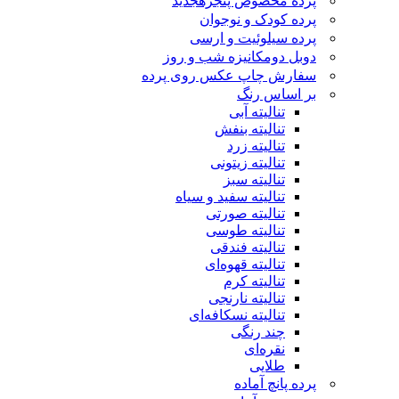
پرده مخصوص پنجره
جدید
پرده کودک و نوجوان
پرده سیلوئیت و ارسی
دوبل دومکانیزه شب و روز
سفارش چاپ عکس روی پرده
بر اساس رنگ
تنالیته آبی
تنالیته بنفش
تنالیته زرد
تنالیته زیتونی
تنالیته سبز
تنالیته سفید و سیاه
تنالیته صورتی
تنالیته طوسی
تنالیته فندقی
تنالیته قهوه‌ای
تنالیته کرم
تنالیته نارنجی
تنالیته نسکافه‌ای
چند رنگی
نقره‌ای
طلایی
پرده پانچ آماده