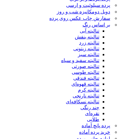
پرده سیلوئیت و ارسی
دوبل دومکانیزه شب و روز
سفارش چاپ عکس روی پرده
بر اساس رنگ
تنالیته آبی
تنالیته بنفش
تنالیته زرد
تنالیته زیتونی
تنالیته سبز
تنالیته سفید و سیاه
تنالیته صورتی
تنالیته طوسی
تنالیته فندقی
تنالیته قهوه‌ای
تنالیته کرم
تنالیته نارنجی
تنالیته نسکافه‌ای
چند رنگی
نقره‌ای
طلایی
پرده پانچ آماده
خرید پرده آماده
لوازم جانبی پرده