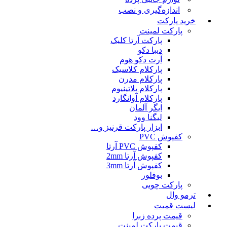
اندازه‌گیری و نصب
خرید پارکت
پارکت لمینت
پارکت آرتا کلیک
دیبا دکو
آرت دکو هوم
پارکلام کلاسیک
پارکلام مدرن
پارکلام پلاتینیوم
پارکلام آوانگارد
ایگر آلمان
لیگنا وود
ابزار پارکت قرنیز و…
کفپوش PVC
کفپوش PVC آرتا
کفپوش آرتا 2mm
کفپوش آرتا 3mm
بوفلور
پارکت چوبی
ترمو وال
لیست قمیت
قیمت پرده زبرا
قیمت پارکت لمینت