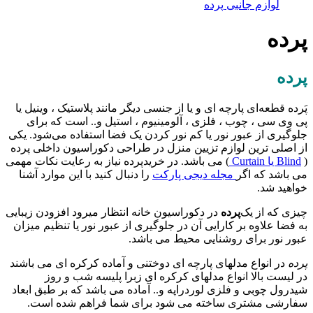
لوازم جانبی پرده
رده
رده
َرده قطعه‌ای پارچه ای و یا از جنسی دیگر مانند پلاستیک ، وینیل یا
ی وی سی ، چوب ، فلزی ، آلومینیوم ، استیل و.. است که برای
لوگیری از عبور نور یا کم نور کردن یک فضا استفاده می‌شود. یکی
ز اصلی ترین لوازم تزیین منزل در طراحی دکوراسیون داخلی پرده
Blind یا Curtain
) می باشد. در خریدپرده نیاز به رعایت نکات مهمی
ی باشد که اگر
مجله دیجی پارکت
را دنبال کنید با این موارد آشنا
واهید شد.
یزی که از یک‌
پرده
در دکوراسیون خانه انتظار میرود افزودن زیبایی
ه فضا علاوه بر کارایی آن در جلوگیری از عبور نور یا تنظیم میزان
بور نور برای روشنایی محیط می باشد.
رده
در انواع مدلهای پارچه ای دوختنی و آماده کرکره ای می باشند
ر لیست بالا انواع مدلهای کرکره ای زبرا پلیسه شب و روز
یدرول چوبی و فلزی لوردراپه و.. آماده می باشد که بر طبق ابعاد
فارشی مشتری ساخته می شود برای شما فراهم شده است.