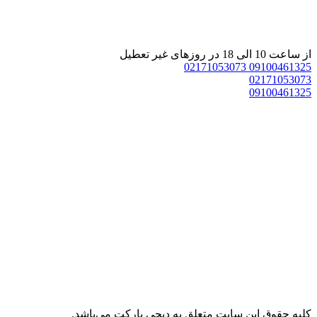
 ساعت 10 الی 18 در روزهای غیر تعطیل
02171053073
0910046132
0217105307
0910046132
ليه حقوق اين سايت متعلق به دیجی پارکت می‌باشد.