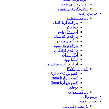
لوازم جانبی پرده
اندازه‌گیری و نصب
خرید پارکت
پارکت لمینت
پارکت آرتا کلیک
دیبا دکو
آرت دکو هوم
پارکلام کلاسیک
پارکلام مدرن
پارکلام پلاتینیوم
پارکلام آوانگارد
ایگر آلمان
لیگنا وود
ابزار پارکت قرنیز و…
کفپوش PVC
کفپوش PVC آرتا
کفپوش آرتا 2mm
کفپوش آرتا 3mm
بوفلور
پارکت چوبی
ترمو وال
لیست قمیت
قیمت پرده زبرا