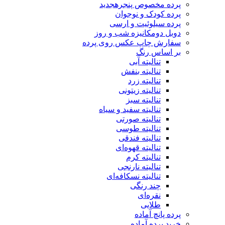
پرده مخصوص پنجره
جدید
پرده کودک و نوجوان
پرده سیلوئیت و ارسی
دوبل دومکانیزه شب و روز
سفارش چاپ عکس روی پرده
بر اساس رنگ
تنالیته آبی
تنالیته بنفش
تنالیته زرد
تنالیته زیتونی
تنالیته سبز
تنالیته سفید و سیاه
تنالیته صورتی
تنالیته طوسی
تنالیته فندقی
تنالیته قهوه‌ای
تنالیته کرم
تنالیته نارنجی
تنالیته نسکافه‌ای
چند رنگی
نقره‌ای
طلایی
پرده پانچ آماده
خرید پرده آماده