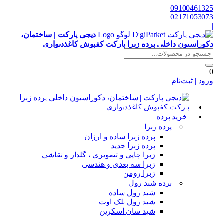
0910046132
0217105307
دیجی پارکت | ساختمان،
کوراسیون داخلی پرده زبرا پارکت کفپوش کاغذدیواری
رود | ثبت‌نام
خرید پرده
پرده زبرا
پرده زبرا ساده و ارزان
پرده زبرا جدید
زبرا چاپی و تصویری ، گلدار و نقاشی
زبرا سه بعدی و هندسی
زبرا رومن
پرده شید رول
شید رول ساده
شید رول بلک اوت
شید سان اسکرین