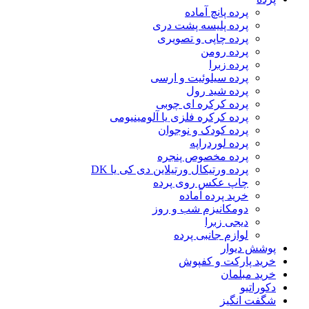
پرده پانچ آماده
پرده پلیسه پشت دری
پرده چاپی و تصویری
پرده رومن
پرده زبرا
پرده سیلوئیت و ارسی
پرده شید رول
پرده کرکره ای چوبی
پرده کرکره فلزی یا آلومینیومی
پرده کودک و نوجوان
پرده لوردراپه
پرده مخصوص پنجره
پرده ورتیکال ورتیلاین دی کی یا DK
چاپ عکس روی پرده
خرید پرده آماده
دومکانیزم شب و روز
دیجی زبرا
لوازم جانبی پرده
پوشش دیوار
خرید پارکت و کفپوش
خرید مبلمان
دکوراتیو
شگفت انگیز