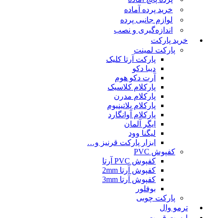
خرید پرده آماده
لوازم جانبی پرده
اندازه‌گیری و نصب
خرید پارکت
پارکت لمینت
پارکت آرتا کلیک
دیبا دکو
آرت دکو هوم
پارکلام کلاسیک
پارکلام مدرن
پارکلام پلاتینیوم
پارکلام آوانگارد
ایگر آلمان
لیگنا وود
ابزار پارکت قرنیز و…
کفپوش PVC
کفپوش PVC آرتا
کفپوش آرتا 2mm
کفپوش آرتا 3mm
بوفلور
پارکت چوبی
ترمو وال
لیست قمیت