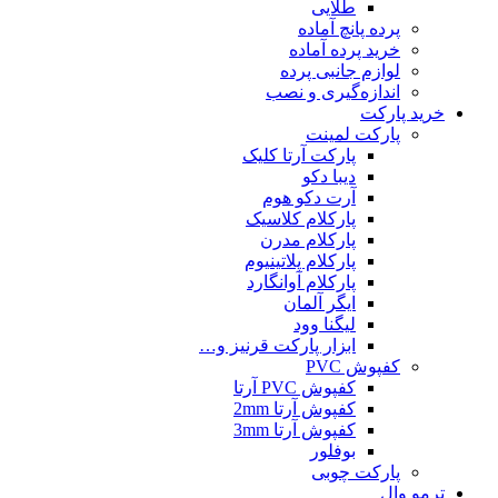
طلایی
پرده پانچ آماده
خرید پرده آماده
لوازم جانبی پرده
اندازه‌گیری و نصب
خرید پارکت
پارکت لمینت
پارکت آرتا کلیک
دیبا دکو
آرت دکو هوم
پارکلام کلاسیک
پارکلام مدرن
پارکلام پلاتینیوم
پارکلام آوانگارد
ایگر آلمان
لیگنا وود
ابزار پارکت قرنیز و…
کفپوش PVC
کفپوش PVC آرتا
کفپوش آرتا 2mm
کفپوش آرتا 3mm
بوفلور
پارکت چوبی
ترمو وال