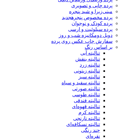
پرده چاپی و تصویری
مینی‌زبرا و شید پنجره
پرده مخصوص پنجره
جدید
پرده کودک و نوجوان
پرده سیلوئیت و ارسی
دوبل دومکانیزه شب و روز
سفارش چاپ عکس روی پرده
بر اساس رنگ
تنالیته آبی
تنالیته بنفش
تنالیته زرد
تنالیته زیتونی
تنالیته سبز
تنالیته سفید و سیاه
تنالیته صورتی
تنالیته طوسی
تنالیته فندقی
تنالیته قهوه‌ای
تنالیته کرم
تنالیته نارنجی
تنالیته نسکافه‌ای
چند رنگی
نقره‌ای