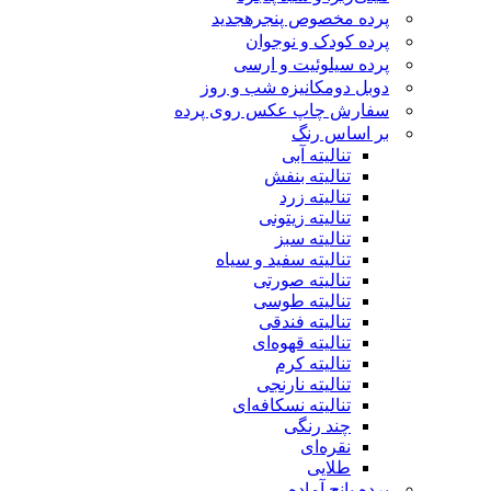
پرده مخصوص پنجره
جدید
پرده کودک و نوجوان
پرده سیلوئیت و ارسی
دوبل دومکانیزه شب و روز
سفارش چاپ عکس روی پرده
بر اساس رنگ
تنالیته آبی
تنالیته بنفش
تنالیته زرد
تنالیته زیتونی
تنالیته سبز
تنالیته سفید و سیاه
تنالیته صورتی
تنالیته طوسی
تنالیته فندقی
تنالیته قهوه‌ای
تنالیته کرم
تنالیته نارنجی
تنالیته نسکافه‌ای
چند رنگی
نقره‌ای
طلایی
پرده پانچ آماده