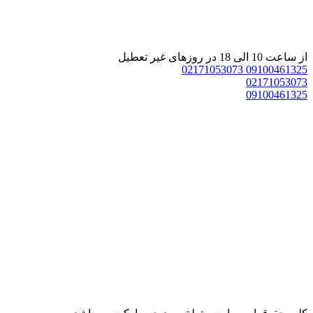
 ساعت 10 الی 18 در روزهای غیر تعطیل
02171053073
0910046132
0217105307
0910046132