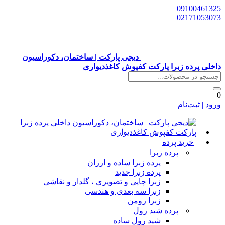
0910046132
0217105307
دیجی پارکت | ساختمان، دکوراسیون
اخلی پرده زبرا پارکت کفپوش کاغذدیواری
رود | ثبت‌نام
خرید پرده
پرده زبرا
پرده زبرا ساده و ارزان
پرده زبرا جدید
زبرا چاپی و تصویری ، گلدار و نقاشی
زبرا سه بعدی و هندسی
زبرا رومن
پرده شید رول
شید رول ساده