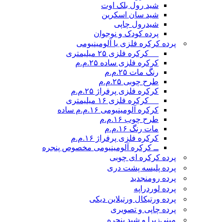
شید رول بلک اوت
شید سان اسکرین
شیدرول چاپی
پرده کودک و نوجوان
پرده کرکره فلزی یا آلومینیومی
__ کرکره فلزی ۲۵ میلیمتری
کرکره فلزی ساده ۲۵.م.م
رنگ مات ۲۵.م.م
طرح چوبی ۲۵.م.م
کرکره فلزی پرفراژ ۲۵.م.م
__ کرکره فلزی ۱۶ میلیمتری
کرکره آلومینیومی ۱۶.م.م ساده
طرح چوب ۱۶.م.م
مات رنگ ۱۶.م.م
کرکره فلزی پرفراژ ۱۶.م.م
ــ کرکره آلومینیومی مخصوص پنجره
پرده کرکره ای چوبی
پرده پلیسه پشت دری
پرده رومن
جدید
پرده لوردراپه
پرده ورتیکال ورتیلاین دیکی
پرده چاپی و تصویری
مینی‌زبرا و شید پنجره