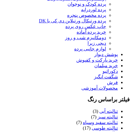
پرده کودک و نوجوان
پرده لوردراپه
پرده مخصوص پنجره
پرده ورتیکال ورتیلاین دی کی یا DK
چاپ عکس روی پرده
خرید پرده آماده
دومکانیزم شب و روز
دیجی زبرا
لوازم جانبی پرده
پوشش دیوار
خرید پارکت و کفپوش
خرید مبلمان
دکوراتیو
شگفت انگیز
فرش
محصولات آموزشی
یلتر براساس رنگ
تنالیته آبی
(3)
تنالیته سبز
(7)
تنالیته سفید وسیاه
(7)
تنالیته طوسی
(17)