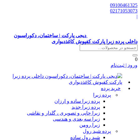
0910046132
0217105307
دیجی پارکت | ساختمان، دکوراسیون
اخلی پرده زبرا پارکت کفپوش کاغذدیواری
رود | ثبت‌نام
خرید پرده
پرده زبرا
پرده زبرا ساده و ارزان
پرده زبرا جدید
زبرا چاپی و تصویری ، گلدار و نقاشی
زبرا سه بعدی و هندسی
زبرا رومن
پرده شید رول
شید رول ساده