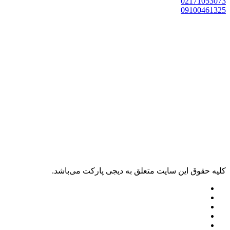
0217105307
0910046132
ليه حقوق اين سايت متعلق به دیجی پارکت می‌باشد.