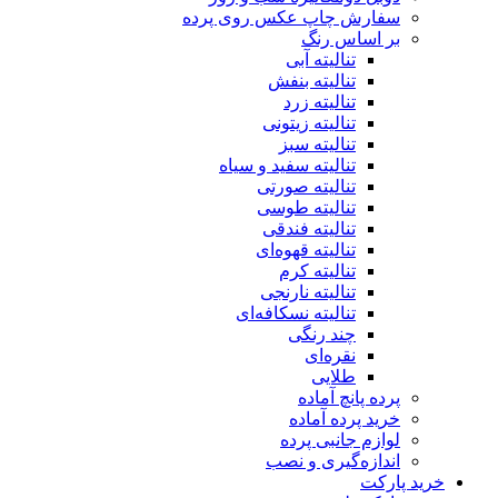
سفارش چاپ عکس روی پرده
بر اساس رنگ
تنالیته آبی
تنالیته بنفش
تنالیته زرد
تنالیته زیتونی
تنالیته سبز
تنالیته سفید و سیاه
تنالیته صورتی
تنالیته طوسی
تنالیته فندقی
تنالیته قهوه‌ای
تنالیته کرم
تنالیته نارنجی
تنالیته نسکافه‌ای
چند رنگی
نقره‌ای
طلایی
پرده پانچ آماده
خرید پرده آماده
لوازم جانبی پرده
اندازه‌گیری و نصب
خرید پارکت