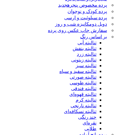
پرده مخصوص پنجره
جدید
پرده کودک و نوجوان
پرده سیلوئیت و ارسی
دوبل دومکانیزه شب و روز
سفارش چاپ عکس روی پرده
بر اساس رنگ
تنالیته آبی
تنالیته بنفش
تنالیته زرد
تنالیته زیتونی
تنالیته سبز
تنالیته سفید و سیاه
تنالیته صورتی
تنالیته طوسی
تنالیته فندقی
تنالیته قهوه‌ای
تنالیته کرم
تنالیته نارنجی
تنالیته نسکافه‌ای
چند رنگی
نقره‌ای
طلایی
پرده پانچ آماده