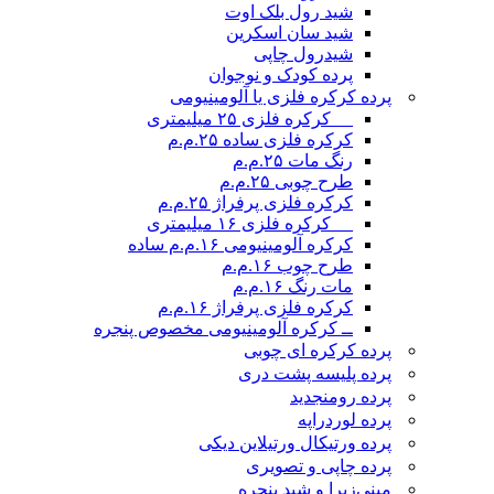
شید رول بلک اوت
شید سان اسکرین
شیدرول چاپی
پرده کودک و نوجوان
پرده کرکره فلزی یا آلومینیومی
__ کرکره فلزی ۲۵ میلیمتری
کرکره فلزی ساده ۲۵.م.م
رنگ مات ۲۵.م.م
طرح چوبی ۲۵.م.م
کرکره فلزی پرفراژ ۲۵.م.م
__ کرکره فلزی ۱۶ میلیمتری
کرکره آلومینیومی ۱۶.م.م ساده
طرح چوب ۱۶.م.م
مات رنگ ۱۶.م.م
کرکره فلزی پرفراژ ۱۶.م.م
ــ کرکره آلومینیومی مخصوص پنجره
پرده کرکره ای چوبی
پرده پلیسه پشت دری
پرده رومن
جدید
پرده لوردراپه
پرده ورتیکال ورتیلاین دیکی
پرده چاپی و تصویری
مینی‌زبرا و شید پنجره