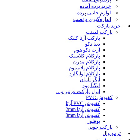
خرید پرده آماده
لوازم جانبی پرده
اندازه‌گیری و نصب
خرید پارکت
پارکت لمینت
پارکت آرتا کلیک
دیبا دکو
آرت دکو هوم
پارکلام کلاسیک
پارکلام مدرن
پارکلام پلاتینیوم
پارکلام آوانگارد
ایگر آلمان
لیگنا وود
ابزار پارکت قرنیز و…
کفپوش PVC
کفپوش PVC آرتا
کفپوش آرتا 2mm
کفپوش آرتا 3mm
بوفلور
پارکت چوبی
ترمو وال
لیست قمیت