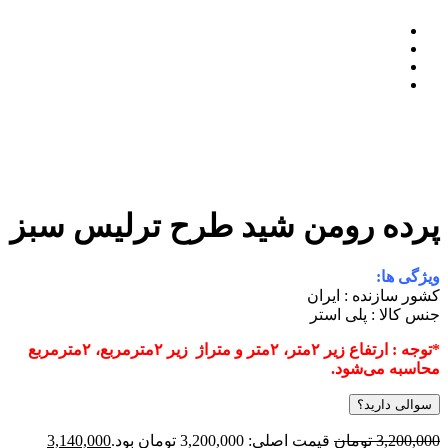
رده رومن شید طرح ترلیس سبز
یژگی ها:
شور سازنده : ایران
نس کالا : پلی استر
*توجه : ارتفاع زیر ۲متر، ۲متر و متراژ زیر ۲مترمربع، ۲مترمربع
حاسبه می‌شود.
سوالی دارید؟
3,200,00
تومان
قیمت اصلی: 3,200,000 تومان بود.
3,140,000