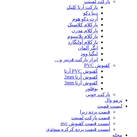
پارکت لمینت
پارکت آرتا کلیک
دیبا دکو
آرت دکو هوم
پارکلام کلاسیک
پارکلام مدرن
پارکلام پلاتینیوم
پارکلام آوانگارد
ایگر آلمان
لیگنا وود
ابزار پارکت قرنیز و…
کفپوش PVC
کفپوش PVC آرتا
کفپوش آرتا 2mm
کفپوش آرتا 3mm
بوفلور
پارکت چوبی
ترمو وال
لیست قمیت
قیمت پرده زبرا
قیمت پارکت لمینت
لیست قیمت کفپوش pvc
لیست قیمت پرده کرکره سوئدی
مجله