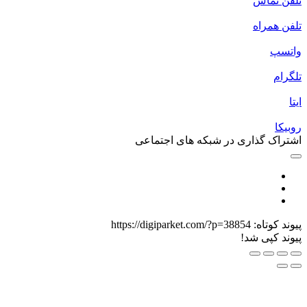
لفن تماس
لفن همراه
اتسپ
لگرام
یتا
وبیکا
شتراک گذاری در شبکه های اجتماعی
یوند کوتاه:
https://digiparket.com/?p=38854
یوند کپی شد!