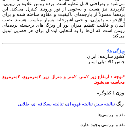
ی‌شود و به‌راحتی قابل تنظیم است. پرده رومن علاوه بر زیبایی،
اربردی نیز هست و به‌خوبی از نور ورودی کنترل می‌کند. این
رده‌ها معمولاً از پارچه‌های باکیفیت و مقاوم ساخته شده و برای
تاق‌خواب، پذیرایی، و حتی آشپزخانه بسیار مناسب هستند. نصب
سان و قابلیت تنظیم میزان نور از ویژگی‌های برجسته پرده‌های
ومن است که آن‌ها را به انتخابی ایده‌آل برای هر فضایی تبدیل
ی‌کند.
یژگی ها:
شور سازنده : ایران
نس کالا : پلی استر
*توجه : ارتفاع زیر ۲متر، ۲متر و متراژ زیر ۲مترمربع، ۲مترمربع
حاسبه می‌شود.
وزن
1 کیلوگرم
رنگ
تنالیته سبز
،
تنالیته قهوه ای
،
تنالیته نسکافه ای
،
طلایی
قد و بررسی‌ها
قد و بررسی وجود ندارد.