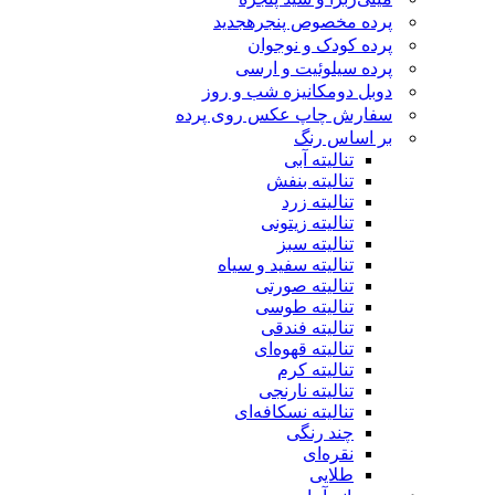
پرده مخصوص پنجره
جدید
پرده کودک و نوجوان
پرده سیلوئیت و ارسی
دوبل دومکانیزه شب و روز
سفارش چاپ عکس روی پرده
بر اساس رنگ
تنالیته آبی
تنالیته بنفش
تنالیته زرد
تنالیته زیتونی
تنالیته سبز
تنالیته سفید و سیاه
تنالیته صورتی
تنالیته طوسی
تنالیته فندقی
تنالیته قهوه‌ای
تنالیته کرم
تنالیته نارنجی
تنالیته نسکافه‌ای
چند رنگی
نقره‌ای
طلایی