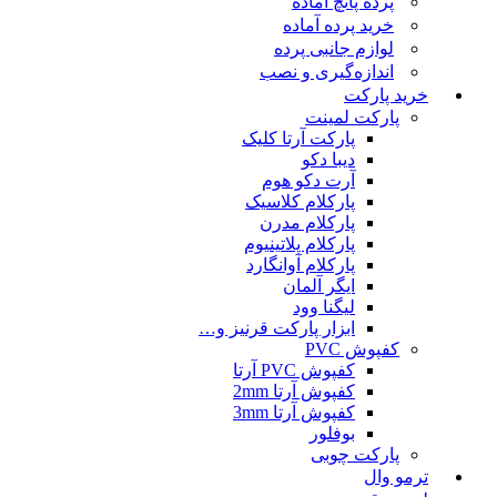
پرده پانچ آماده
خرید پرده آماده
لوازم جانبی پرده
اندازه‌گیری و نصب
خرید پارکت
پارکت لمینت
پارکت آرتا کلیک
دیبا دکو
آرت دکو هوم
پارکلام کلاسیک
پارکلام مدرن
پارکلام پلاتینیوم
پارکلام آوانگارد
ایگر آلمان
لیگنا وود
ابزار پارکت قرنیز و…
کفپوش PVC
کفپوش PVC آرتا
کفپوش آرتا 2mm
کفپوش آرتا 3mm
بوفلور
پارکت چوبی
ترمو وال