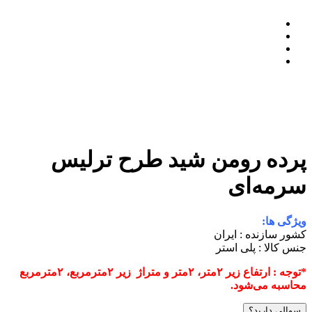
پرده رومن شید طرح ترلیس
سرمه‌ای
ویژگی ها:
کشور سازنده : ایران
جنس کالا : پلی استر
*توجه : ارتفاع زیر ۲متر، ۲متر و متراژ زیر ۲مترمربع، ۲مترمربع
محاسبه می‌شود.
سوالی دارید؟