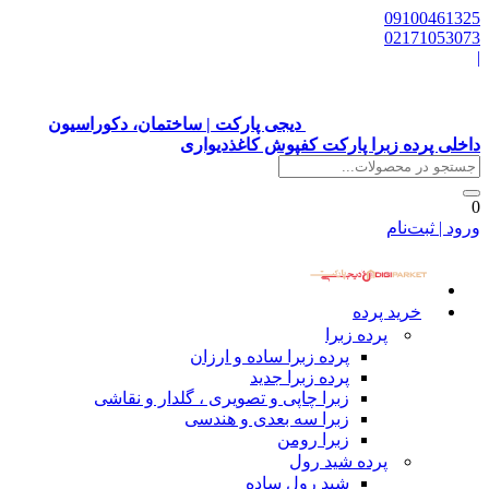
09100461325
02171053073
|
دیجی پارکت | ساختمان، دکوراسیون
داخلی پرده زبرا پارکت کفپوش کاغذدیواری
0
ورود | ثبت‌نام
خرید پرده
پرده زبرا
پرده زبرا ساده و ارزان
پرده زبرا جدید
زبرا چاپی و تصویری ، گلدار و نقاشی
زبرا سه بعدی و هندسی
زبرا رومن
پرده شید رول
شید رول ساده