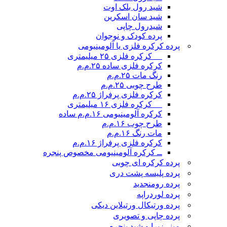
شید رول بلک اوت
شید سان اسکرین
شیدرول چاپی
پرده کودک و نوجوان
پرده کرکره فلزی یا آلومینیومی
__ کرکره فلزی ۲۵ میلیمتری
کرکره فلزی ساده ۲۵.م.م
رنگ مات ۲۵.م.م
طرح چوبی ۲۵.م.م
کرکره فلزی پرفراژ ۲۵.م.م
__ کرکره فلزی ۱۶ میلیمتری
کرکره آلومینیومی ۱۶.م.م ساده
طرح چوب ۱۶.م.م
مات رنگ ۱۶.م.م
کرکره فلزی پرفراژ ۱۶.م.م
ــ کرکره آلومینیومی مخصوص پنجره
پرده کرکره ای چوبی
پرده پلیسه پشت دری
پرده رومن
جدید
پرده لوردراپه
پرده ورتیکال ورتیلاین دیکی
پرده چاپی و تصویری
مینی‌زبرا و شید پنجره