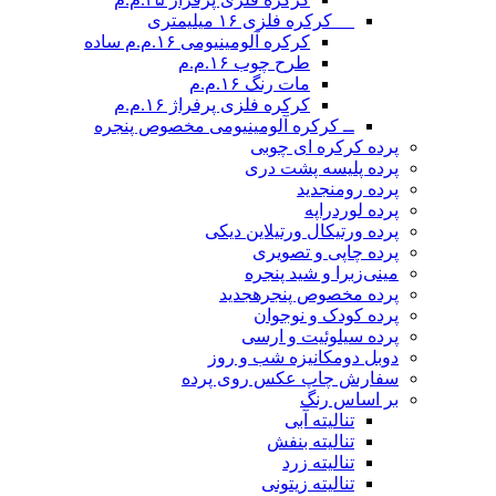
__ کرکره فلزی ۱۶ میلیمتری
کرکره آلومینیومی ۱۶.م.م ساده
طرح چوب ۱۶.م.م
مات رنگ ۱۶.م.م
کرکره فلزی پرفراژ ۱۶.م.م
ــ کرکره آلومینیومی مخصوص پنجره
پرده کرکره ای چوبی
پرده پلیسه پشت دری
پرده رومن
جدید
پرده لوردراپه
پرده ورتیکال ورتیلاین دیکی
پرده چاپی و تصویری
مینی‌زبرا و شید پنجره
پرده مخصوص پنجره
جدید
پرده کودک و نوجوان
پرده سیلوئیت و ارسی
دوبل دومکانیزه شب و روز
سفارش چاپ عکس روی پرده
بر اساس رنگ
تنالیته آبی
تنالیته بنفش
تنالیته زرد
تنالیته زیتونی