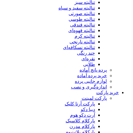
تنالیته سبز
تنالیته سفید و سیاه
تنالیته صورتی
تنالیته طوسی
تنالیته فندقی
تنالیته قهوه‌ای
تنالیته کرم
تنالیته نارنجی
تنالیته نسکافه‌ای
چند رنگی
نقره‌ای
طلایی
پرده پانچ آماده
خرید پرده آماده
لوازم جانبی پرده
اندازه‌گیری و نصب
خرید پارکت
پارکت لمینت
پارکت آرتا کلیک
دیبا دکو
آرت دکو هوم
پارکلام کلاسیک
پارکلام مدرن
پارکلام پلاتینیوم