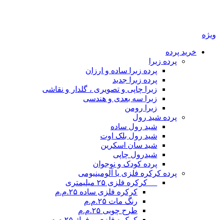
ویژه
خرید پرده
پرده زبرا
پرده زبرا ساده و ارزان
پرده زبرا جدید
زبرا چاپی و تصویری ، گلدار و نقاشی
زبرا سه بعدی و هندسی
زبرا رومن
پرده شید رول
شید رول ساده
شید رول بلک اوت
شید سان اسکرین
شیدرول چاپی
پرده کودک و نوجوان
پرده کرکره فلزی یا آلومینیومی
__ کرکره فلزی ۲۵ میلیمتری
کرکره فلزی ساده ۲۵.م.م
رنگ مات ۲۵.م.م
طرح چوبی ۲۵.م.م
کرکره فلزی پرفراژ ۲۵.م.م