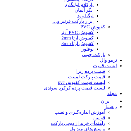
پارکلام آوانگارد
ایگر آلمان
لیگنا وود
ابزار پارکت قرنیز و…
کفپوش PVC
کفپوش PVC آرتا
کفپوش آرتا 2mm
کفپوش آرتا 3mm
بوفلور
پارکت چوبی
ترمو وال
لیست قمیت
قیمت پرده زبرا
قیمت پارکت لمینت
لیست قیمت کفپوش pvc
لیست قیمت پرده کرکره سوئدی
مجله
ایران
راهنما
آموزش اندازه‌گیری و نصب
قوانین
راهنمای خرید از دیجی پارکت
پرسش‌های متداول