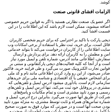
وشد.
لزامات افشای قانونی صنعت
گر عضو یک صنعت نظارتی هستید یا اگر به قوانین حریم خصوصی
ضافه میشوید، ممکن است لازم باشد که این اطلاعات را در این
سمت افشا کنید.
یجی پارکت با تاکید بر احترامی که برای حریم شخصی کاربران
ائل است، برای خرید، ثبت نظر یا استفاده از برخی امکانات وب
ایت اطلاعاتی را از کاربران درخواست می‌کند تا بتواند خدماتی
من و مطمئن را به کاربران ارائه دهد. برای پردازش و ارسال
فارش، اطلاعاتی مانند آدرس، شماره تلفن و ایمیل مورد نیاز
ست و از آنجا که کلیه فعالیت‌های دیجی پارکتقانونی و مبتنی بر
وانین تجارت الکترونیک صورت می‌گیرد و طی فرایند خرید، فاکتور
ادر می‌شود، از این رو وارد کردن اطلاعاتی مانند نام و کد ملی
رای اشخاص حقیقی یا کد اقتصادی و شناسه ملی برای خریدهای
ازمانی لازم است. یادآوری میشود آدرس ایمیل و تلفن‌هایی که
شتری در پروفایل خود ثبت می‌کند، تنها آدرس ایمیل و تلفن‌های
سمی و مورد تایید مشتری است و تمام مکاتبات و پاسخ‌های
رکت از طریق آنها صورت می‌گیرد. بنابراین درج آدرس، ایمیل و
ماره تماس‌های همراه و ثابت توسط مشتری، به منزله مورد تایید
ودن صحت آنها است و در صورتی که موارد فوق به صورت صحیح
ا کامل درج نشده باشد، دیجی پارکت جهت اطمینان از صحت و