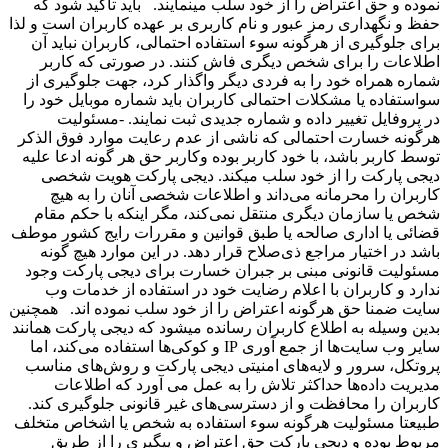
موده و حق اعتراض را از خود سلب مینمایند. باید تاکید شود که
فظ و نگهداری رمز عبور و نام کاربری بر عهده کاربران است و لذا
رای جلوگیری از هرگونه سوء استفاده احتمالی، کاربران نباید آن
طلاعات را برای شخص دیگری فاش کنند. در صورتی که کاربر
ماره همراه خود را به فردی دیگر واگذار کرد، جهت جلوگیری از
واستفاده یا مشکلات احتمالی کاربران باید شماره موبایل خود را
ر پروفایل تغییر داده و شماره جدیدی ثبت نمایند. -مسئولیت
رگونه خسارت احتمالی که ناشی از عدم رعایت موارد فوق الذکر
وسط کاربر باشد، با خود کاربر بوده وکاربر حق هر گونه ادعا علیه
یجی پارکت را از خود سلب میکند. دیجی پارکت هویت شخصی
اربران را محرمانه می‌داند و اطلاعات شخصی آنان را به هیچ
خص یا سازمان دیگری منتقل نمی‌کند، مگر اینکه با حکم مقام
ضائی یا اداری صالحه یا طبق قوانین و مقررات رایج کشور موطف
اشد در اختیار مراجع ذی‌صلاح قرار دهد. در این موارد هیچ گونه
سئولیت قانونی مبنی بر جبران خسارت برای دیجی پارکت وجود
دارد و کاربران با اعلام رضایت خود در استفاده از خدمات وب
ایت ضمنا حق هرگونه اعتراض را از خود سلب نموده اند. همچنین
دین وسیله به اطلاع کاربران رسانده میشود که دیجی پارکت همانند
سایر وب سایت‌ها از جمع آوری IP و کوکی‌ها استفاده می‌کند، اما
روتکل، سرور و لایه‌های امنیتی دیجی پارکت و روش‌های مناسب
دیریت داده‌ها حداکثر تلاش را به عمل می آورد که اطلاعات
اربران را محافظت و از دسترسی‌های غیر قانونی جلوگیری کند.
بیعتا مسئولیت هرگونه سوء استفاده به شخص یا اشخاص متخلف
ربوط بوده و دیجی پارکت حق اعتراض و پیگیری را از طریق