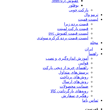
کفپوش آرتا 3mm
بوفلور
پارکت چوبی
ترمو وال
لیست قمیت
قیمت پرده زبرا
قیمت پارکت لمینت
لیست قیمت کفپوش pvc
لیست قیمت پرده کرکره سوئدی
مجله
ایران
راهنما
آموزش اندازه‌گیری و نصب
قوانین
راهنمای خرید از دیجی پارکت
پرسش‌های متداول
روش‌های پرداخت
روش‌های ارسال
ضمانت محصولات
رویه‌های بازگرداندن کالا
رهگیری سفارش
تماس باما
فهرست