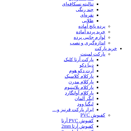
تنالیته نسکافه‌ای
چند رنگی
نقره‌ای
طلایی
پرده پانچ آماده
خرید پرده آماده
لوازم جانبی پرده
اندازه‌گیری و نصب
خرید پارکت
پارکت لمینت
پارکت آرتا کلیک
دیبا دکو
آرت دکو هوم
پارکلام کلاسیک
پارکلام مدرن
پارکلام پلاتینیوم
پارکلام آوانگارد
ایگر آلمان
لیگنا وود
ابزار پارکت قرنیز و…
کفپوش PVC
کفپوش PVC آرتا
کفپوش آرتا 2mm