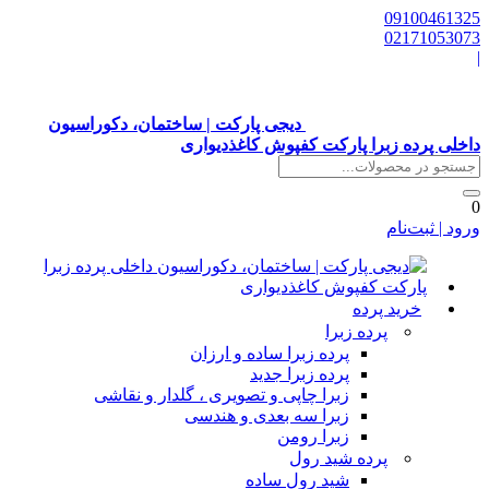
0910046132
0217105307
دیجی پارکت | ساختمان، دکوراسیون
اخلی پرده زبرا پارکت کفپوش کاغذدیواری
رود | ثبت‌نام
خرید پرده
پرده زبرا
پرده زبرا ساده و ارزان
پرده زبرا جدید
زبرا چاپی و تصویری ، گلدار و نقاشی
زبرا سه بعدی و هندسی
زبرا رومن
پرده شید رول
شید رول ساده