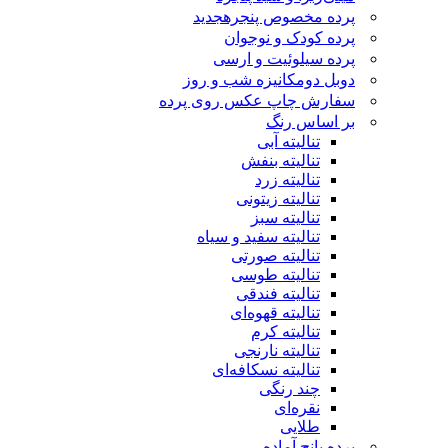
پرده مخصوص پنجره
جدید
پرده کودک و نوجوان
پرده سیلوئیت و ارسی
دوبل دومکانیزه شب و روز
سفارش چاپ عکس روی پرده
بر اساس رنگ
تنالیته آبی
تنالیته بنفش
تنالیته زرد
تنالیته زیتونی
تنالیته سبز
تنالیته سفید و سیاه
تنالیته صورتی
تنالیته طوسی
تنالیته فندقی
تنالیته قهوه‌ای
تنالیته کرم
تنالیته نارنجی
تنالیته نسکافه‌ای
چند رنگی
نقره‌ای
طلایی
پرده پانچ آماده