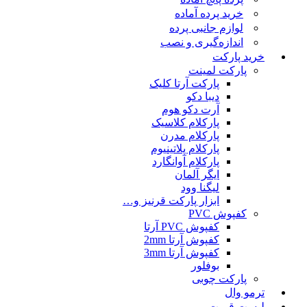
خرید پرده آماده
لوازم جانبی پرده
اندازه‌گیری و نصب
خرید پارکت
پارکت لمینت
پارکت آرتا کلیک
دیبا دکو
آرت دکو هوم
پارکلام کلاسیک
پارکلام مدرن
پارکلام پلاتینیوم
پارکلام آوانگارد
ایگر آلمان
لیگنا وود
ابزار پارکت قرنیز و…
کفپوش PVC
کفپوش PVC آرتا
کفپوش آرتا 2mm
کفپوش آرتا 3mm
بوفلور
پارکت چوبی
ترمو وال
لیست قمیت