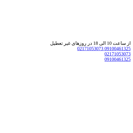
 ساعت 10 الی 18 در روزهای غیر تعطیل
02171053073
0910046132
0217105307
0910046132