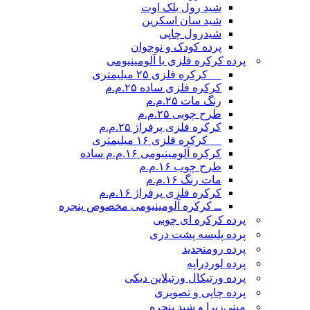
شید رول بلک اوت
شید سان اسکرین
شیدرول چاپی
پرده کودک و نوجوان
پرده کرکره فلزی یا آلومینیومی
__ کرکره فلزی ۲۵ میلیمتری
کرکره فلزی ساده ۲۵.م.م
رنگ مات ۲۵.م.م
طرح چوبی ۲۵.م.م
کرکره فلزی پرفراژ ۲۵.م.م
__ کرکره فلزی ۱۶ میلیمتری
کرکره آلومینیومی ۱۶.م.م ساده
طرح چوب ۱۶.م.م
مات رنگ ۱۶.م.م
کرکره فلزی پرفراژ ۱۶.م.م
ــ کرکره آلومینیومی مخصوص پنجره
پرده کرکره ای چوبی
پرده پلیسه پشت دری
پرده رومن
جدید
پرده لوردراپه
پرده ورتیکال ورتیلاین دیکی
پرده چاپی و تصویری
مینی‌زبرا و شید پنجره