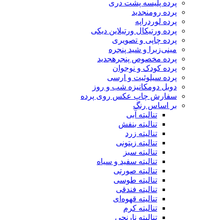
پرده پلیسه پشت دری
پرده رومن
جدید
پرده لوردراپه
پرده ورتیکال ورتیلاین دیکی
پرده چاپی و تصویری
مینی‌زبرا و شید پنجره
پرده مخصوص پنجره
جدید
پرده کودک و نوجوان
پرده سیلوئیت و ارسی
دوبل دومکانیزه شب و روز
سفارش چاپ عکس روی پرده
بر اساس رنگ
تنالیته آبی
تنالیته بنفش
تنالیته زرد
تنالیته زیتونی
تنالیته سبز
تنالیته سفید و سیاه
تنالیته صورتی
تنالیته طوسی
تنالیته فندقی
تنالیته قهوه‌ای
تنالیته کرم
تنالیته نارنجی