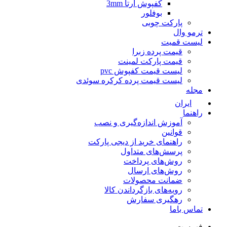
کفپوش آرتا 3mm
بوفلور
پارکت چوبی
ترمو وال
لیست قمیت
قیمت پرده زبرا
قیمت پارکت لمینت
لیست قیمت کفپوش pvc
لیست قیمت پرده کرکره سوئدی
مجله
ایران
راهنما
آموزش اندازه‌گیری و نصب
قوانین
راهنمای خرید از دیجی پارکت
پرسش‌های متداول
روش‌های پرداخت
روش‌های ارسال
ضمانت محصولات
رویه‌های بازگرداندن کالا
رهگیری سفارش
تماس باما
فهرست