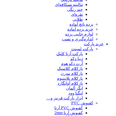
تنالیته نسکافه‌ای
چند رنگی
نقره‌ای
طلایی
پرده پانچ آماده
خرید پرده آماده
لوازم جانبی پرده
اندازه‌گیری و نصب
خرید پارکت
پارکت لمینت
پارکت آرتا کلیک
دیبا دکو
آرت دکو هوم
پارکلام کلاسیک
پارکلام مدرن
پارکلام پلاتینیوم
پارکلام آوانگارد
ایگر آلمان
لیگنا وود
ابزار پارکت قرنیز و…
کفپوش PVC
کفپوش PVC آرتا
کفپوش آرتا 2mm