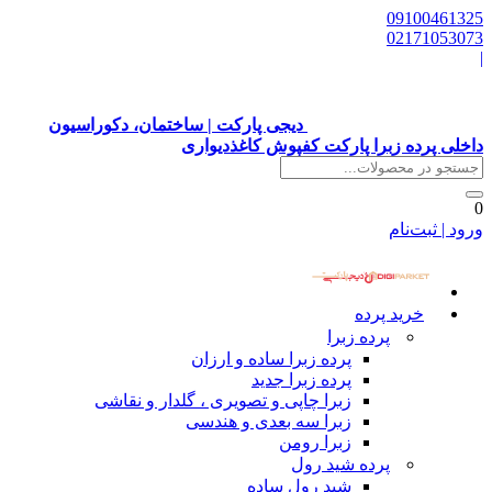
09100461325
02171053073
|
دیجی پارکت | ساختمان، دکوراسیون
داخلی پرده زبرا پارکت کفپوش کاغذدیواری
0
ورود | ثبت‌نام
خرید پرده
پرده زبرا
پرده زبرا ساده و ارزان
پرده زبرا جدید
زبرا چاپی و تصویری ، گلدار و نقاشی
زبرا سه بعدی و هندسی
زبرا رومن
پرده شید رول
شید رول ساده