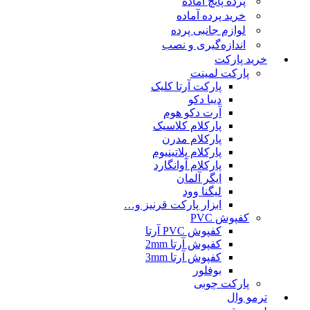
پرده پانچ آماده
خرید پرده آماده
لوازم جانبی پرده
اندازه‌گیری و نصب
خرید پارکت
پارکت لمینت
پارکت آرتا کلیک
دیبا دکو
آرت دکو هوم
پارکلام کلاسیک
پارکلام مدرن
پارکلام پلاتینیوم
پارکلام آوانگارد
ایگر آلمان
لیگنا وود
ابزار پارکت قرنیز و…
کفپوش PVC
کفپوش PVC آرتا
کفپوش آرتا 2mm
کفپوش آرتا 3mm
بوفلور
پارکت چوبی
ترمو وال