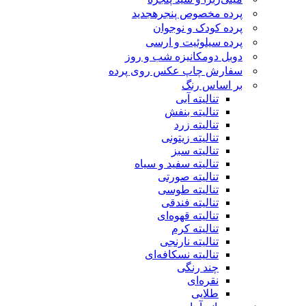
پرده مخصوص پنجره
جدید
پرده کودک و نوجوان
پرده سیلوئیت و ارسی
دوبل دومکانیزه شب و روز
سفارش چاپ عکس روی پرده
بر اساس رنگ
تنالیته آبی
تنالیته بنفش
تنالیته زرد
تنالیته زیتونی
تنالیته سبز
تنالیته سفید و سیاه
تنالیته صورتی
تنالیته طوسی
تنالیته فندقی
تنالیته قهوه‌ای
تنالیته کرم
تنالیته نارنجی
تنالیته نسکافه‌ای
چند رنگی
نقره‌ای
طلایی