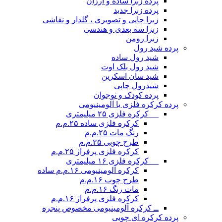
پرده زبرا ساده و ارزان
پرده زبرا جدید
زبرا چاپی و تصویری ، گلدار و نقاشی
زبرا سه بعدی و هندسی
زبرا رومن
پرده شید رول
شید رول ساده
شید رول بلک اوت
شید سان اسکرین
شیدرول چاپی
پرده کودک و نوجوان
پرده کرکره فلزی یا آلومینیومی
__ کرکره فلزی ۲۵ میلیمتری
کرکره فلزی ساده ۲۵.م.م
رنگ مات ۲۵.م.م
طرح چوبی ۲۵.م.م
کرکره فلزی پرفراژ ۲۵.م.م
__ کرکره فلزی ۱۶ میلیمتری
کرکره آلومینیومی ۱۶.م.م ساده
طرح چوب ۱۶.م.م
مات رنگ ۱۶.م.م
کرکره فلزی پرفراژ ۱۶.م.م
ــ کرکره آلومینیومی مخصوص پنجره
پرده کرکره ای چوبی