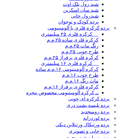
شید رول بلک اوت
شید سان اسکرین
شیدرول چاپی
پرده کودک و نوجوان
پرده کرکره فلزی یا آلومینیومی
__ کرکره فلزی ۲۵ میلیمتری
کرکره فلزی ساده ۲۵.م.م
رنگ مات ۲۵.م.م
طرح چوبی ۲۵.م.م
کرکره فلزی پرفراژ ۲۵.م.م
__ کرکره فلزی ۱۶ میلیمتری
کرکره آلومینیومی ۱۶.م.م ساده
طرح چوب ۱۶.م.م
مات رنگ ۱۶.م.م
کرکره فلزی پرفراژ ۱۶.م.م
ــ کرکره آلومینیومی مخصوص پنجره
پرده کرکره ای چوبی
پرده پلیسه پشت دری
پرده رومن
جدید
پرده لوردراپه
پرده ورتیکال ورتیلاین دیکی
پرده چاپی و تصویری
مینی‌زبرا و شید پنجره