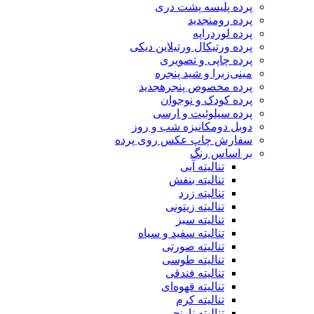
پرده پلیسه پشت دری
پرده رومن
جدید
پرده لوردراپه
پرده ورتیکال ورتیلاین دیکی
پرده چاپی و تصویری
مینی‌زبرا و شید پنجره
پرده مخصوص پنجره
جدید
پرده کودک و نوجوان
پرده سیلوئیت و ارسی
دوبل دومکانیزه شب و روز
سفارش چاپ عکس روی پرده
بر اساس رنگ
تنالیته آبی
تنالیته بنفش
تنالیته زرد
تنالیته زیتونی
تنالیته سبز
تنالیته سفید و سیاه
تنالیته صورتی
تنالیته طوسی
تنالیته فندقی
تنالیته قهوه‌ای
تنالیته کرم
تنالیته نارنجی