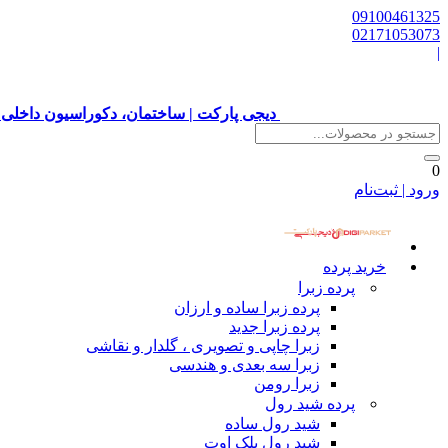
09100461325
02171053073
|
دیجی پارکت | ساختمان، دکوراسیون داخلی 
0
ورود | ثبت‌نام
خرید پرده
پرده زبرا
پرده زبرا ساده و ارزان
پرده زبرا جدید
زبرا چاپی و تصویری ، گلدار و نقاشی
زبرا سه بعدی و هندسی
زبرا رومن
پرده شید رول
شید رول ساده
شید رول بلک اوت