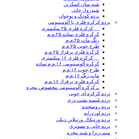
شید سان اسکرین
شیدرول چاپی
پرده کودک و نوجوان
پرده کرکره فلزی یا آلومینیومی
__ کرکره فلزی ۲۵ میلیمتری
کرکره فلزی ساده ۲۵.م.م
رنگ مات ۲۵.م.م
طرح چوبی ۲۵.م.م
کرکره فلزی پرفراژ ۲۵.م.م
__ کرکره فلزی ۱۶ میلیمتری
کرکره آلومینیومی ۱۶.م.م ساده
طرح چوب ۱۶.م.م
مات رنگ ۱۶.م.م
کرکره فلزی پرفراژ ۱۶.م.م
ــ کرکره آلومینیومی مخصوص پنجره
پرده کرکره ای چوبی
پرده پلیسه پشت دری
پرده رومن
جدید
پرده لوردراپه
پرده ورتیکال ورتیلاین دیکی
پرده چاپی و تصویری
مینی‌زبرا و شید پنجره