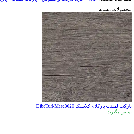
محصولات مشابه
پارکت لمینت پارکلام کلاسیک DibaTurkMese3020
تماس بگیرید