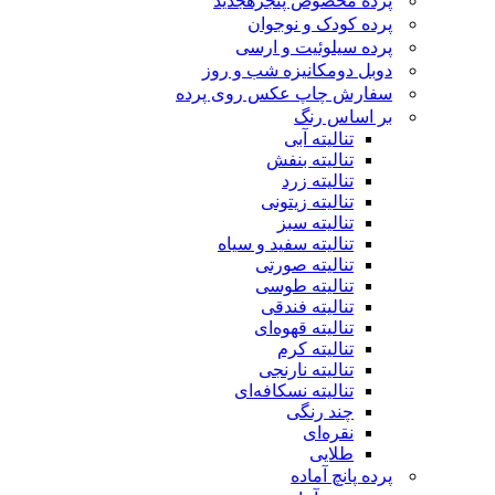
پرده مخصوص پنجره
جدید
پرده کودک و نوجوان
پرده سیلوئیت و ارسی
دوبل دومکانیزه شب و روز
سفارش چاپ عکس روی پرده
بر اساس رنگ
تنالیته آبی
تنالیته بنفش
تنالیته زرد
تنالیته زیتونی
تنالیته سبز
تنالیته سفید و سیاه
تنالیته صورتی
تنالیته طوسی
تنالیته فندقی
تنالیته قهوه‌ای
تنالیته کرم
تنالیته نارنجی
تنالیته نسکافه‌ای
چند رنگی
نقره‌ای
طلایی
پرده پانچ آماده