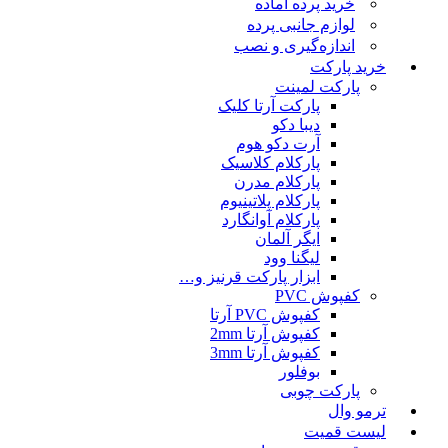
خرید پرده آماده
لوازم جانبی پرده
اندازه‌گیری و نصب
خرید پارکت
پارکت لمینت
پارکت آرتا کلیک
دیبا دکو
آرت دکو هوم
پارکلام کلاسیک
پارکلام مدرن
پارکلام پلاتینیوم
پارکلام آوانگارد
ایگر آلمان
لیگنا وود
ابزار پارکت قرنیز و…
کفپوش PVC
کفپوش PVC آرتا
کفپوش آرتا 2mm
کفپوش آرتا 3mm
بوفلور
پارکت چوبی
ترمو وال
لیست قمیت