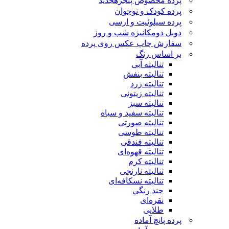
پرده مخصوص پنجره
جدید
پرده کودک و نوجوان
پرده سیلوئیت و ارسی
دوبل دومکانیزه شب و روز
سفارش چاپ عکس روی پرده
بر اساس رنگ
تنالیته آبی
تنالیته بنفش
تنالیته زرد
تنالیته زیتونی
تنالیته سبز
تنالیته سفید و سیاه
تنالیته صورتی
تنالیته طوسی
تنالیته فندقی
تنالیته قهوه‌ای
تنالیته کرم
تنالیته نارنجی
تنالیته نسکافه‌ای
چند رنگی
نقره‌ای
طلایی
پرده پانچ آماده