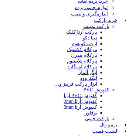
خرید پرده آماده
لوازم جانبی پرده
اندازه‌گیری و نصب
خرید پارکت
پارکت لمینت
پارکت آرتا کلیک
دیبا دکو
آرت دکو هوم
پارکلام کلاسیک
پارکلام مدرن
پارکلام پلاتینیوم
پارکلام آوانگارد
ایگر آلمان
لیگنا وود
ابزار پارکت قرنیز و…
کفپوش PVC
کفپوش PVC آرتا
کفپوش آرتا 2mm
کفپوش آرتا 3mm
بوفلور
پارکت چوبی
ترمو وال
لیست قمیت