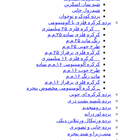
شید سان اسکرین
شیدرول چاپی
پرده کودک و نوجوان
پرده کرکره فلزی یا آلومینیومی
__ کرکره فلزی ۲۵ میلیمتری
کرکره فلزی ساده ۲۵.م.م
رنگ مات ۲۵.م.م
طرح چوبی ۲۵.م.م
کرکره فلزی پرفراژ ۲۵.م.م
__ کرکره فلزی ۱۶ میلیمتری
کرکره آلومینیومی ۱۶.م.م ساده
طرح چوب ۱۶.م.م
مات رنگ ۱۶.م.م
کرکره فلزی پرفراژ ۱۶.م.م
ــ کرکره آلومینیومی مخصوص پنجره
پرده کرکره ای چوبی
پرده پلیسه پشت دری
پرده رومن
جدید
پرده لوردراپه
پرده ورتیکال ورتیلاین دیکی
پرده چاپی و تصویری
مینی‌زبرا و شید پنجره