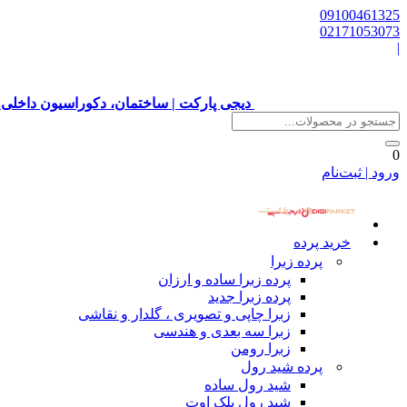
09100461325
02171053073
|
دیجی پارکت | ساختمان، دکوراسیون داخلی 
0
ورود | ثبت‌نام
خرید پرده
پرده زبرا
پرده زبرا ساده و ارزان
پرده زبرا جدید
زبرا چاپی و تصویری ، گلدار و نقاشی
زبرا سه بعدی و هندسی
زبرا رومن
پرده شید رول
شید رول ساده
شید رول بلک اوت