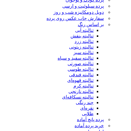
پرده سیلوئیت و ارسی
دوبل دومکانیزه شب و روز
سفارش چاپ عکس روی پرده
بر اساس رنگ
تنالیته آبی
تنالیته بنفش
تنالیته زرد
تنالیته زیتونی
تنالیته سبز
تنالیته سفید و سیاه
تنالیته صورتی
تنالیته طوسی
تنالیته فندقی
تنالیته قهوه‌ای
تنالیته کرم
تنالیته نارنجی
تنالیته نسکافه‌ای
چند رنگی
نقره‌ای
طلایی
پرده پانچ آماده
خرید پرده آماده