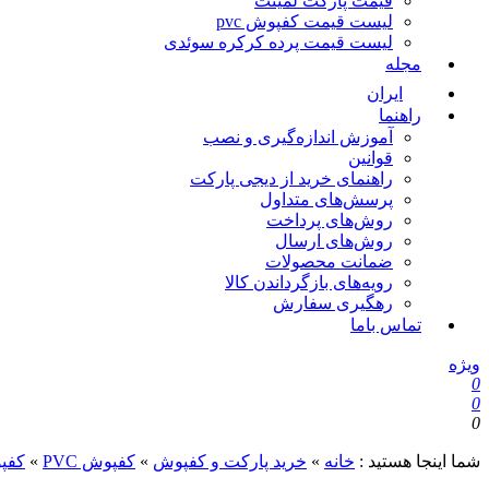
قیمت پارکت لمینت
لیست قیمت کفپوش pvc
لیست قیمت پرده کرکره سوئدی
مجله
ایران
راهنما
آموزش اندازه‌گیری و نصب
قوانین
راهنمای خرید از دیجی پارکت
پرسش‌های متداول
روش‌های پرداخت
روش‌های ارسال
ضمانت محصولات
رویه‌های بازگرداندن کالا
رهگیری سفارش
تماس باما
ویژه
0
0
0
شما اینجا هستید :
خانه
»
خرید پارکت و کفپوش
»
کفپوش PVC
»
کفپوش C