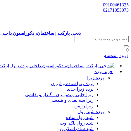
09100461325
02171053073
|
دیجی پارکت | ساختمان، دکوراسیون داخلی 
0
ورود | ثبت‌نام
خرید پرده
پرده زبرا
پرده زبرا ساده و ارزان
پرده زبرا جدید
زبرا چاپی و تصویری ، گلدار و نقاشی
زبرا سه بعدی و هندسی
زبرا رومن
پرده شید رول
شید رول ساده
شید رول بلک اوت
شید سان اسکرین