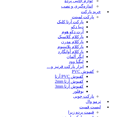
لوازم جانبی پرده
اندازه‌گیری و نصب
خرید پارکت
پارکت لمینت
پارکت آرتا کلیک
دیبا دکو
آرت دکو هوم
پارکلام کلاسیک
پارکلام مدرن
پارکلام پلاتینیوم
پارکلام آوانگارد
ایگر آلمان
لیگنا وود
ابزار پارکت قرنیز و…
کفپوش PVC
کفپوش PVC آرتا
کفپوش آرتا 2mm
کفپوش آرتا 3mm
بوفلور
پارکت چوبی
ترمو وال
لیست قمیت
قیمت پرده زبرا