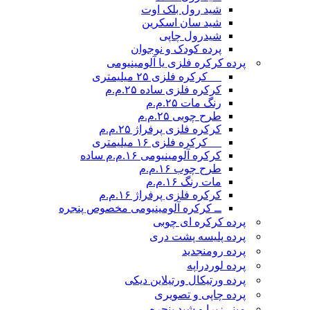
شید رول بلک اوت
شید سان اسکرین
شیدرول چاپی
پرده کودک و نوجوان
پرده کرکره فلزی یا آلومینیومی
__ کرکره فلزی ۲۵ میلیمتری
کرکره فلزی ساده ۲۵.م.م
رنگ مات ۲۵.م.م
طرح چوبی ۲۵.م.م
کرکره فلزی پرفراژ ۲۵.م.م
__ کرکره فلزی ۱۶ میلیمتری
کرکره آلومینیومی ۱۶.م.م ساده
طرح چوب ۱۶.م.م
مات رنگ ۱۶.م.م
کرکره فلزی پرفراژ ۱۶.م.م
ــ کرکره آلومینیومی مخصوص پنجره
پرده کرکره ای چوبی
پرده پلیسه پشت دری
پرده رومن
جدید
پرده لوردراپه
پرده ورتیکال ورتیلاین دیکی
پرده چاپی و تصویری
مینی‌زبرا و شید پنجره