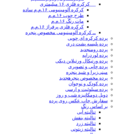
__ کرکره فلزی ۱۶ میلیمتری
کرکره آلومینیومی ۱۶.م.م ساده
طرح چوب ۱۶.م.م
مات رنگ ۱۶.م.م
کرکره فلزی پرفراژ ۱۶.م.م
ــ کرکره آلومینیومی مخصوص پنجره
پرده کرکره ای چوبی
پرده پلیسه پشت دری
پرده رومن
جدید
پرده لوردراپه
پرده ورتیکال ورتیلاین دیکی
پرده چاپی و تصویری
مینی‌زبرا و شید پنجره
پرده مخصوص پنجره
جدید
پرده کودک و نوجوان
پرده سیلوئیت و ارسی
دوبل دومکانیزه شب و روز
سفارش چاپ عکس روی پرده
بر اساس رنگ
تنالیته آبی
تنالیته بنفش
تنالیته زرد
تنالیته زیتونی