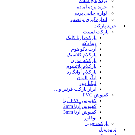
پرده پانچ آماده
خرید پرده آماده
لوازم جانبی پرده
اندازه‌گیری و نصب
خرید پارکت
پارکت لمینت
پارکت آرتا کلیک
دیبا دکو
آرت دکو هوم
پارکلام کلاسیک
پارکلام مدرن
پارکلام پلاتینیوم
پارکلام آوانگارد
ایگر آلمان
لیگنا وود
ابزار پارکت قرنیز و…
کفپوش PVC
کفپوش PVC آرتا
کفپوش آرتا 2mm
کفپوش آرتا 3mm
بوفلور
پارکت چوبی
ترمو وال