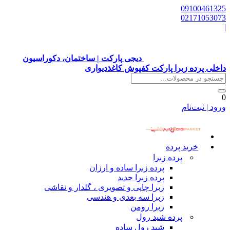
09100461325
02171053073
|
دیجی پارکت | ساختمان، دکوراسیون
داخلی پرده زبرا پارکت کفپوش کاغذدیواری
0
ورود | ثبت‌نام
خرید پرده
پرده زبرا
پرده زبرا ساده و ارزان
پرده زبرا جدید
زبرا چاپی و تصویری ، گلدار و نقاشی
زبرا سه بعدی و هندسی
زبرا رومن
پرده شید رول
شید رول ساده