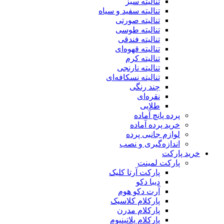
تنالیته سبز
تنالیته سفید و سیاه
تنالیته صورتی
تنالیته طوسی
تنالیته فندقی
تنالیته قهوه‌ای
تنالیته کرم
تنالیته نارنجی
تنالیته نسکافه‌ای
چند رنگی
نقره‌ای
طلایی
پرده پانچ آماده
خرید پرده آماده
لوازم جانبی پرده
اندازه‌گیری و نصب
خرید پارکت
پارکت لمینت
پارکت آرتا کلیک
دیبا دکو
آرت دکو هوم
پارکلام کلاسیک
پارکلام مدرن
پارکلام پلاتینیوم