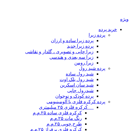
ویژه
خرید پرده
پرده زبرا
پرده زبرا ساده و ارزان
پرده زبرا جدید
زبرا چاپی و تصویری ، گلدار و نقاشی
زبرا سه بعدی و هندسی
زبرا رومن
پرده شید رول
شید رول ساده
شید رول بلک اوت
شید سان اسکرین
شیدرول چاپی
پرده کودک و نوجوان
پرده کرکره فلزی یا آلومینیومی
__ کرکره فلزی ۲۵ میلیمتری
کرکره فلزی ساده ۲۵.م.م
رنگ مات ۲۵.م.م
طرح چوبی ۲۵.م.م
کرکره فلزی پرفراژ ۲۵.م.م