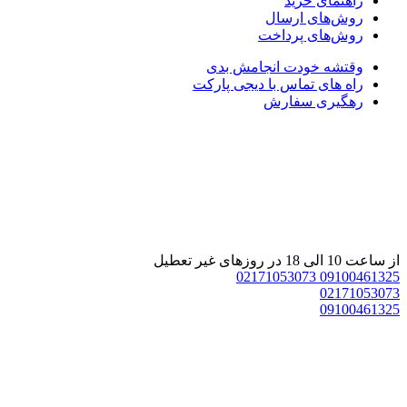
راهنمای خرید
روش‌های ارسال
روش‌های پرداخت
وقتشه خودت انجامش بدی
راه های تماس با دیجی پارکت
رهگیری سفارش
از ساعت 10 الی 18 در روزهای غیر تعطیل
02171053073
09100461325
02171053073
09100461325