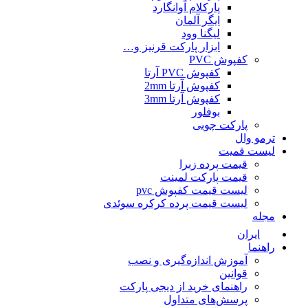
پارکلام آوانگارد
ایگر آلمان
لیگنا وود
ابزار پارکت قرنیز و…
کفپوش PVC
کفپوش PVC آرتا
کفپوش آرتا 2mm
کفپوش آرتا 3mm
بوفلور
پارکت چوبی
ترمو وال
لیست قمیت
قیمت پرده زبرا
قیمت پارکت لمینت
لیست قیمت کفپوش pvc
لیست قیمت پرده کرکره سوئدی
مجله
ایران
راهنما
آموزش اندازه‌گیری و نصب
قوانین
راهنمای خرید از دیجی پارکت
پرسش‌های متداول