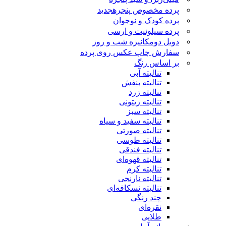
پرده مخصوص پنجره
جدید
پرده کودک و نوجوان
پرده سیلوئیت و ارسی
دوبل دومکانیزه شب و روز
سفارش چاپ عکس روی پرده
بر اساس رنگ
تنالیته آبی
تنالیته بنفش
تنالیته زرد
تنالیته زیتونی
تنالیته سبز
تنالیته سفید و سیاه
تنالیته صورتی
تنالیته طوسی
تنالیته فندقی
تنالیته قهوه‌ای
تنالیته کرم
تنالیته نارنجی
تنالیته نسکافه‌ای
چند رنگی
نقره‌ای
طلایی