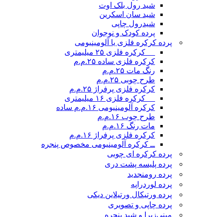
شید رول بلک اوت
شید سان اسکرین
شیدرول چاپی
پرده کودک و نوجوان
پرده کرکره فلزی یا آلومینیومی
__ کرکره فلزی ۲۵ میلیمتری
کرکره فلزی ساده ۲۵.م.م
رنگ مات ۲۵.م.م
طرح چوبی ۲۵.م.م
کرکره فلزی پرفراژ ۲۵.م.م
__ کرکره فلزی ۱۶ میلیمتری
کرکره آلومینیومی ۱۶.م.م ساده
طرح چوب ۱۶.م.م
مات رنگ ۱۶.م.م
کرکره فلزی پرفراژ ۱۶.م.م
ــ کرکره آلومینیومی مخصوص پنجره
پرده کرکره ای چوبی
پرده پلیسه پشت دری
پرده رومن
جدید
پرده لوردراپه
پرده ورتیکال ورتیلاین دیکی
پرده چاپی و تصویری
مینی‌زبرا و شید پنجره