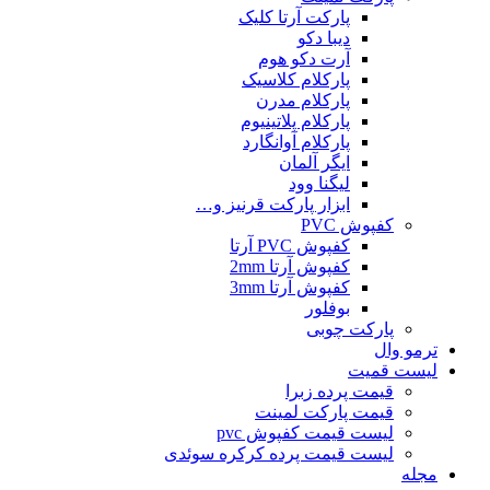
پارکت آرتا کلیک
دیبا دکو
آرت دکو هوم
پارکلام کلاسیک
پارکلام مدرن
پارکلام پلاتینیوم
پارکلام آوانگارد
ایگر آلمان
لیگنا وود
ابزار پارکت قرنیز و…
کفپوش PVC
کفپوش PVC آرتا
کفپوش آرتا 2mm
کفپوش آرتا 3mm
بوفلور
پارکت چوبی
ترمو وال
لیست قمیت
قیمت پرده زبرا
قیمت پارکت لمینت
لیست قیمت کفپوش pvc
لیست قیمت پرده کرکره سوئدی
مجله