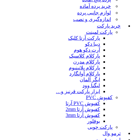
خرید پرده آماده
لوازم جانبی پرده
اندازه‌گیری و نصب
خرید پارکت
پارکت لمینت
پارکت آرتا کلیک
دیبا دکو
آرت دکو هوم
پارکلام کلاسیک
پارکلام مدرن
پارکلام پلاتینیوم
پارکلام آوانگارد
ایگر آلمان
لیگنا وود
ابزار پارکت قرنیز و…
کفپوش PVC
کفپوش PVC آرتا
کفپوش آرتا 2mm
کفپوش آرتا 3mm
بوفلور
پارکت چوبی
ترمو وال
لیست قمیت