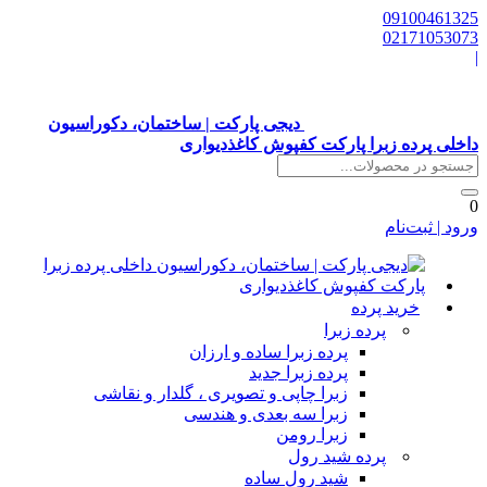
0910046132
0217105307
دیجی پارکت | ساختمان، دکوراسیون
اخلی پرده زبرا پارکت کفپوش کاغذدیواری
رود | ثبت‌نام
خرید پرده
پرده زبرا
پرده زبرا ساده و ارزان
پرده زبرا جدید
زبرا چاپی و تصویری ، گلدار و نقاشی
زبرا سه بعدی و هندسی
زبرا رومن
پرده شید رول
شید رول ساده