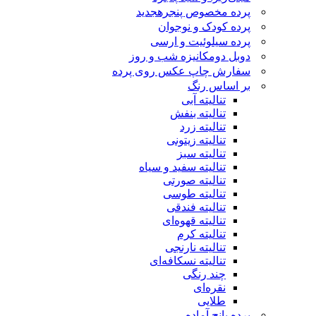
پرده مخصوص پنجره
جدید
پرده کودک و نوجوان
پرده سیلوئیت و ارسی
دوبل دومکانیزه شب و روز
سفارش چاپ عکس روی پرده
بر اساس رنگ
تنالیته آبی
تنالیته بنفش
تنالیته زرد
تنالیته زیتونی
تنالیته سبز
تنالیته سفید و سیاه
تنالیته صورتی
تنالیته طوسی
تنالیته فندقی
تنالیته قهوه‌ای
تنالیته کرم
تنالیته نارنجی
تنالیته نسکافه‌ای
چند رنگی
نقره‌ای
طلایی
پرده پانچ آماده