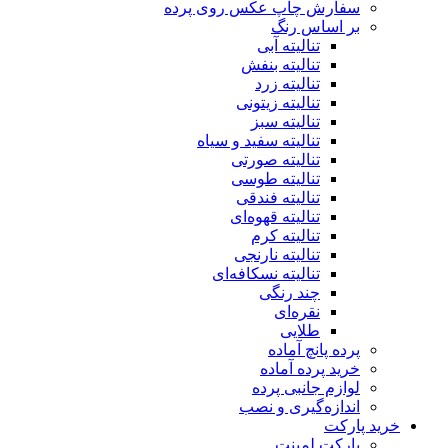
سفارش چاپ عکس روی پرده
بر اساس رنگ
تنالیته آبی
تنالیته بنفش
تنالیته زرد
تنالیته زیتونی
تنالیته سبز
تنالیته سفید و سیاه
تنالیته صورتی
تنالیته طوسی
تنالیته فندقی
تنالیته قهوه‌ای
تنالیته کرم
تنالیته نارنجی
تنالیته نسکافه‌ای
چند رنگی
نقره‌ای
طلایی
پرده پانچ آماده
خرید پرده آماده
لوازم جانبی پرده
اندازه‌گیری و نصب
خرید پارکت
پارکت لمینت