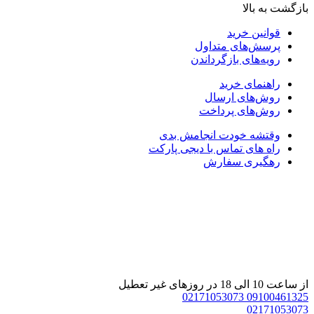
ازگشت به بالا
قوانین خرید
پرسش‌های متداول
رویه‌های بازگرداندن
راهنمای خرید
روش‌های ارسال
روش‌های پرداخت
وقتشه خودت انجامش بدی
راه های تماس با دیجی پارکت
رهگیری سفارش
 ساعت 10 الی 18 در روزهای غیر تعطیل
02171053073
0910046132
0217105307