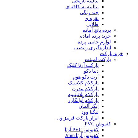
تنالیته نارنجی
تنالیته نسکافه‌ای
چند رنگی
نقره‌ای
طلایی
پرده پانچ آماده
خرید پرده آماده
لوازم جانبی پرده
اندازه‌گیری و نصب
خرید پارکت
پارکت لمینت
پارکت آرتا کلیک
دیبا دکو
آرت دکو هوم
پارکلام کلاسیک
پارکلام مدرن
پارکلام پلاتینیوم
پارکلام آوانگارد
ایگر آلمان
لیگنا وود
ابزار پارکت قرنیز و…
کفپوش PVC
کفپوش PVC آرتا
کفپوش آرتا 2mm