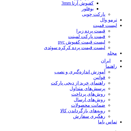
کفپوش آرتا 3mm
بوفلور
پارکت چوبی
ترمو وال
لیست قمیت
قیمت پرده زبرا
قیمت پارکت لمینت
لیست قیمت کفپوش pvc
لیست قیمت پرده کرکره سوئدی
مجله
ایران
راهنما
آموزش اندازه‌گیری و نصب
قوانین
راهنمای خرید از دیجی پارکت
پرسش‌های متداول
روش‌های پرداخت
روش‌های ارسال
ضمانت محصولات
رویه‌های بازگرداندن کالا
رهگیری سفارش
تماس باما