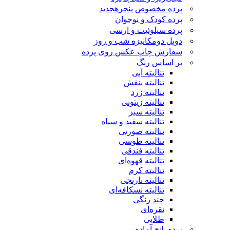
پرده مخصوص پنجره
جدید
پرده کودک و نوجوان
پرده سیلوئیت و ارسی
دوبل دومکانیزه شب و روز
سفارش چاپ عکس روی پرده
بر اساس رنگ
تنالیته آبی
تنالیته بنفش
تنالیته زرد
تنالیته زیتونی
تنالیته سبز
تنالیته سفید و سیاه
تنالیته صورتی
تنالیته طوسی
تنالیته فندقی
تنالیته قهوه‌ای
تنالیته کرم
تنالیته نارنجی
تنالیته نسکافه‌ای
چند رنگی
نقره‌ای
طلایی
پرده پانچ آماده