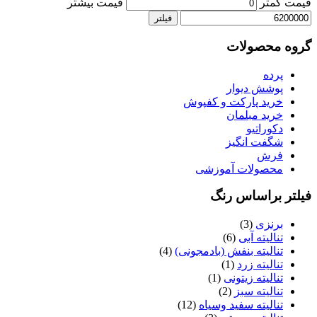
یمت کمتر
قیمت بیشتر
فیلتر
روه محصولات
پرده
پوشش دیوار
خرید پارکت و کفپوش
خرید مبلمان
دکوراتیو
شگفت انگیز
فرش
محصولات آموزشی
یلتر براساس رنگ
برنزی
(3)
تنالیته آبی
(6)
تنالیته بنفش (بادمجونی)
(4)
تنالیته زرد
(1)
تنالیته زیتونی
(1)
تنالیته سبز
(2)
تنالیته سفید وسیاه
(12)