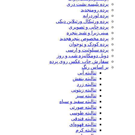
پرده پلیسه پشت دری
پرده رومن
جدید
پرده لوردراپه
پرده ورتیکال ورتیلاین دیکی
پرده چاپی و تصویری
مینی‌زبرا و شید پنجره
پرده مخصوص پنجره
جدید
پرده کودک و نوجوان
پرده سیلوئیت و ارسی
دوبل دومکانیزه شب و روز
سفارش چاپ عکس روی پرده
بر اساس رنگ
تنالیته آبی
تنالیته بنفش
تنالیته زرد
تنالیته زیتونی
تنالیته سبز
تنالیته سفید و سیاه
تنالیته صورتی
تنالیته طوسی
تنالیته فندقی
تنالیته قهوه‌ای
تنالیته کرم