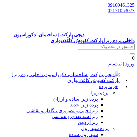
0910046132
0217105307
دیجی پارکت | ساختمان، دکوراسیون
اخلی پرده زبرا پارکت کفپوش کاغذدیواری
رود | ثبت‌نام
خرید پرده
پرده زبرا
پرده زبرا ساده و ارزان
پرده زبرا جدید
زبرا چاپی و تصویری ، گلدار و نقاشی
زبرا سه بعدی و هندسی
زبرا رومن
پرده شید رول
شید رول ساده