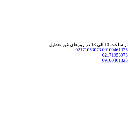
 ساعت 10 الی 18 در روزهای غیر تعطیل
02171053073
0910046132
0217105307
0910046132