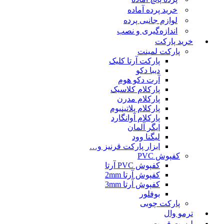
خرید پرده آماده
لوازم جانبی پرده
اندازه‌گیری و نصب
خرید پارکت
پارکت لمینت
پارکت آرتا کلیک
دیبا دکو
آرت دکو هوم
پارکلام کلاسیک
پارکلام مدرن
پارکلام پلاتینیوم
پارکلام آوانگارد
ایگر آلمان
لیگنا وود
ابزار پارکت قرنیز و…
کفپوش PVC
کفپوش PVC آرتا
کفپوش آرتا 2mm
کفپوش آرتا 3mm
بوفلور
پارکت چوبی
ترمو وال
لیست قمیت