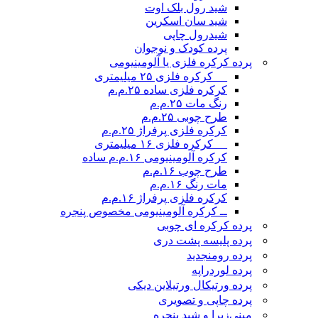
شید رول بلک اوت
شید سان اسکرین
شیدرول چاپی
پرده کودک و نوجوان
پرده کرکره فلزی یا آلومینیومی
__ کرکره فلزی ۲۵ میلیمتری
کرکره فلزی ساده ۲۵.م.م
رنگ مات ۲۵.م.م
طرح چوبی ۲۵.م.م
کرکره فلزی پرفراژ ۲۵.م.م
__ کرکره فلزی ۱۶ میلیمتری
کرکره آلومینیومی ۱۶.م.م ساده
طرح چوب ۱۶.م.م
مات رنگ ۱۶.م.م
کرکره فلزی پرفراژ ۱۶.م.م
ــ کرکره آلومینیومی مخصوص پنجره
پرده کرکره ای چوبی
پرده پلیسه پشت دری
پرده رومن
جدید
پرده لوردراپه
پرده ورتیکال ورتیلاین دیکی
پرده چاپی و تصویری
مینی‌زبرا و شید پنجره