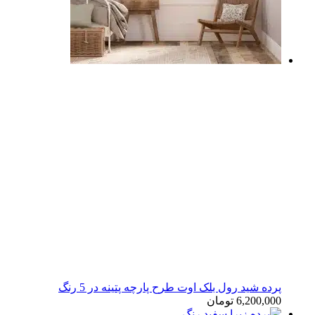
پرده شید رول بلک اوت طرح پارچه پتینه در 5 رنگ
6,200,000
تومان