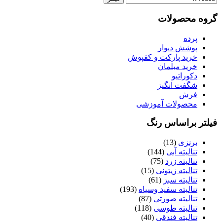
گروه محصولات
پرده
پوشش دیوار
خرید پارکت و کفپوش
خرید مبلمان
دکوراتیو
شگفت انگیز
فرش
محصولات آموزشی
فیلتر براساس رنگ
برنزی
(13)
تنالیته آبی
(144)
تنالیته زرد
(75)
تنالیته زیتونی
(15)
تنالیته سبز
(61)
تنالیته سفید وسیاه
(193)
تنالیته صورتی
(87)
تنالیته طوسی
(118)
تنالیته فندقی
(40)