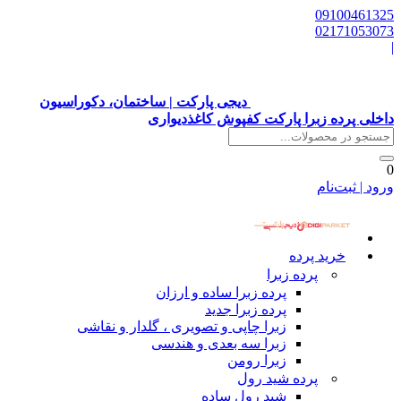
09100461325
02171053073
|
دیجی پارکت | ساختمان، دکوراسیون
داخلی پرده زبرا پارکت کفپوش کاغذدیواری
0
ورود | ثبت‌نام
خرید پرده
پرده زبرا
پرده زبرا ساده و ارزان
پرده زبرا جدید
زبرا چاپی و تصویری ، گلدار و نقاشی
زبرا سه بعدی و هندسی
زبرا رومن
پرده شید رول
شید رول ساده