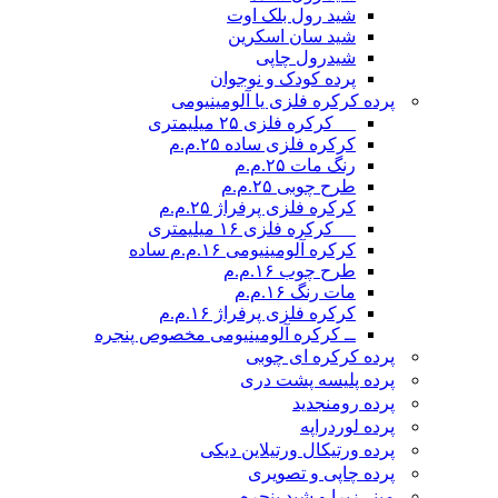
شید رول بلک اوت
شید سان اسکرین
شیدرول چاپی
پرده کودک و نوجوان
پرده کرکره فلزی یا آلومینیومی
__ کرکره فلزی ۲۵ میلیمتری
کرکره فلزی ساده ۲۵.م.م
رنگ مات ۲۵.م.م
طرح چوبی ۲۵.م.م
کرکره فلزی پرفراژ ۲۵.م.م
__ کرکره فلزی ۱۶ میلیمتری
کرکره آلومینیومی ۱۶.م.م ساده
طرح چوب ۱۶.م.م
مات رنگ ۱۶.م.م
کرکره فلزی پرفراژ ۱۶.م.م
ــ کرکره آلومینیومی مخصوص پنجره
پرده کرکره ای چوبی
پرده پلیسه پشت دری
پرده رومن
جدید
پرده لوردراپه
پرده ورتیکال ورتیلاین دیکی
پرده چاپی و تصویری
مینی‌زبرا و شید پنجره