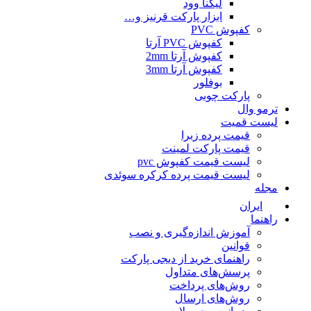
لیگنا وود
ابزار پارکت قرنیز و…
کفپوش PVC
کفپوش PVC آرتا
کفپوش آرتا 2mm
کفپوش آرتا 3mm
بوفلور
پارکت چوبی
ترمو وال
لیست قمیت
قیمت پرده زبرا
قیمت پارکت لمینت
لیست قیمت کفپوش pvc
لیست قیمت پرده کرکره سوئدی
مجله
ایران
راهنما
آموزش اندازه‌گیری و نصب
قوانین
راهنمای خرید از دیجی پارکت
پرسش‌های متداول
روش‌های پرداخت
روش‌های ارسال