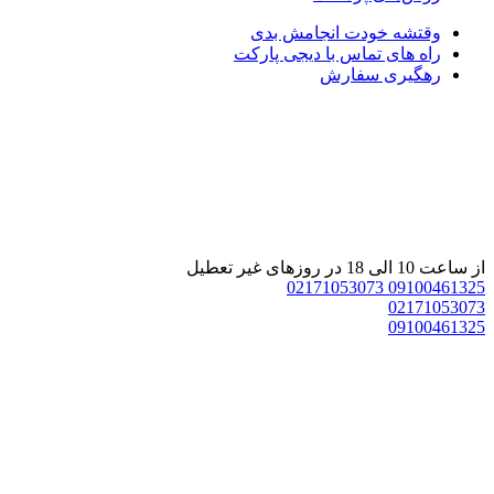
وقتشه خودت انجامش بدی
راه های تماس با دیجی پارکت
رهگیری سفارش
از ساعت 10 الی 18 در روزهای غیر تعطیل
02171053073
09100461325
02171053073
09100461325