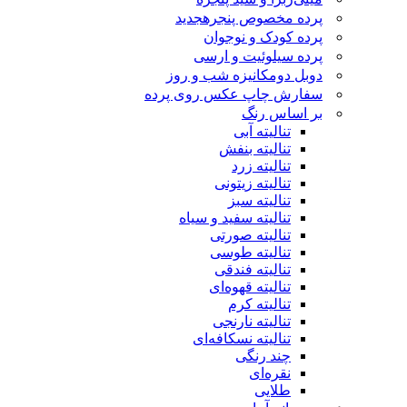
پرده مخصوص پنجره
جدید
پرده کودک و نوجوان
پرده سیلوئیت و ارسی
دوبل دومکانیزه شب و روز
سفارش چاپ عکس روی پرده
بر اساس رنگ
تنالیته آبی
تنالیته بنفش
تنالیته زرد
تنالیته زیتونی
تنالیته سبز
تنالیته سفید و سیاه
تنالیته صورتی
تنالیته طوسی
تنالیته فندقی
تنالیته قهوه‌ای
تنالیته کرم
تنالیته نارنجی
تنالیته نسکافه‌ای
چند رنگی
نقره‌ای
طلایی