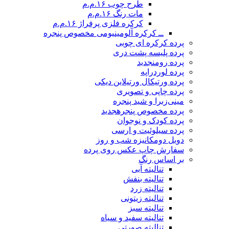
طرح چوب ۱۶.م.م
مات رنگ ۱۶.م.م
کرکره فلزی پرفراژ ۱۶.م.م
ــ کرکره آلومینیومی مخصوص پنجره
پرده کرکره ای چوبی
پرده پلیسه پشت دری
پرده رومن
جدید
پرده لوردراپه
پرده ورتیکال ورتیلاین دیکی
پرده چاپی و تصویری
مینی‌زبرا و شید پنجره
پرده مخصوص پنجره
جدید
پرده کودک و نوجوان
پرده سیلوئیت و ارسی
دوبل دومکانیزه شب و روز
سفارش چاپ عکس روی پرده
بر اساس رنگ
تنالیته آبی
تنالیته بنفش
تنالیته زرد
تنالیته زیتونی
تنالیته سبز
تنالیته سفید و سیاه
تنالیته صورتی