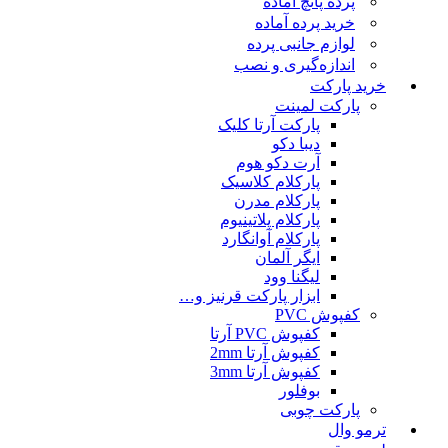
پرده پانچ آماده
خرید پرده آماده
لوازم جانبی پرده
اندازه‌گیری و نصب
خرید پارکت
پارکت لمینت
پارکت آرتا کلیک
دیبا دکو
آرت دکو هوم
پارکلام کلاسیک
پارکلام مدرن
پارکلام پلاتینیوم
پارکلام آوانگارد
ایگر آلمان
لیگنا وود
ابزار پارکت قرنیز و…
کفپوش PVC
کفپوش PVC آرتا
کفپوش آرتا 2mm
کفپوش آرتا 3mm
بوفلور
پارکت چوبی
ترمو وال