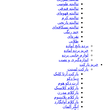
تنالیته طوسی
تنالیته فندقی
تنالیته قهوه‌ای
تنالیته کرم
تنالیته نارنجی
تنالیته نسکافه‌ای
چند رنگی
نقره‌ای
طلایی
پرده پانچ آماده
خرید پرده آماده
لوازم جانبی پرده
اندازه‌گیری و نصب
خرید پارکت
پارکت لمینت
پارکت آرتا کلیک
دیبا دکو
آرت دکو هوم
پارکلام کلاسیک
پارکلام مدرن
پارکلام پلاتینیوم
پارکلام آوانگارد
ایگر آلمان