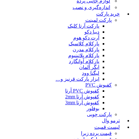
لوازم جانبی پرده
اندازه‌گیری و نصب
خرید پارکت
پارکت لمینت
پارکت آرتا کلیک
دیبا دکو
آرت دکو هوم
پارکلام کلاسیک
پارکلام مدرن
پارکلام پلاتینیوم
پارکلام آوانگارد
ایگر آلمان
لیگنا وود
ابزار پارکت قرنیز و…
کفپوش PVC
کفپوش PVC آرتا
کفپوش آرتا 2mm
کفپوش آرتا 3mm
بوفلور
پارکت چوبی
ترمو وال
لیست قمیت
قیمت پرده زبرا