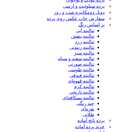
پرده سیلوئیت و ارسی
دوبل دومکانیزه شب و روز
سفارش چاپ عکس روی پرده
بر اساس رنگ
تنالیته آبی
تنالیته بنفش
تنالیته زرد
تنالیته زیتونی
تنالیته سبز
تنالیته سفید و سیاه
تنالیته صورتی
تنالیته طوسی
تنالیته فندقی
تنالیته قهوه‌ای
تنالیته کرم
تنالیته نارنجی
تنالیته نسکافه‌ای
چند رنگی
نقره‌ای
طلایی
پرده پانچ آماده
خرید پرده آماده