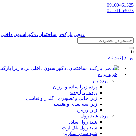
09100461325
02171053073
|
دیجی پارکت | ساختمان، دکوراسیون داخلی 
0
ورود | ثبت‌نام
خرید پرده
پرده زبرا
پرده زبرا ساده و ارزان
پرده زبرا جدید
زبرا چاپی و تصویری ، گلدار و نقاشی
زبرا سه بعدی و هندسی
زبرا رومن
پرده شید رول
شید رول ساده
شید رول بلک اوت
شید سان اسکرین