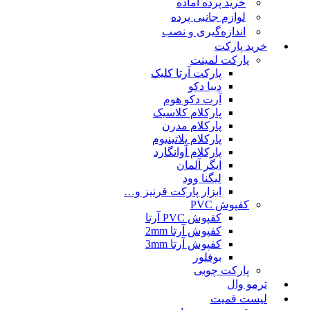
خرید پرده آماده
لوازم جانبی پرده
اندازه‌گیری و نصب
خرید پارکت
پارکت لمینت
پارکت آرتا کلیک
دیبا دکو
آرت دکو هوم
پارکلام کلاسیک
پارکلام مدرن
پارکلام پلاتینیوم
پارکلام آوانگارد
ایگر آلمان
لیگنا وود
ابزار پارکت قرنیز و…
کفپوش PVC
کفپوش PVC آرتا
کفپوش آرتا 2mm
کفپوش آرتا 3mm
بوفلور
پارکت چوبی
ترمو وال
لیست قمیت