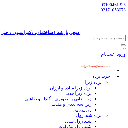
09100461325
02171053073
|
دیجی پارکت | ساختمان، دکوراسیون داخلی 
0
ورود | ثبت‌نام
خرید پرده
پرده زبرا
پرده زبرا ساده و ارزان
پرده زبرا جدید
زبرا چاپی و تصویری ، گلدار و نقاشی
زبرا سه بعدی و هندسی
زبرا رومن
پرده شید رول
شید رول ساده
شید رول بلک اوت