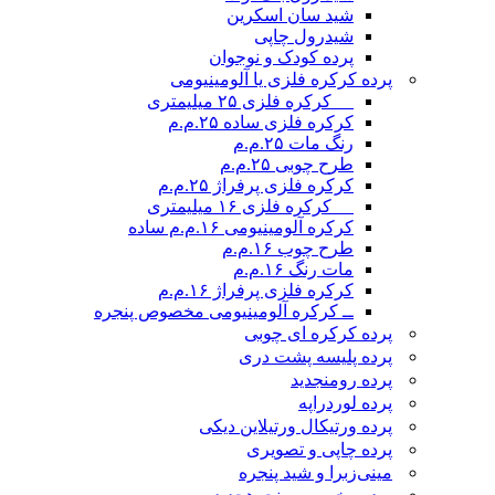
شید سان اسکرین
شیدرول چاپی
پرده کودک و نوجوان
پرده کرکره فلزی یا آلومینیومی
__ کرکره فلزی ۲۵ میلیمتری
کرکره فلزی ساده ۲۵.م.م
رنگ مات ۲۵.م.م
طرح چوبی ۲۵.م.م
کرکره فلزی پرفراژ ۲۵.م.م
__ کرکره فلزی ۱۶ میلیمتری
کرکره آلومینیومی ۱۶.م.م ساده
طرح چوب ۱۶.م.م
مات رنگ ۱۶.م.م
کرکره فلزی پرفراژ ۱۶.م.م
ــ کرکره آلومینیومی مخصوص پنجره
پرده کرکره ای چوبی
پرده پلیسه پشت دری
پرده رومن
جدید
پرده لوردراپه
پرده ورتیکال ورتیلاین دیکی
پرده چاپی و تصویری
مینی‌زبرا و شید پنجره