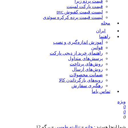
قیمت پرده زبرا
قیمت پارکت لمینت
لیست قیمت کفپوش pvc
لیست قیمت پرده کرکره سوئدی
مجله
ایران
راهنما
آموزش اندازه‌گیری و نصب
قوانین
راهنمای خرید از دیجی پارکت
پرسش‌های متداول
روش‌های پرداخت
روش‌های ارسال
ضمانت محصولات
رویه‌های بازگرداندن کالا
رهگیری سفارش
تماس باما
ویژه
0
0
0
شما اینجا هستید :
خانه
»
تنالیته طوسی
»
برگه 12