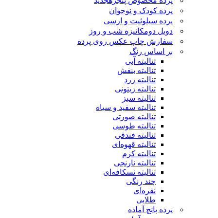
پرده مخصوص پنجره
جدید
پرده کودک و نوجوان
پرده سیلوئیت و ارسی
دوبل دومکانیزه شب و روز
سفارش چاپ عکس روی پرده
بر اساس رنگ
تنالیته آبی
تنالیته بنفش
تنالیته زرد
تنالیته زیتونی
تنالیته سبز
تنالیته سفید و سیاه
تنالیته صورتی
تنالیته طوسی
تنالیته فندقی
تنالیته قهوه‌ای
تنالیته کرم
تنالیته نارنجی
تنالیته نسکافه‌ای
چند رنگی
نقره‌ای
طلایی
پرده پانچ آماده