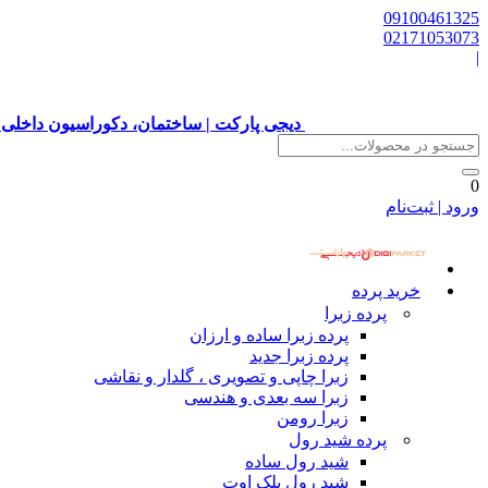
09100461325
02171053073
|
دیجی پارکت | ساختمان، دکوراسیون داخلی 
0
ورود | ثبت‌نام
خرید پرده
پرده زبرا
پرده زبرا ساده و ارزان
پرده زبرا جدید
زبرا چاپی و تصویری ، گلدار و نقاشی
زبرا سه بعدی و هندسی
زبرا رومن
پرده شید رول
شید رول ساده
شید رول بلک اوت