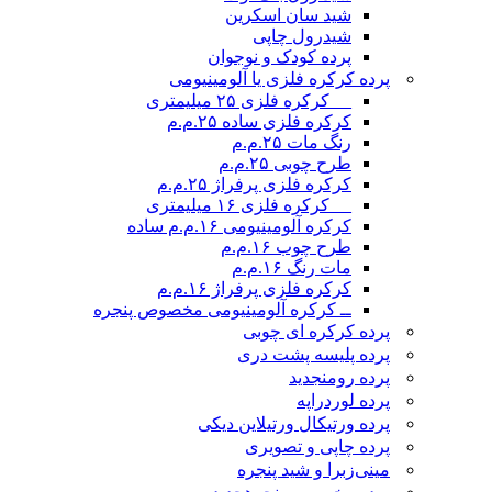
شید سان اسکرین
شیدرول چاپی
پرده کودک و نوجوان
پرده کرکره فلزی یا آلومینیومی
__ کرکره فلزی ۲۵ میلیمتری
کرکره فلزی ساده ۲۵.م.م
رنگ مات ۲۵.م.م
طرح چوبی ۲۵.م.م
کرکره فلزی پرفراژ ۲۵.م.م
__ کرکره فلزی ۱۶ میلیمتری
کرکره آلومینیومی ۱۶.م.م ساده
طرح چوب ۱۶.م.م
مات رنگ ۱۶.م.م
کرکره فلزی پرفراژ ۱۶.م.م
ــ کرکره آلومینیومی مخصوص پنجره
پرده کرکره ای چوبی
پرده پلیسه پشت دری
پرده رومن
جدید
پرده لوردراپه
پرده ورتیکال ورتیلاین دیکی
پرده چاپی و تصویری
مینی‌زبرا و شید پنجره