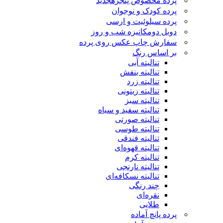
پرده مخصوص پنجره
جدید
پرده کودک و نوجوان
پرده سیلوئیت و ارسی
دوبل دومکانیزه شب و روز
سفارش چاپ عکس روی پرده
بر اساس رنگ
تنالیته آبی
تنالیته بنفش
تنالیته زرد
تنالیته زیتونی
تنالیته سبز
تنالیته سفید و سیاه
تنالیته صورتی
تنالیته طوسی
تنالیته فندقی
تنالیته قهوه‌ای
تنالیته کرم
تنالیته نارنجی
تنالیته نسکافه‌ای
چند رنگی
نقره‌ای
طلایی
پرده پانچ آماده