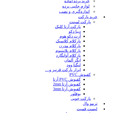
خرید پرده آماده
لوازم جانبی پرده
اندازه‌گیری و نصب
خرید پارکت
پارکت لمینت
پارکت آرتا کلیک
دیبا دکو
آرت دکو هوم
پارکلام کلاسیک
پارکلام مدرن
پارکلام پلاتینیوم
پارکلام آوانگارد
ایگر آلمان
لیگنا وود
ابزار پارکت قرنیز و…
کفپوش PVC
کفپوش PVC آرتا
کفپوش آرتا 2mm
کفپوش آرتا 3mm
بوفلور
پارکت چوبی
ترمو وال
لیست قمیت