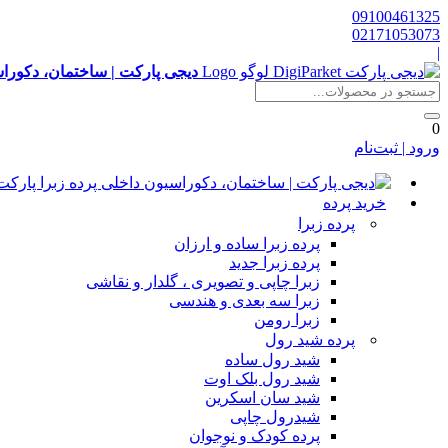
09100461325
02171053073
|
دیجی پارکت | ساختمان، دکوراس
0
ورود | ثبت‌نام
خرید پرده
پرده زبرا
پرده زبرا ساده و ارزان
پرده زبرا جدید
زبرا چاپی و تصویری ، گلدار و نقاشی
زبرا سه بعدی و هندسی
زبرا رومن
پرده شید رول
شید رول ساده
شید رول بلک اوت
شید سان اسکرین
شیدرول چاپی
پرده کودک و نوجوان