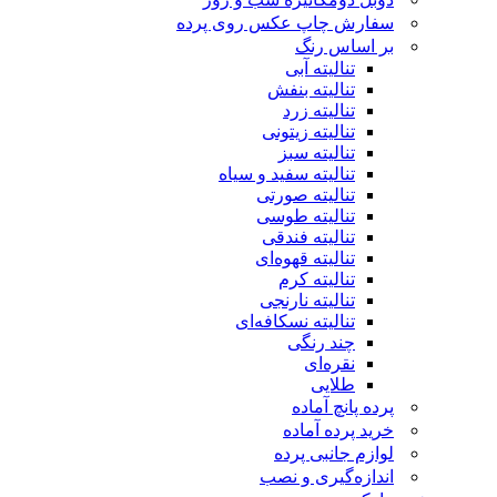
سفارش چاپ عکس روی پرده
بر اساس رنگ
تنالیته آبی
تنالیته بنفش
تنالیته زرد
تنالیته زیتونی
تنالیته سبز
تنالیته سفید و سیاه
تنالیته صورتی
تنالیته طوسی
تنالیته فندقی
تنالیته قهوه‌ای
تنالیته کرم
تنالیته نارنجی
تنالیته نسکافه‌ای
چند رنگی
نقره‌ای
طلایی
پرده پانچ آماده
خرید پرده آماده
لوازم جانبی پرده
اندازه‌گیری و نصب