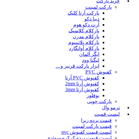
خرید پارکت
پارکت لمینت
پارکت آرتا کلیک
دیبا دکو
آرت دکو هوم
پارکلام کلاسیک
پارکلام مدرن
پارکلام پلاتینیوم
پارکلام آوانگارد
ایگر آلمان
لیگنا وود
ابزار پارکت قرنیز و…
کفپوش PVC
کفپوش PVC آرتا
کفپوش آرتا 2mm
کفپوش آرتا 3mm
بوفلور
پارکت چوبی
ترمو وال
لیست قمیت
قیمت پرده زبرا
قیمت پارکت لمینت
لیست قیمت کفپوش pvc
لیست قیمت پرده کرکره سوئدی