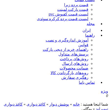
قیمت پرده زبرا
قیمت پارکت لمینت
لیست قیمت کفپوش pvc
لیست قیمت پرده کرکره سوئدی
مجله
ایران
راهنما
آموزش اندازه‌گیری و نصب
قوانین
راهنمای خرید از دیجی پارکت
پرسش‌های متداول
روش‌های پرداخت
روش‌های ارسال
ضمانت محصولات
رویه‌های بازگرداندن کالا
رهگیری سفارش
تماس باما
یژه
ما اینجا هستید :
خانه
»
پوشش دیوار
»
کاغذ دیواری
»
کاغذ دیواری
یمبرلند
»
بوگاتی