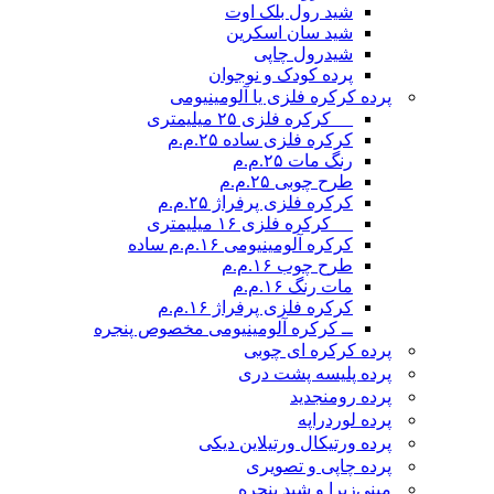
شید رول بلک اوت
شید سان اسکرین
شیدرول چاپی
پرده کودک و نوجوان
پرده کرکره فلزی یا آلومینیومی
__ کرکره فلزی ۲۵ میلیمتری
کرکره فلزی ساده ۲۵.م.م
رنگ مات ۲۵.م.م
طرح چوبی ۲۵.م.م
کرکره فلزی پرفراژ ۲۵.م.م
__ کرکره فلزی ۱۶ میلیمتری
کرکره آلومینیومی ۱۶.م.م ساده
طرح چوب ۱۶.م.م
مات رنگ ۱۶.م.م
کرکره فلزی پرفراژ ۱۶.م.م
ــ کرکره آلومینیومی مخصوص پنجره
پرده کرکره ای چوبی
پرده پلیسه پشت دری
پرده رومن
جدید
پرده لوردراپه
پرده ورتیکال ورتیلاین دیکی
پرده چاپی و تصویری
مینی‌زبرا و شید پنجره