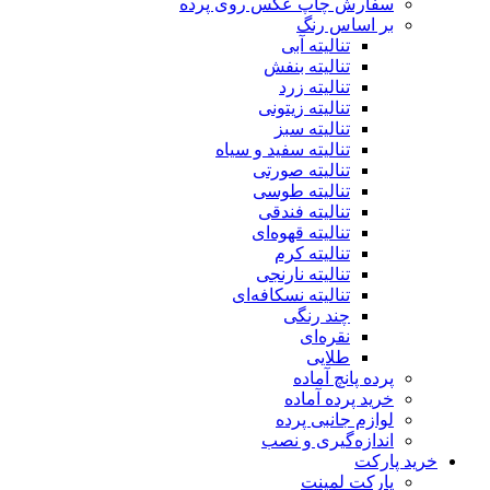
سفارش چاپ عکس روی پرده
بر اساس رنگ
تنالیته آبی
تنالیته بنفش
تنالیته زرد
تنالیته زیتونی
تنالیته سبز
تنالیته سفید و سیاه
تنالیته صورتی
تنالیته طوسی
تنالیته فندقی
تنالیته قهوه‌ای
تنالیته کرم
تنالیته نارنجی
تنالیته نسکافه‌ای
چند رنگی
نقره‌ای
طلایی
پرده پانچ آماده
خرید پرده آماده
لوازم جانبی پرده
اندازه‌گیری و نصب
خرید پارکت
پارکت لمینت