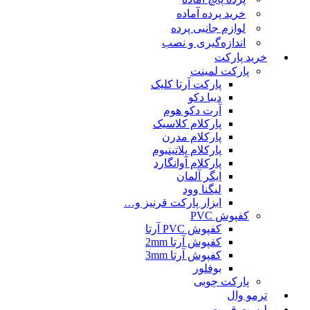
خرید پرده آماده
لوازم جانبی پرده
اندازه‌گیری و نصب
خرید پارکت
پارکت لمینت
پارکت آرتا کلیک
دیبا دکو
آرت دکو هوم
پارکلام کلاسیک
پارکلام مدرن
پارکلام پلاتینیوم
پارکلام آوانگارد
ایگر آلمان
لیگنا وود
ابزار پارکت قرنیز و…
کفپوش PVC
کفپوش PVC آرتا
کفپوش آرتا 2mm
کفپوش آرتا 3mm
بوفلور
پارکت چوبی
ترمو وال
لیست قمیت