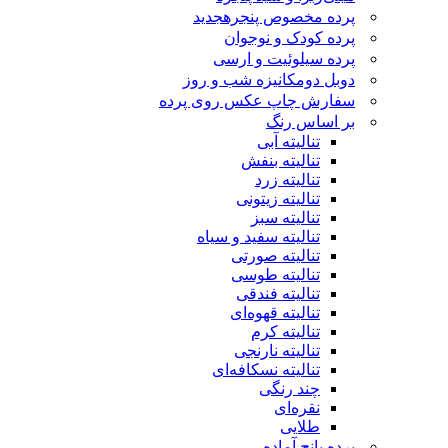
پرده مخصوص پنجره
جدید
پرده کودک و نوجوان
پرده سیلوئیت و ارسی
دوبل دومکانیزه شب و روز
سفارش چاپ عکس روی پرده
بر اساس رنگ
تنالیته آبی
تنالیته بنفش
تنالیته زرد
تنالیته زیتونی
تنالیته سبز
تنالیته سفید و سیاه
تنالیته صورتی
تنالیته طوسی
تنالیته فندقی
تنالیته قهوه‌ای
تنالیته کرم
تنالیته نارنجی
تنالیته نسکافه‌ای
چند رنگی
نقره‌ای
طلایی
پرده پانچ آماده