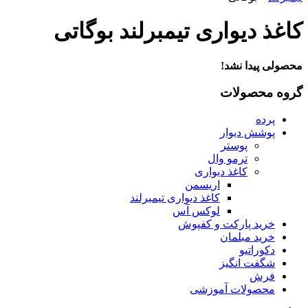
اغذ دیواری تیمبرلند بوگاتی
حصولی پیدا نشد!
روه محصولات
پرده
پوشش دیوار
پوستر
ترمو وال
کاغذ دیواری
اریسمن
کاغذ دیواری تیمبرلند
لوکس آس
خرید پارکت و کفپوش
خرید مبلمان
دکوراتیو
شگفت انگیز
فرش
محصولات آموزشی