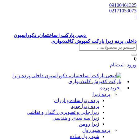
0910046132
0217105307
دیجی پارکت | ساختمان، دکوراسیون
اخلی پرده زبرا پارکت کفپوش کاغذدیواری
رود | ثبت‌نام
خرید پرده
پرده زبرا
پرده زبرا ساده و ارزان
پرده زبرا جدید
زبرا چاپی و تصویری ، گلدار و نقاشی
زبرا سه بعدی و هندسی
زبرا رومن
پرده شید رول
شید رول ساده