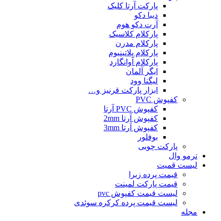
پارکت آرتا کلیک
دیبا دکو
آرت دکو هوم
پارکلام کلاسیک
پارکلام مدرن
پارکلام پلاتینیوم
پارکلام آوانگارد
ایگر آلمان
لیگنا وود
ابزار پارکت قرنیز و…
کفپوش PVC
کفپوش PVC آرتا
کفپوش آرتا 2mm
کفپوش آرتا 3mm
بوفلور
پارکت چوبی
ترمو وال
لیست قمیت
قیمت پرده زبرا
قیمت پارکت لمینت
لیست قیمت کفپوش pvc
لیست قیمت پرده کرکره سوئدی
مجله