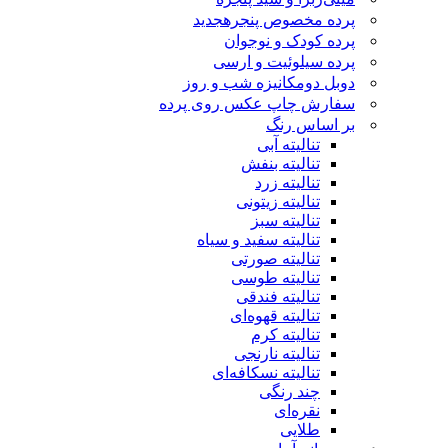
پرده مخصوص پنجره
جدید
پرده کودک و نوجوان
پرده سیلوئیت و ارسی
دوبل دومکانیزه شب و روز
سفارش چاپ عکس روی پرده
بر اساس رنگ
تنالیته آبی
تنالیته بنفش
تنالیته زرد
تنالیته زیتونی
تنالیته سبز
تنالیته سفید و سیاه
تنالیته صورتی
تنالیته طوسی
تنالیته فندقی
تنالیته قهوه‌ای
تنالیته کرم
تنالیته نارنجی
تنالیته نسکافه‌ای
چند رنگی
نقره‌ای
طلایی