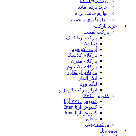
پرده پانچ آماده
خرید پرده آماده
لوازم جانبی پرده
اندازه‌گیری و نصب
خرید پارکت
پارکت لمینت
پارکت آرتا کلیک
دیبا دکو
آرت دکو هوم
پارکلام کلاسیک
پارکلام مدرن
پارکلام پلاتینیوم
پارکلام آوانگارد
ایگر آلمان
لیگنا وود
ابزار پارکت قرنیز و…
کفپوش PVC
کفپوش PVC آرتا
کفپوش آرتا 2mm
کفپوش آرتا 3mm
بوفلور
پارکت چوبی
ترمو وال