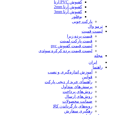
کفپوش PVC آرتا
کفپوش آرتا 2mm
کفپوش آرتا 3mm
بوفلور
پارکت چوبی
ترمو وال
لیست قمیت
قیمت پرده زبرا
قیمت پارکت لمینت
لیست قیمت کفپوش pvc
لیست قیمت پرده کرکره سوئدی
مجله
ایران
راهنما
آموزش اندازه‌گیری و نصب
قوانین
راهنمای خرید از دیجی پارکت
پرسش‌های متداول
روش‌های پرداخت
روش‌های ارسال
ضمانت محصولات
رویه‌های بازگرداندن کالا
رهگیری سفارش