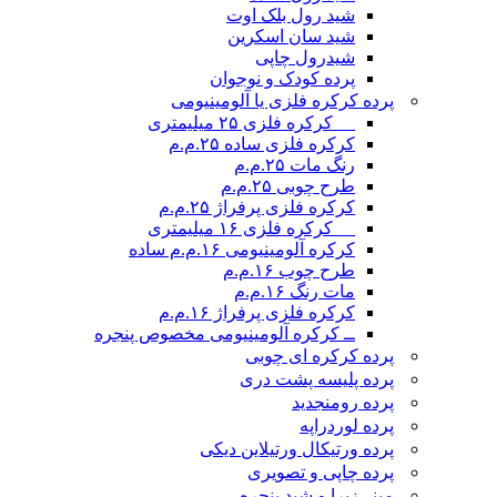
شید رول بلک اوت
شید سان اسکرین
شیدرول چاپی
پرده کودک و نوجوان
پرده کرکره فلزی یا آلومینیومی
__ کرکره فلزی ۲۵ میلیمتری
کرکره فلزی ساده ۲۵.م.م
رنگ مات ۲۵.م.م
طرح چوبی ۲۵.م.م
کرکره فلزی پرفراژ ۲۵.م.م
__ کرکره فلزی ۱۶ میلیمتری
کرکره آلومینیومی ۱۶.م.م ساده
طرح چوب ۱۶.م.م
مات رنگ ۱۶.م.م
کرکره فلزی پرفراژ ۱۶.م.م
ــ کرکره آلومینیومی مخصوص پنجره
پرده کرکره ای چوبی
پرده پلیسه پشت دری
پرده رومن
جدید
پرده لوردراپه
پرده ورتیکال ورتیلاین دیکی
پرده چاپی و تصویری
مینی‌زبرا و شید پنجره