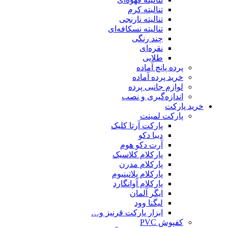
تنالیته کرم
تنالیته نارنجی
تنالیته نسکافه‌ای
چند رنگی
نقره‌ای
طلایی
پرده پانچ آماده
خرید پرده آماده
لوازم جانبی پرده
اندازه‌گیری و نصب
خرید پارکت
پارکت لمینت
پارکت آرتا کلیک
دیبا دکو
آرت دکو هوم
پارکلام کلاسیک
پارکلام مدرن
پارکلام پلاتینیوم
پارکلام آوانگارد
ایگر آلمان
لیگنا وود
ابزار پارکت قرنیز و…
کفپوش PVC