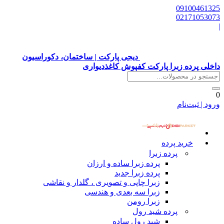
09100461325
02171053073
|
دیجی پارکت | ساختمان، دکوراسیون
داخلی پرده زبرا پارکت کفپوش کاغذدیواری
0
ورود | ثبت‌نام
خرید پرده
پرده زبرا
پرده زبرا ساده و ارزان
پرده زبرا جدید
زبرا چاپی و تصویری ، گلدار و نقاشی
زبرا سه بعدی و هندسی
زبرا رومن
پرده شید رول
شید رول ساده