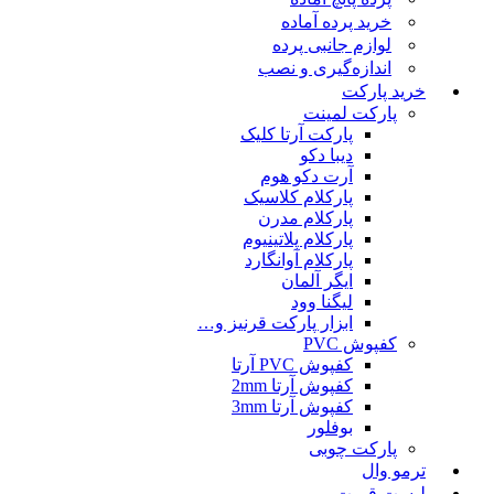
خرید پرده آماده
لوازم جانبی پرده
اندازه‌گیری و نصب
خرید پارکت
پارکت لمینت
پارکت آرتا کلیک
دیبا دکو
آرت دکو هوم
پارکلام کلاسیک
پارکلام مدرن
پارکلام پلاتینیوم
پارکلام آوانگارد
ایگر آلمان
لیگنا وود
ابزار پارکت قرنیز و…
کفپوش PVC
کفپوش PVC آرتا
کفپوش آرتا 2mm
کفپوش آرتا 3mm
بوفلور
پارکت چوبی
ترمو وال
لیست قمیت