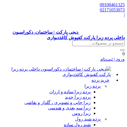
0910046132
0217105307
دیجی پارکت | ساختمان، دکوراسیون
اخلی پرده زبرا پارکت کفپوش کاغذدیواری
رود | ثبت‌نام
خرید پرده
پرده زبرا
پرده زبرا ساده و ارزان
پرده زبرا جدید
زبرا چاپی و تصویری ، گلدار و نقاشی
زبرا سه بعدی و هندسی
زبرا رومن
پرده شید رول
شید رول ساده