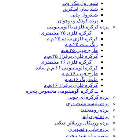
شید رول بلک اوت
شید سان اسکرین
شیدرول چاپی
پرده کودک و نوجوان
پرده کرکره فلزی یا آلومینیومی
__ کرکره فلزی ۲۵ میلیمتری
کرکره فلزی ساده ۲۵.م.م
رنگ مات ۲۵.م.م
طرح چوبی ۲۵.م.م
کرکره فلزی پرفراژ ۲۵.م.م
__ کرکره فلزی ۱۶ میلیمتری
کرکره آلومینیومی ۱۶.م.م ساده
طرح چوب ۱۶.م.م
مات رنگ ۱۶.م.م
کرکره فلزی پرفراژ ۱۶.م.م
ــ کرکره آلومینیومی مخصوص پنجره
پرده کرکره ای چوبی
پرده پلیسه پشت دری
پرده رومن
جدید
پرده لوردراپه
پرده ورتیکال ورتیلاین دیکی
پرده چاپی و تصویری
مینی‌زبرا و شید پنجره