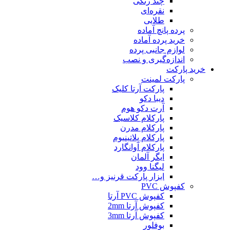
چند رنگی
نقره‌ای
طلایی
پرده پانچ آماده
خرید پرده آماده
لوازم جانبی پرده
اندازه‌گیری و نصب
خرید پارکت
پارکت لمینت
پارکت آرتا کلیک
دیبا دکو
آرت دکو هوم
پارکلام کلاسیک
پارکلام مدرن
پارکلام پلاتینیوم
پارکلام آوانگارد
ایگر آلمان
لیگنا وود
ابزار پارکت قرنیز و…
کفپوش PVC
کفپوش PVC آرتا
کفپوش آرتا 2mm
کفپوش آرتا 3mm
بوفلور