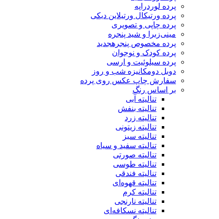
پرده لوردراپه
پرده ورتیکال ورتیلاین دیکی
پرده چاپی و تصویری
مینی‌زبرا و شید پنجره
پرده مخصوص پنجره
جدید
پرده کودک و نوجوان
پرده سیلوئیت و ارسی
دوبل دومکانیزه شب و روز
سفارش چاپ عکس روی پرده
بر اساس رنگ
تنالیته آبی
تنالیته بنفش
تنالیته زرد
تنالیته زیتونی
تنالیته سبز
تنالیته سفید و سیاه
تنالیته صورتی
تنالیته طوسی
تنالیته فندقی
تنالیته قهوه‌ای
تنالیته کرم
تنالیته نارنجی
تنالیته نسکافه‌ای