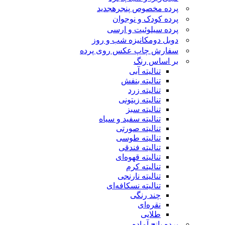
پرده مخصوص پنجره
جدید
پرده کودک و نوجوان
پرده سیلوئیت و ارسی
دوبل دومکانیزه شب و روز
سفارش چاپ عکس روی پرده
بر اساس رنگ
تنالیته آبی
تنالیته بنفش
تنالیته زرد
تنالیته زیتونی
تنالیته سبز
تنالیته سفید و سیاه
تنالیته صورتی
تنالیته طوسی
تنالیته فندقی
تنالیته قهوه‌ای
تنالیته کرم
تنالیته نارنجی
تنالیته نسکافه‌ای
چند رنگی
نقره‌ای
طلایی
پرده پانچ آماده