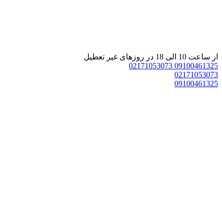
 ساعت 10 الی 18 در روزهای غیر تعطیل
02171053073
0910046132
0217105307
0910046132