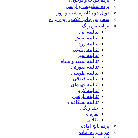
پرده سیلوئیت و ارسی
دوبل دومکانیزه شب و روز
سفارش چاپ عکس روی پرده
بر اساس رنگ
تنالیته آبی
تنالیته بنفش
تنالیته زرد
تنالیته زیتونی
تنالیته سبز
تنالیته سفید و سیاه
تنالیته صورتی
تنالیته طوسی
تنالیته فندقی
تنالیته قهوه‌ای
تنالیته کرم
تنالیته نارنجی
تنالیته نسکافه‌ای
چند رنگی
نقره‌ای
طلایی
پرده پانچ آماده
خرید پرده آماده