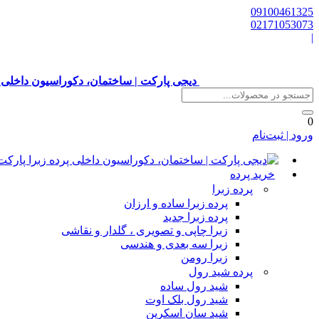
09100461325
02171053073
|
دیجی پارکت | ساختمان، دکوراسیون داخلی 
0
ورود | ثبت‌نام
خرید پرده
پرده زبرا
پرده زبرا ساده و ارزان
پرده زبرا جدید
زبرا چاپی و تصویری ، گلدار و نقاشی
زبرا سه بعدی و هندسی
زبرا رومن
پرده شید رول
شید رول ساده
شید رول بلک اوت
شید سان اسکرین