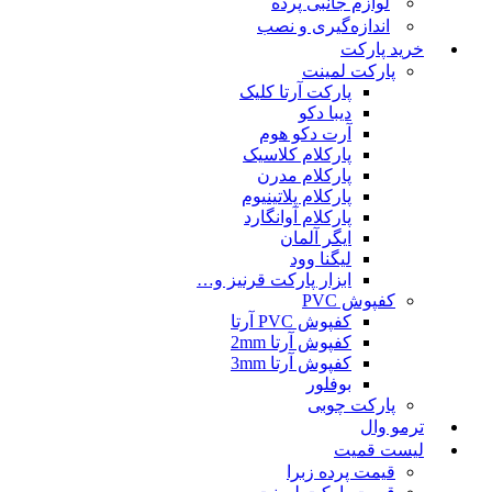
لوازم جانبی پرده
اندازه‌گیری و نصب
خرید پارکت
پارکت لمینت
پارکت آرتا کلیک
دیبا دکو
آرت دکو هوم
پارکلام کلاسیک
پارکلام مدرن
پارکلام پلاتینیوم
پارکلام آوانگارد
ایگر آلمان
لیگنا وود
ابزار پارکت قرنیز و…
کفپوش PVC
کفپوش PVC آرتا
کفپوش آرتا 2mm
کفپوش آرتا 3mm
بوفلور
پارکت چوبی
ترمو وال
لیست قمیت
قیمت پرده زبرا