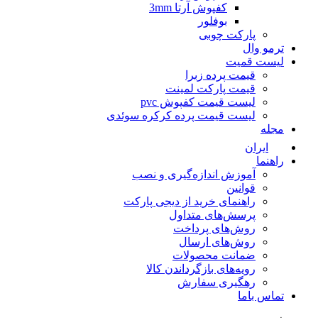
کفپوش آرتا 3mm
بوفلور
پارکت چوبی
ترمو وال
لیست قمیت
قیمت پرده زبرا
قیمت پارکت لمینت
لیست قیمت کفپوش pvc
لیست قیمت پرده کرکره سوئدی
مجله
ایران
راهنما
آموزش اندازه‌گیری و نصب
قوانین
راهنمای خرید از دیجی پارکت
پرسش‌های متداول
روش‌های پرداخت
روش‌های ارسال
ضمانت محصولات
رویه‌های بازگرداندن کالا
رهگیری سفارش
تماس باما