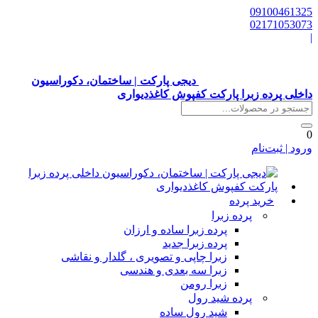
0910046132
0217105307
دیجی پارکت | ساختمان، دکوراسیون
اخلی پرده زبرا پارکت کفپوش کاغذدیواری
رود | ثبت‌نام
خرید پرده
پرده زبرا
پرده زبرا ساده و ارزان
پرده زبرا جدید
زبرا چاپی و تصویری ، گلدار و نقاشی
زبرا سه بعدی و هندسی
زبرا رومن
پرده شید رول
شید رول ساده