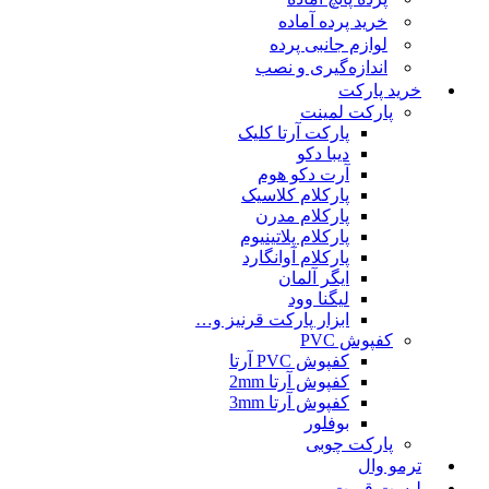
خرید پرده آماده
لوازم جانبی پرده
اندازه‌گیری و نصب
خرید پارکت
پارکت لمینت
پارکت آرتا کلیک
دیبا دکو
آرت دکو هوم
پارکلام کلاسیک
پارکلام مدرن
پارکلام پلاتینیوم
پارکلام آوانگارد
ایگر آلمان
لیگنا وود
ابزار پارکت قرنیز و…
کفپوش PVC
کفپوش PVC آرتا
کفپوش آرتا 2mm
کفپوش آرتا 3mm
بوفلور
پارکت چوبی
ترمو وال
لیست قمیت