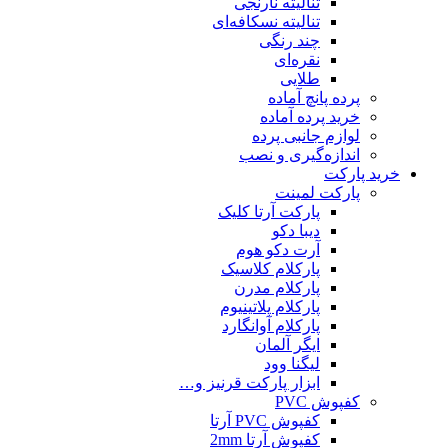
تنالیته نارنجی
تنالیته نسکافه‌ای
چند رنگی
نقره‌ای
طلایی
پرده پانچ آماده
خرید پرده آماده
لوازم جانبی پرده
اندازه‌گیری و نصب
خرید پارکت
پارکت لمینت
پارکت آرتا کلیک
دیبا دکو
آرت دکو هوم
پارکلام کلاسیک
پارکلام مدرن
پارکلام پلاتینیوم
پارکلام آوانگارد
ایگر آلمان
لیگنا وود
ابزار پارکت قرنیز و…
کفپوش PVC
کفپوش PVC آرتا
کفپوش آرتا 2mm