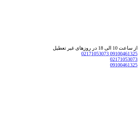
 ساعت 10 الی 18 در روزهای غیر تعطیل
02171053073
0910046132
0217105307
0910046132