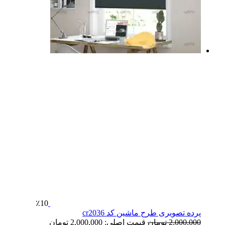
٪10
پرده تصویری طرح ماشین کد cr2036
2,000,000
تومان
قیمت اصلی: 2,000,000 تومان