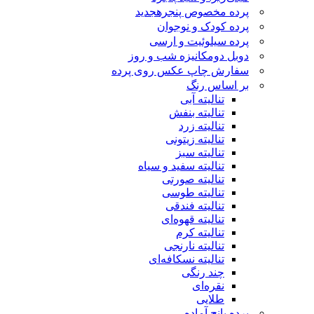
پرده مخصوص پنجره
جدید
پرده کودک و نوجوان
پرده سیلوئیت و ارسی
دوبل دومکانیزه شب و روز
سفارش چاپ عکس روی پرده
بر اساس رنگ
تنالیته آبی
تنالیته بنفش
تنالیته زرد
تنالیته زیتونی
تنالیته سبز
تنالیته سفید و سیاه
تنالیته صورتی
تنالیته طوسی
تنالیته فندقی
تنالیته قهوه‌ای
تنالیته کرم
تنالیته نارنجی
تنالیته نسکافه‌ای
چند رنگی
نقره‌ای
طلایی
پرده پانچ آماده