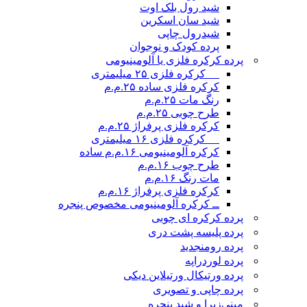
شید رول بلک اوت
شید سان اسکرین
شیدرول چاپی
پرده کودک و نوجوان
پرده کرکره فلزی یا آلومینیومی
__ کرکره فلزی ۲۵ میلیمتری
کرکره فلزی ساده ۲۵.م.م
رنگ مات ۲۵.م.م
طرح چوبی ۲۵.م.م
کرکره فلزی پرفراژ ۲۵.م.م
__ کرکره فلزی ۱۶ میلیمتری
کرکره آلومینیومی ۱۶.م.م ساده
طرح چوب ۱۶.م.م
مات رنگ ۱۶.م.م
کرکره فلزی پرفراژ ۱۶.م.م
ــ کرکره آلومینیومی مخصوص پنجره
پرده کرکره ای چوبی
پرده پلیسه پشت دری
پرده رومن
جدید
پرده لوردراپه
پرده ورتیکال ورتیلاین دیکی
پرده چاپی و تصویری
مینی‌زبرا و شید پنجره