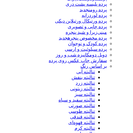
پرده پلیسه پشت دری
پرده رومن
جدید
پرده لوردراپه
پرده ورتیکال ورتیلاین دیکی
پرده چاپی و تصویری
مینی‌زبرا و شید پنجره
پرده مخصوص پنجره
جدید
پرده کودک و نوجوان
پرده سیلوئیت و ارسی
دوبل دومکانیزه شب و روز
سفارش چاپ عکس روی پرده
بر اساس رنگ
تنالیته آبی
تنالیته بنفش
تنالیته زرد
تنالیته زیتونی
تنالیته سبز
تنالیته سفید و سیاه
تنالیته صورتی
تنالیته طوسی
تنالیته فندقی
تنالیته قهوه‌ای
تنالیته کرم