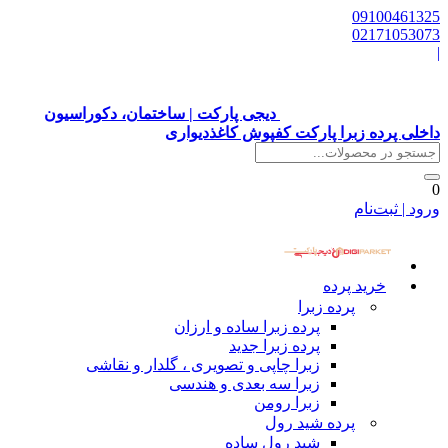
09100461325
02171053073
|
دیجی پارکت | ساختمان، دکوراسیون
داخلی پرده زبرا پارکت کفپوش کاغذدیواری
0
ورود | ثبت‌نام
خرید پرده
پرده زبرا
پرده زبرا ساده و ارزان
پرده زبرا جدید
زبرا چاپی و تصویری ، گلدار و نقاشی
زبرا سه بعدی و هندسی
زبرا رومن
پرده شید رول
شید رول ساده