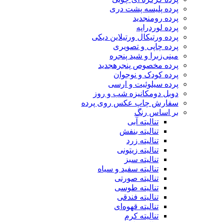
پرده پلیسه پشت دری
پرده رومن
جدید
پرده لوردراپه
پرده ورتیکال ورتیلاین دیکی
پرده چاپی و تصویری
مینی‌زبرا و شید پنجره
پرده مخصوص پنجره
جدید
پرده کودک و نوجوان
پرده سیلوئیت و ارسی
دوبل دومکانیزه شب و روز
سفارش چاپ عکس روی پرده
بر اساس رنگ
تنالیته آبی
تنالیته بنفش
تنالیته زرد
تنالیته زیتونی
تنالیته سبز
تنالیته سفید و سیاه
تنالیته صورتی
تنالیته طوسی
تنالیته فندقی
تنالیته قهوه‌ای
تنالیته کرم