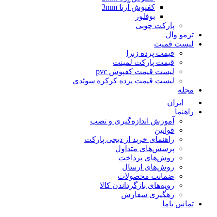
کفپوش آرتا 3mm
بوفلور
پارکت چوبی
ترمو وال
لیست قمیت
قیمت پرده زبرا
قیمت پارکت لمینت
لیست قیمت کفپوش pvc
لیست قیمت پرده کرکره سوئدی
مجله
ایران
راهنما
آموزش اندازه‌گیری و نصب
قوانین
راهنمای خرید از دیجی پارکت
پرسش‌های متداول
روش‌های پرداخت
روش‌های ارسال
ضمانت محصولات
رویه‌های بازگرداندن کالا
رهگیری سفارش
تماس باما