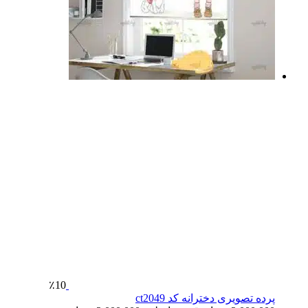
٪10
پرده تصویری دخترانه کد ct2049