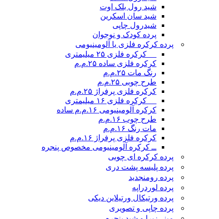
شید رول بلک اوت
شید سان اسکرین
شیدرول چاپی
پرده کودک و نوجوان
پرده کرکره فلزی یا آلومینیومی
__ کرکره فلزی ۲۵ میلیمتری
کرکره فلزی ساده ۲۵.م.م
رنگ مات ۲۵.م.م
طرح چوبی ۲۵.م.م
کرکره فلزی پرفراژ ۲۵.م.م
__ کرکره فلزی ۱۶ میلیمتری
کرکره آلومینیومی ۱۶.م.م ساده
طرح چوب ۱۶.م.م
مات رنگ ۱۶.م.م
کرکره فلزی پرفراژ ۱۶.م.م
ــ کرکره آلومینیومی مخصوص پنجره
پرده کرکره ای چوبی
پرده پلیسه پشت دری
پرده رومن
جدید
پرده لوردراپه
پرده ورتیکال ورتیلاین دیکی
پرده چاپی و تصویری
مینی‌زبرا و شید پنجره