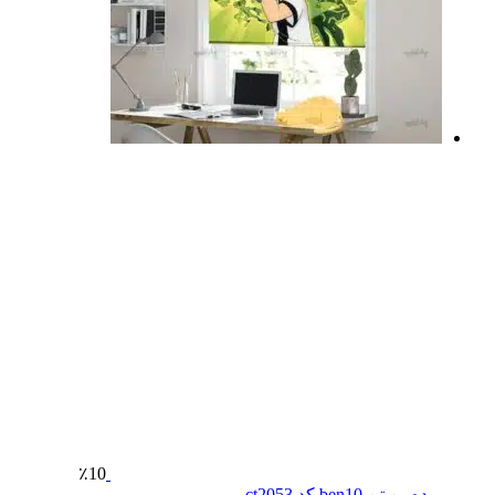
٪10
پرده بن تن ben10 کد ct2053