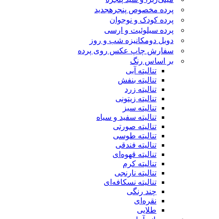
پرده مخصوص پنجره
جدید
پرده کودک و نوجوان
پرده سیلوئیت و ارسی
دوبل دومکانیزه شب و روز
سفارش چاپ عکس روی پرده
بر اساس رنگ
تنالیته آبی
تنالیته بنفش
تنالیته زرد
تنالیته زیتونی
تنالیته سبز
تنالیته سفید و سیاه
تنالیته صورتی
تنالیته طوسی
تنالیته فندقی
تنالیته قهوه‌ای
تنالیته کرم
تنالیته نارنجی
تنالیته نسکافه‌ای
چند رنگی
نقره‌ای
طلایی