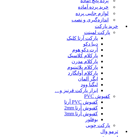
پرده پانچ آماده
خرید پرده آماده
لوازم جانبی پرده
اندازه‌گیری و نصب
خرید پارکت
پارکت لمینت
پارکت آرتا کلیک
دیبا دکو
آرت دکو هوم
پارکلام کلاسیک
پارکلام مدرن
پارکلام پلاتینیوم
پارکلام آوانگارد
ایگر آلمان
لیگنا وود
ابزار پارکت قرنیز و…
کفپوش PVC
کفپوش PVC آرتا
کفپوش آرتا 2mm
کفپوش آرتا 3mm
بوفلور
پارکت چوبی
ترمو وال