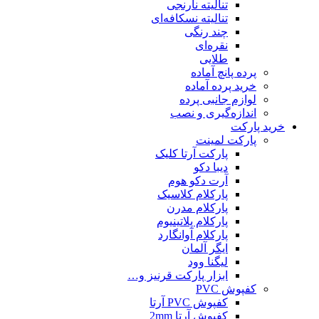
تنالیته نارنجی
تنالیته نسکافه‌ای
چند رنگی
نقره‌ای
طلایی
پرده پانچ آماده
خرید پرده آماده
لوازم جانبی پرده
اندازه‌گیری و نصب
خرید پارکت
پارکت لمینت
پارکت آرتا کلیک
دیبا دکو
آرت دکو هوم
پارکلام کلاسیک
پارکلام مدرن
پارکلام پلاتینیوم
پارکلام آوانگارد
ایگر آلمان
لیگنا وود
ابزار پارکت قرنیز و…
کفپوش PVC
کفپوش PVC آرتا
کفپوش آرتا 2mm