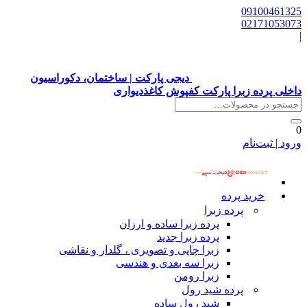
09100461325
02171053073
|
دیجی پارکت | ساختمان، دکوراسیون
داخلی پرده زبرا پارکت کفپوش کاغذدیواری
0
ورود | ثبت‌نام
خرید پرده
پرده زبرا
پرده زبرا ساده و ارزان
پرده زبرا جدید
زبرا چاپی و تصویری ، گلدار و نقاشی
زبرا سه بعدی و هندسی
زبرا رومن
پرده شید رول
شید رول ساده