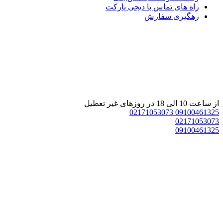
راه های تماس با دیجی پارکت
رهگیری سفارش
از ساعت 10 الی 18 در روزهای غیر تعطیل
02171053073
09100461325
02171053073
09100461325