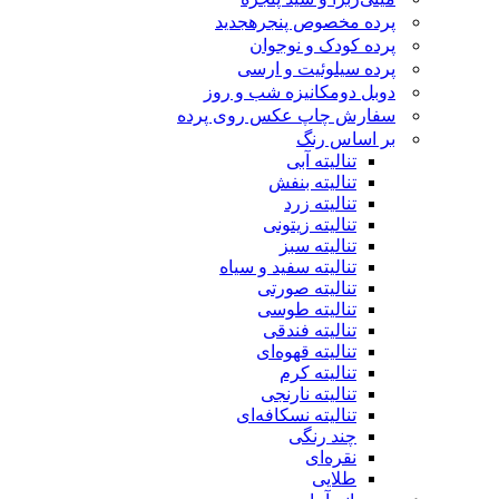
پرده مخصوص پنجره
جدید
پرده کودک و نوجوان
پرده سیلوئیت و ارسی
دوبل دومکانیزه شب و روز
سفارش چاپ عکس روی پرده
بر اساس رنگ
تنالیته آبی
تنالیته بنفش
تنالیته زرد
تنالیته زیتونی
تنالیته سبز
تنالیته سفید و سیاه
تنالیته صورتی
تنالیته طوسی
تنالیته فندقی
تنالیته قهوه‌ای
تنالیته کرم
تنالیته نارنجی
تنالیته نسکافه‌ای
چند رنگی
نقره‌ای
طلایی