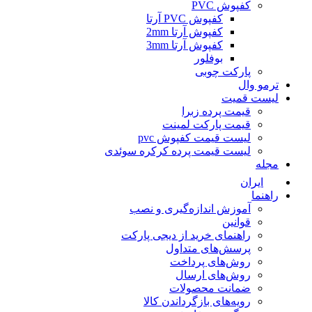
کفپوش PVC
کفپوش PVC آرتا
کفپوش آرتا 2mm
کفپوش آرتا 3mm
بوفلور
پارکت چوبی
ترمو وال
لیست قمیت
قیمت پرده زبرا
قیمت پارکت لمینت
لیست قیمت کفپوش pvc
لیست قیمت پرده کرکره سوئدی
مجله
ایران
راهنما
آموزش اندازه‌گیری و نصب
قوانین
راهنمای خرید از دیجی پارکت
پرسش‌های متداول
روش‌های پرداخت
روش‌های ارسال
ضمانت محصولات
رویه‌های بازگرداندن کالا