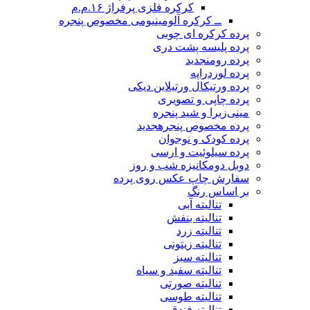
کرکره فلزی پرفراژ ۱۶.م.م
ــ کرکره آلومینیومی مخصوص پنجره
پرده کرکره ای چوبی
پرده پلیسه پشت دری
پرده رومن
جدید
پرده لوردراپه
پرده ورتیکال ورتیلاین دیکی
پرده چاپی و تصویری
مینی‌زبرا و شید پنجره
پرده مخصوص پنجره
جدید
پرده کودک و نوجوان
پرده سیلوئیت و ارسی
دوبل دومکانیزه شب و روز
سفارش چاپ عکس روی پرده
بر اساس رنگ
تنالیته آبی
تنالیته بنفش
تنالیته زرد
تنالیته زیتونی
تنالیته سبز
تنالیته سفید و سیاه
تنالیته صورتی
تنالیته طوسی
تنالیته فندقی