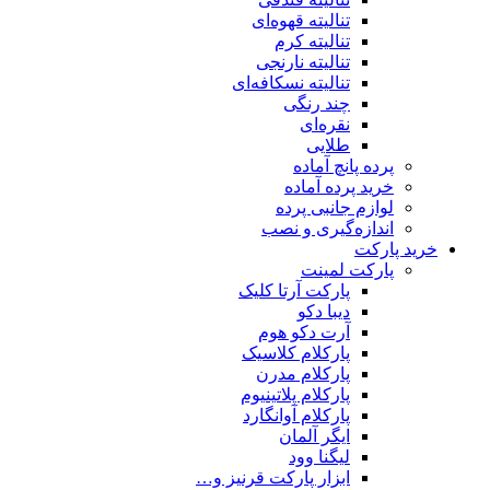
تنالیته قهوه‌ای
تنالیته کرم
تنالیته نارنجی
تنالیته نسکافه‌ای
چند رنگی
نقره‌ای
طلایی
پرده پانچ آماده
خرید پرده آماده
لوازم جانبی پرده
اندازه‌گیری و نصب
خرید پارکت
پارکت لمینت
پارکت آرتا کلیک
دیبا دکو
آرت دکو هوم
پارکلام کلاسیک
پارکلام مدرن
پارکلام پلاتینیوم
پارکلام آوانگارد
ایگر آلمان
لیگنا وود
ابزار پارکت قرنیز و…