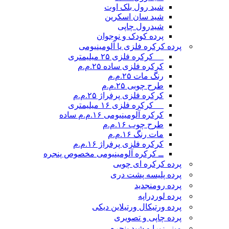
شید رول بلک اوت
شید سان اسکرین
شیدرول چاپی
پرده کودک و نوجوان
پرده کرکره فلزی یا آلومینیومی
__ کرکره فلزی ۲۵ میلیمتری
کرکره فلزی ساده ۲۵.م.م
رنگ مات ۲۵.م.م
طرح چوبی ۲۵.م.م
کرکره فلزی پرفراژ ۲۵.م.م
__ کرکره فلزی ۱۶ میلیمتری
کرکره آلومینیومی ۱۶.م.م ساده
طرح چوب ۱۶.م.م
مات رنگ ۱۶.م.م
کرکره فلزی پرفراژ ۱۶.م.م
ــ کرکره آلومینیومی مخصوص پنجره
پرده کرکره ای چوبی
پرده پلیسه پشت دری
پرده رومن
جدید
پرده لوردراپه
پرده ورتیکال ورتیلاین دیکی
پرده چاپی و تصویری
مینی‌زبرا و شید پنجره