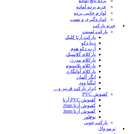
پرده پانچ آماده
خرید پرده آماده
لوازم جانبی پرده
اندازه‌گیری و نصب
خرید پارکت
پارکت لمینت
پارکت آرتا کلیک
دیبا دکو
آرت دکو هوم
پارکلام کلاسیک
پارکلام مدرن
پارکلام پلاتینیوم
پارکلام آوانگارد
ایگر آلمان
لیگنا وود
ابزار پارکت قرنیز و…
کفپوش PVC
کفپوش PVC آرتا
کفپوش آرتا 2mm
کفپوش آرتا 3mm
بوفلور
پارکت چوبی
ترمو وال