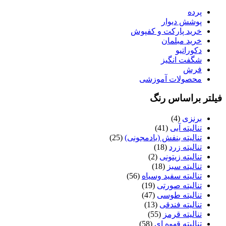
پرده
پوشش دیوار
خرید پارکت و کفپوش
خرید مبلمان
دکوراتیو
شگفت انگیز
فرش
محصولات آموزشی
فیلتر براساس رنگ
برنزی
(4)
تنالیته آبی
(41)
تنالیته بنفش (بادمجونی)
(25)
تنالیته زرد
(18)
تنالیته زیتونی
(2)
تنالیته سبز
(18)
تنالیته سفید وسیاه
(56)
تنالیته صورتی
(19)
تنالیته طوسی
(47)
تنالیته فندقی
(13)
تنالیته قرمز
(55)
تنالیته قهوه ای
(58)