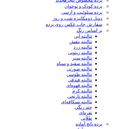
پرده مخصوص پنجره
جدید
پرده کودک و نوجوان
پرده سیلوئیت و ارسی
دوبل دومکانیزه شب و روز
سفارش چاپ عکس روی پرده
بر اساس رنگ
تنالیته آبی
تنالیته بنفش
تنالیته زرد
تنالیته زیتونی
تنالیته سبز
تنالیته سفید و سیاه
تنالیته صورتی
تنالیته طوسی
تنالیته فندقی
تنالیته قهوه‌ای
تنالیته کرم
تنالیته نارنجی
تنالیته نسکافه‌ای
چند رنگی
نقره‌ای
طلایی
پرده پانچ آماده