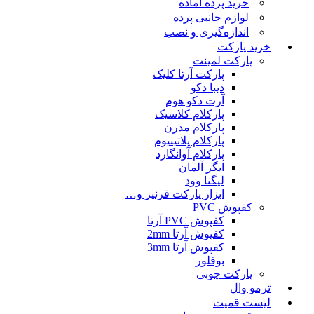
خرید پرده آماده
لوازم جانبی پرده
اندازه‌گیری و نصب
خرید پارکت
پارکت لمینت
پارکت آرتا کلیک
دیبا دکو
آرت دکو هوم
پارکلام کلاسیک
پارکلام مدرن
پارکلام پلاتینیوم
پارکلام آوانگارد
ایگر آلمان
لیگنا وود
ابزار پارکت قرنیز و…
کفپوش PVC
کفپوش PVC آرتا
کفپوش آرتا 2mm
کفپوش آرتا 3mm
بوفلور
پارکت چوبی
ترمو وال
لیست قمیت