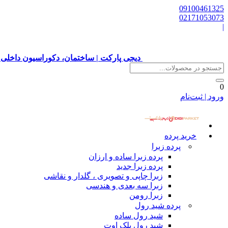
09100461325
02171053073
|
دیجی پارکت | ساختمان، دکوراسیون داخلی 
0
ورود | ثبت‌نام
خرید پرده
پرده زبرا
پرده زبرا ساده و ارزان
پرده زبرا جدید
زبرا چاپی و تصویری ، گلدار و نقاشی
زبرا سه بعدی و هندسی
زبرا رومن
پرده شید رول
شید رول ساده
شید رول بلک اوت