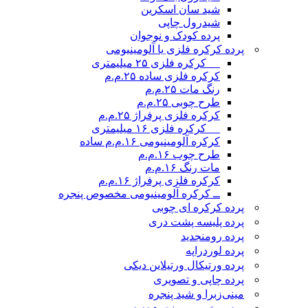
شید سان اسکرین
شیدرول چاپی
پرده کودک و نوجوان
پرده کرکره فلزی یا آلومینیومی
__ کرکره فلزی ۲۵ میلیمتری
کرکره فلزی ساده ۲۵.م.م
رنگ مات ۲۵.م.م
طرح چوبی ۲۵.م.م
کرکره فلزی پرفراژ ۲۵.م.م
__ کرکره فلزی ۱۶ میلیمتری
کرکره آلومینیومی ۱۶.م.م ساده
طرح چوب ۱۶.م.م
مات رنگ ۱۶.م.م
کرکره فلزی پرفراژ ۱۶.م.م
ــ کرکره آلومینیومی مخصوص پنجره
پرده کرکره ای چوبی
پرده پلیسه پشت دری
پرده رومن
جدید
پرده لوردراپه
پرده ورتیکال ورتیلاین دیکی
پرده چاپی و تصویری
مینی‌زبرا و شید پنجره