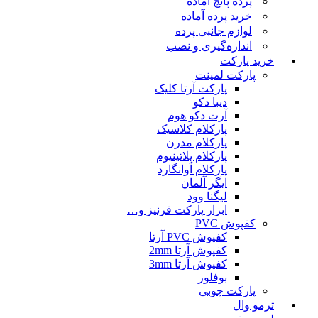
پرده پانچ آماده
خرید پرده آماده
لوازم جانبی پرده
اندازه‌گیری و نصب
خرید پارکت
پارکت لمینت
پارکت آرتا کلیک
دیبا دکو
آرت دکو هوم
پارکلام کلاسیک
پارکلام مدرن
پارکلام پلاتینیوم
پارکلام آوانگارد
ایگر آلمان
لیگنا وود
ابزار پارکت قرنیز و…
کفپوش PVC
کفپوش PVC آرتا
کفپوش آرتا 2mm
کفپوش آرتا 3mm
بوفلور
پارکت چوبی
ترمو وال