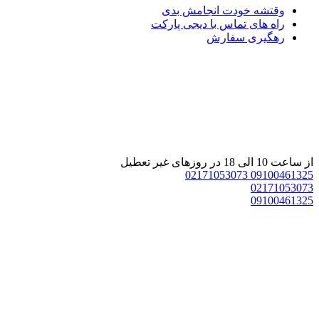
وقتشه خودت انجامش بدی
راه های تماس با دیجی پارکت
رهگیری سفارش
از ساعت 10 الی 18 در روزهای غیر تعطیل
02171053073
09100461325
02171053073
09100461325