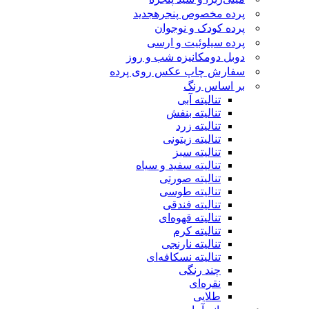
پرده مخصوص پنجره
جدید
پرده کودک و نوجوان
پرده سیلوئیت و ارسی
دوبل دومکانیزه شب و روز
سفارش چاپ عکس روی پرده
بر اساس رنگ
تنالیته آبی
تنالیته بنفش
تنالیته زرد
تنالیته زیتونی
تنالیته سبز
تنالیته سفید و سیاه
تنالیته صورتی
تنالیته طوسی
تنالیته فندقی
تنالیته قهوه‌ای
تنالیته کرم
تنالیته نارنجی
تنالیته نسکافه‌ای
چند رنگی
نقره‌ای
طلایی