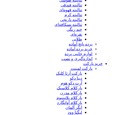
تنالیته طوسی
تنالیته فندقی
تنالیته قهوه‌ای
تنالیته کرم
تنالیته نارنجی
تنالیته نسکافه‌ای
چند رنگی
نقره‌ای
طلایی
پرده پانچ آماده
خرید پرده آماده
لوازم جانبی پرده
اندازه‌گیری و نصب
خرید پارکت
پارکت لمینت
پارکت آرتا کلیک
دیبا دکو
آرت دکو هوم
پارکلام کلاسیک
پارکلام مدرن
پارکلام پلاتینیوم
پارکلام آوانگارد
ایگر آلمان
لیگنا وود