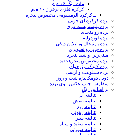
مات رنگ ۱۶.م.م
کرکره فلزی پرفراژ ۱۶.م.م
ــ کرکره آلومینیومی مخصوص پنجره
پرده کرکره ای چوبی
پرده پلیسه پشت دری
پرده رومن
جدید
پرده لوردراپه
پرده ورتیکال ورتیلاین دیکی
پرده چاپی و تصویری
مینی‌زبرا و شید پنجره
پرده مخصوص پنجره
جدید
پرده کودک و نوجوان
پرده سیلوئیت و ارسی
دوبل دومکانیزه شب و روز
سفارش چاپ عکس روی پرده
بر اساس رنگ
تنالیته آبی
تنالیته بنفش
تنالیته زرد
تنالیته زیتونی
تنالیته سبز
تنالیته سفید و سیاه
تنالیته صورتی