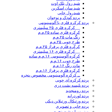
شید رول بلک اوت
شید سان اسکرین
شیدرول چاپی
پرده کودک و نوجوان
پرده کرکره فلزی یا آلومینیومی
__ کرکره فلزی ۲۵ میلیمتری
کرکره فلزی ساده ۲۵.م.م
رنگ مات ۲۵.م.م
طرح چوبی ۲۵.م.م
کرکره فلزی پرفراژ ۲۵.م.م
__ کرکره فلزی ۱۶ میلیمتری
کرکره آلومینیومی ۱۶.م.م ساده
طرح چوب ۱۶.م.م
مات رنگ ۱۶.م.م
کرکره فلزی پرفراژ ۱۶.م.م
ــ کرکره آلومینیومی مخصوص پنجره
پرده کرکره ای چوبی
پرده پلیسه پشت دری
پرده رومن
جدید
پرده لوردراپه
پرده ورتیکال ورتیلاین دیکی
پرده چاپی و تصویری
مینی‌زبرا و شید پنجره