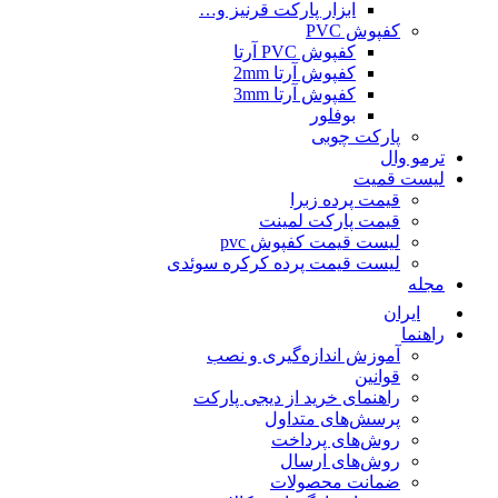
ابزار پارکت قرنیز و…
کفپوش PVC
کفپوش PVC آرتا
کفپوش آرتا 2mm
کفپوش آرتا 3mm
بوفلور
پارکت چوبی
ترمو وال
لیست قمیت
قیمت پرده زبرا
قیمت پارکت لمینت
لیست قیمت کفپوش pvc
لیست قیمت پرده کرکره سوئدی
مجله
ایران
راهنما
آموزش اندازه‌گیری و نصب
قوانین
راهنمای خرید از دیجی پارکت
پرسش‌های متداول
روش‌های پرداخت
روش‌های ارسال
ضمانت محصولات