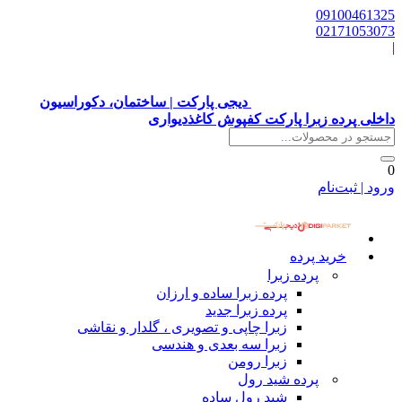
09100461325
02171053073
|
دیجی پارکت | ساختمان، دکوراسیون
داخلی پرده زبرا پارکت کفپوش کاغذدیواری
0
ورود | ثبت‌نام
خرید پرده
پرده زبرا
پرده زبرا ساده و ارزان
پرده زبرا جدید
زبرا چاپی و تصویری ، گلدار و نقاشی
زبرا سه بعدی و هندسی
زبرا رومن
پرده شید رول
شید رول ساده