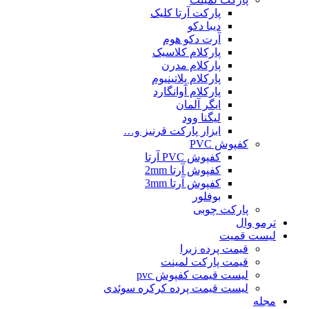
پارکت آرتا کلیک
دیبا دکو
آرت دکو هوم
پارکلام کلاسیک
پارکلام مدرن
پارکلام پلاتینیوم
پارکلام آوانگارد
ایگر آلمان
لیگنا وود
ابزار پارکت قرنیز و…
کفپوش PVC
کفپوش PVC آرتا
کفپوش آرتا 2mm
کفپوش آرتا 3mm
بوفلور
پارکت چوبی
ترمو وال
لیست قمیت
قیمت پرده زبرا
قیمت پارکت لمینت
لیست قیمت کفپوش pvc
لیست قیمت پرده کرکره سوئدی
مجله