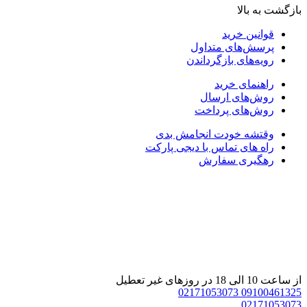
ازگشت به بالا
قوانین خرید
پرسش‌های متداول
رویه‌های بازگرداندن
راهنمای خرید
روش‌های ارسال
روش‌های پرداخت
وقتشه خودت انجامش بدی
راه های تماس با دیجی پارکت
رهگیری سفارش
 ساعت 10 الی 18 در روزهای غیر تعطیل
02171053073
0910046132
0217105307