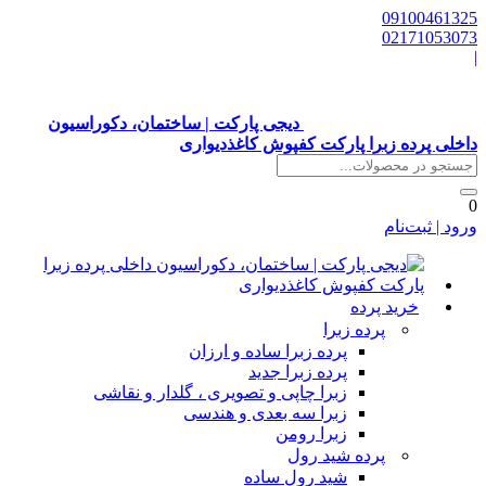
0910046132
0217105307
دیجی پارکت | ساختمان، دکوراسیون
اخلی پرده زبرا پارکت کفپوش کاغذدیواری
رود | ثبت‌نام
خرید پرده
پرده زبرا
پرده زبرا ساده و ارزان
پرده زبرا جدید
زبرا چاپی و تصویری ، گلدار و نقاشی
زبرا سه بعدی و هندسی
زبرا رومن
پرده شید رول
شید رول ساده