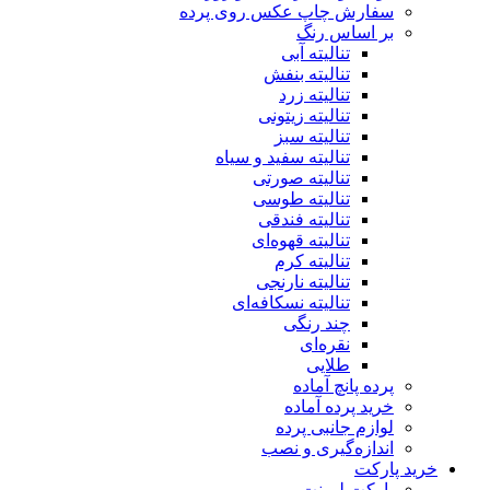
سفارش چاپ عکس روی پرده
بر اساس رنگ
تنالیته آبی
تنالیته بنفش
تنالیته زرد
تنالیته زیتونی
تنالیته سبز
تنالیته سفید و سیاه
تنالیته صورتی
تنالیته طوسی
تنالیته فندقی
تنالیته قهوه‌ای
تنالیته کرم
تنالیته نارنجی
تنالیته نسکافه‌ای
چند رنگی
نقره‌ای
طلایی
پرده پانچ آماده
خرید پرده آماده
لوازم جانبی پرده
اندازه‌گیری و نصب
خرید پارکت
پارکت لمینت