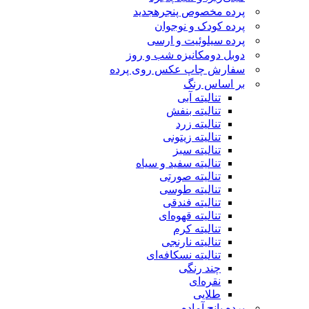
پرده مخصوص پنجره
جدید
پرده کودک و نوجوان
پرده سیلوئیت و ارسی
دوبل دومکانیزه شب و روز
سفارش چاپ عکس روی پرده
بر اساس رنگ
تنالیته آبی
تنالیته بنفش
تنالیته زرد
تنالیته زیتونی
تنالیته سبز
تنالیته سفید و سیاه
تنالیته صورتی
تنالیته طوسی
تنالیته فندقی
تنالیته قهوه‌ای
تنالیته کرم
تنالیته نارنجی
تنالیته نسکافه‌ای
چند رنگی
نقره‌ای
طلایی
پرده پانچ آماده