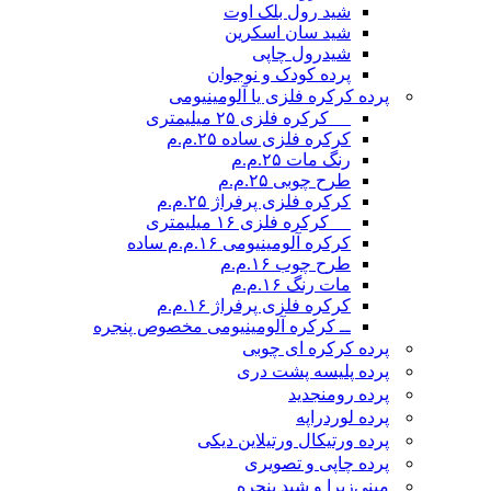
شید رول بلک اوت
شید سان اسکرین
شیدرول چاپی
پرده کودک و نوجوان
پرده کرکره فلزی یا آلومینیومی
__ کرکره فلزی ۲۵ میلیمتری
کرکره فلزی ساده ۲۵.م.م
رنگ مات ۲۵.م.م
طرح چوبی ۲۵.م.م
کرکره فلزی پرفراژ ۲۵.م.م
__ کرکره فلزی ۱۶ میلیمتری
کرکره آلومینیومی ۱۶.م.م ساده
طرح چوب ۱۶.م.م
مات رنگ ۱۶.م.م
کرکره فلزی پرفراژ ۱۶.م.م
ــ کرکره آلومینیومی مخصوص پنجره
پرده کرکره ای چوبی
پرده پلیسه پشت دری
پرده رومن
جدید
پرده لوردراپه
پرده ورتیکال ورتیلاین دیکی
پرده چاپی و تصویری
مینی‌زبرا و شید پنجره