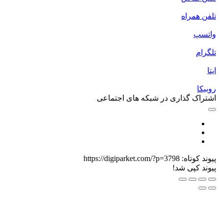
لفن همراه
اتسپ
لگرام
یتا
وبیکا
شتراک گذاری در شبکه های اجتماعی
یوند کوتاه:
https://digiparket.com/?p=3798
یوند کپی شد!