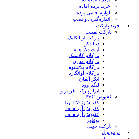
خرید پرده آماده
لوازم جانبی پرده
اندازه‌گیری و نصب
خرید پارکت
پارکت لمینت
پارکت آرتا کلیک
دیبا دکو
آرت دکو هوم
پارکلام کلاسیک
پارکلام مدرن
پارکلام پلاتینیوم
پارکلام آوانگارد
ایگر آلمان
لیگنا وود
ابزار پارکت قرنیز و…
کفپوش PVC
کفپوش PVC آرتا
کفپوش آرتا 2mm
کفپوش آرتا 3mm
بوفلور
پارکت چوبی
ترمو وال
لیست قمیت