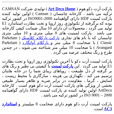
ارکت آرت دکو هوم (
Art Deco Home
) تولیدی شرکت CAMSAN
ترکیه می باشد . کارخانه چامسان ( Camsan ) اولین تولید کننده
پارکت لمینت HDF دارای گواهینامه ISO9001-2000 در کشور ترکیه
بوده که برگرفته از تکنولوژی روز اروپا و تحت نظارت استاندارد E1
تولید می گردد ، محصولات آن دارای 10 سال ضمانت کیفی کارخانه
می باشد . پارکت لمینیت های 8 میلی متری و 10 میلی متری
امسان که با نام های تجاری
پارکت پارکلام کلاسیک
( Parkelam
Class ) با ضخامت 8 میلی متر و
پارکلام آوانگارد
( Parkelam
Avangard ) با ضخامت 10 میلی متر شناخته می شوند ، در چندین
رح و رنگ مختلف عرضه می گردد .
ارکت لمینت آرت دکو با آخرین تکنولوژی روز اروپا و تحت نظارت
تولید می گردد . این
پارکت لمینت
با کیفیتی بی نظیر و رنگ های
ر گرفته از دل طبیعت ، رویاهای زیبای شما را در خانه هایتان
رسیم می کند . نگهداری بی هزینه ، سازگاری با محیط زیست ،
سایش ، گرما ، مقاومت در برابر ضربه و ظاهر بسیار طبیعی
خشی از ویژگی های پارکت لمینت آرت دکو هوم است . کارخانه
ArtDeco اولین تولید کننده ی پارکت لمینت HDF دارای گواهینامه
ISO 9001 – 200 در کشور ترکیه می باشد .
ارکت لمینت آرت دکو هوم دارای ضخامت 8 میلیمتر و
استاندارد
AC
است.