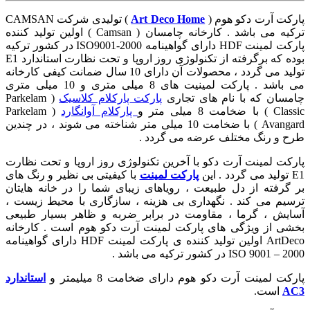
پارکت آرت دکو هوم (
Art Deco Home
) تولیدی شرکت CAMSAN
ترکیه می باشد . کارخانه چامسان ( Camsan ) اولین تولید کننده
پارکت لمینت HDF دارای گواهینامه ISO9001-2000 در کشور ترکیه
بوده که برگرفته از تکنولوژی روز اروپا و تحت نظارت استاندارد E1
تولید می گردد ، محصولات آن دارای 10 سال ضمانت کیفی کارخانه
می باشد . پارکت لمینیت های 8 میلی متری و 10 میلی متری
چامسان که با نام های تجاری
پارکت پارکلام کلاسیک
( Parkelam
Classic ) با ضخامت 8 میلی متر و
پارکلام آوانگارد
( Parkelam
Avangard ) با ضخامت 10 میلی متر شناخته می شوند ، در چندین
طرح و رنگ مختلف عرضه می گردد .
پارکت لمینت آرت دکو با آخرین تکنولوژی روز اروپا و تحت نظارت
E1 تولید می گردد . این
پارکت لمینت
با کیفیتی بی نظیر و رنگ های
بر گرفته از دل طبیعت ، رویاهای زیبای شما را در خانه هایتان
ترسیم می کند . نگهداری بی هزینه ، سازگاری با محیط زیست ،
آسایش ، گرما ، مقاومت در برابر ضربه و ظاهر بسیار طبیعی
بخشی از ویژگی های پارکت لمینت آرت دکو هوم است . کارخانه
ArtDeco اولین تولید کننده ی پارکت لمینت HDF دارای گواهینامه
ISO 9001 – 2000 در کشور ترکیه می باشد .
پارکت لمینت آرت دکو هوم دارای ضخامت 8 میلیمتر و
استاندارد
AC3
است.