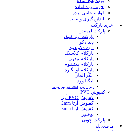
پرده پانچ آماده
خرید پرده آماده
لوازم جانبی پرده
اندازه‌گیری و نصب
خرید پارکت
پارکت لمینت
پارکت آرتا کلیک
دیبا دکو
آرت دکو هوم
پارکلام کلاسیک
پارکلام مدرن
پارکلام پلاتینیوم
پارکلام آوانگارد
ایگر آلمان
لیگنا وود
ابزار پارکت قرنیز و…
کفپوش PVC
کفپوش PVC آرتا
کفپوش آرتا 2mm
کفپوش آرتا 3mm
بوفلور
پارکت چوبی
ترمو وال