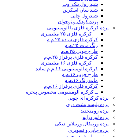
شید رول بلک اوت
شید سان اسکرین
شیدرول چاپی
پرده کودک و نوجوان
پرده کرکره فلزی یا آلومینیومی
__ کرکره فلزی ۲۵ میلیمتری
کرکره فلزی ساده ۲۵.م.م
رنگ مات ۲۵.م.م
طرح چوبی ۲۵.م.م
کرکره فلزی پرفراژ ۲۵.م.م
__ کرکره فلزی ۱۶ میلیمتری
کرکره آلومینیومی ۱۶.م.م ساده
طرح چوب ۱۶.م.م
مات رنگ ۱۶.م.م
کرکره فلزی پرفراژ ۱۶.م.م
ــ کرکره آلومینیومی مخصوص پنجره
پرده کرکره ای چوبی
پرده پلیسه پشت دری
پرده رومن
جدید
پرده لوردراپه
پرده ورتیکال ورتیلاین دیکی
پرده چاپی و تصویری
مینی‌زبرا و شید پنجره