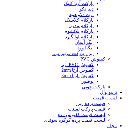
پارکت آرتا کلیک
دیبا دکو
آرت دکو هوم
پارکلام کلاسیک
پارکلام مدرن
پارکلام پلاتینیوم
پارکلام آوانگارد
ایگر آلمان
لیگنا وود
ابزار پارکت قرنیز و…
کفپوش PVC
کفپوش PVC آرتا
کفپوش آرتا 2mm
کفپوش آرتا 3mm
بوفلور
پارکت چوبی
ترمو وال
لیست قمیت
قیمت پرده زبرا
قیمت پارکت لمینت
لیست قیمت کفپوش pvc
لیست قیمت پرده کرکره سوئدی
مجله