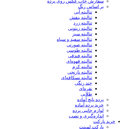
سفارش چاپ عکس روی پرده
بر اساس رنگ
تنالیته آبی
تنالیته بنفش
تنالیته زرد
تنالیته زیتونی
تنالیته سبز
تنالیته سفید و سیاه
تنالیته صورتی
تنالیته طوسی
تنالیته فندقی
تنالیته قهوه‌ای
تنالیته کرم
تنالیته نارنجی
تنالیته نسکافه‌ای
چند رنگی
نقره‌ای
طلایی
پرده پانچ آماده
خرید پرده آماده
لوازم جانبی پرده
اندازه‌گیری و نصب
خرید پارکت
پارکت لمینت