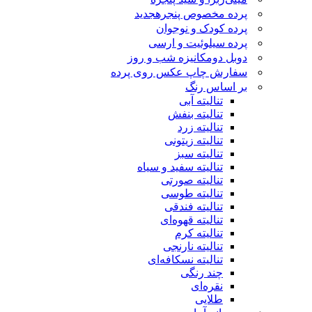
پرده مخصوص پنجره
جدید
پرده کودک و نوجوان
پرده سیلوئیت و ارسی
دوبل دومکانیزه شب و روز
سفارش چاپ عکس روی پرده
بر اساس رنگ
تنالیته آبی
تنالیته بنفش
تنالیته زرد
تنالیته زیتونی
تنالیته سبز
تنالیته سفید و سیاه
تنالیته صورتی
تنالیته طوسی
تنالیته فندقی
تنالیته قهوه‌ای
تنالیته کرم
تنالیته نارنجی
تنالیته نسکافه‌ای
چند رنگی
نقره‌ای
طلایی