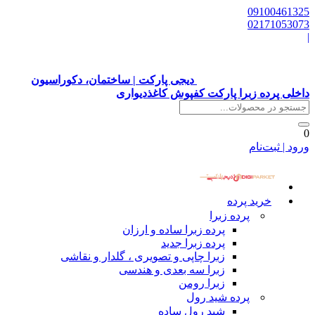
09100461325
02171053073
|
دیجی پارکت | ساختمان، دکوراسیون
داخلی پرده زبرا پارکت کفپوش کاغذدیواری
0
ورود | ثبت‌نام
خرید پرده
پرده زبرا
پرده زبرا ساده و ارزان
پرده زبرا جدید
زبرا چاپی و تصویری ، گلدار و نقاشی
زبرا سه بعدی و هندسی
زبرا رومن
پرده شید رول
شید رول ساده