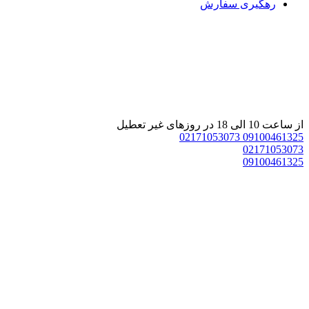
رهگیری سفارش
 ساعت 10 الی 18 در روزهای غیر تعطیل
02171053073
0910046132
0217105307
0910046132