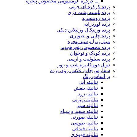
ــ کرکره آلومینیومی مخصوص پنجره
پرده کرکره ای چوبی
پرده پلیسه پشت دری
پرده رومن
جدید
پرده لوردراپه
پرده ورتیکال ورتیلاین دیکی
پرده چاپی و تصویری
مینی‌زبرا و شید پنجره
پرده مخصوص پنجره
جدید
پرده کودک و نوجوان
پرده سیلوئیت و ارسی
دوبل دومکانیزه شب و روز
سفارش چاپ عکس روی پرده
بر اساس رنگ
تنالیته آبی
تنالیته بنفش
تنالیته زرد
تنالیته زیتونی
تنالیته سبز
تنالیته سفید و سیاه
تنالیته صورتی
تنالیته طوسی
تنالیته فندقی
تنالیته قهوه‌ای