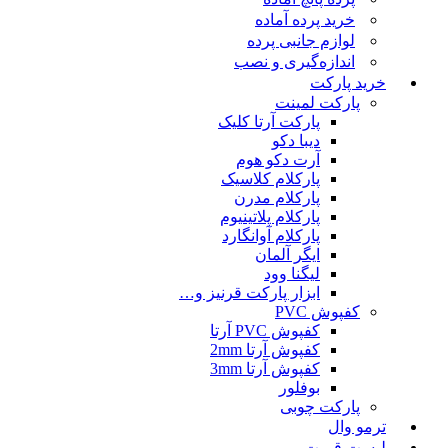
خرید پرده آماده
لوازم جانبی پرده
اندازه‌گیری و نصب
خرید پارکت
پارکت لمینت
پارکت آرتا کلیک
دیبا دکو
آرت دکو هوم
پارکلام کلاسیک
پارکلام مدرن
پارکلام پلاتینیوم
پارکلام آوانگارد
ایگر آلمان
لیگنا وود
ابزار پارکت قرنیز و…
کفپوش PVC
کفپوش PVC آرتا
کفپوش آرتا 2mm
کفپوش آرتا 3mm
بوفلور
پارکت چوبی
ترمو وال
لیست قمیت