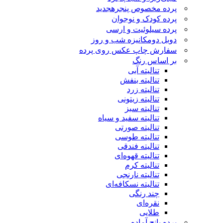
پرده مخصوص پنجره
جدید
پرده کودک و نوجوان
پرده سیلوئیت و ارسی
دوبل دومکانیزه شب و روز
سفارش چاپ عکس روی پرده
بر اساس رنگ
تنالیته آبی
تنالیته بنفش
تنالیته زرد
تنالیته زیتونی
تنالیته سبز
تنالیته سفید و سیاه
تنالیته صورتی
تنالیته طوسی
تنالیته فندقی
تنالیته قهوه‌ای
تنالیته کرم
تنالیته نارنجی
تنالیته نسکافه‌ای
چند رنگی
نقره‌ای
طلایی
پرده پانچ آماده