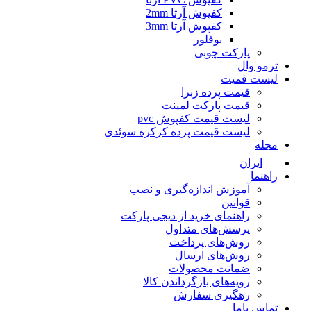
کفپوش آرتا 2mm
کفپوش آرتا 3mm
بوفلور
پارکت چوبی
ترمو وال
لیست قمیت
قیمت پرده زبرا
قیمت پارکت لمینت
لیست قیمت کفپوش pvc
لیست قیمت پرده کرکره سوئدی
مجله
ایران
راهنما
آموزش اندازه‌گیری و نصب
قوانین
راهنمای خرید از دیجی پارکت
پرسش‌های متداول
روش‌های پرداخت
روش‌های ارسال
ضمانت محصولات
رویه‌های بازگرداندن کالا
رهگیری سفارش
تماس باما