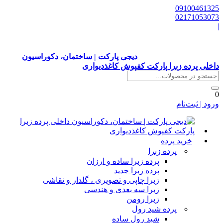
0910046132
0217105307
دیجی پارکت | ساختمان، دکوراسیون
اخلی پرده زبرا پارکت کفپوش کاغذدیواری
رود | ثبت‌نام
خرید پرده
پرده زبرا
پرده زبرا ساده و ارزان
پرده زبرا جدید
زبرا چاپی و تصویری ، گلدار و نقاشی
زبرا سه بعدی و هندسی
زبرا رومن
پرده شید رول
شید رول ساده