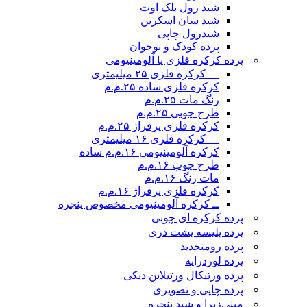
شید رول بلک اوت
شید سان اسکرین
شیدرول چاپی
پرده کودک و نوجوان
پرده کرکره فلزی یا آلومینیومی
__ کرکره فلزی ۲۵ میلیمتری
کرکره فلزی ساده ۲۵.م.م
رنگ مات ۲۵.م.م
طرح چوبی ۲۵.م.م
کرکره فلزی پرفراژ ۲۵.م.م
__ کرکره فلزی ۱۶ میلیمتری
کرکره آلومینیومی ۱۶.م.م ساده
طرح چوب ۱۶.م.م
مات رنگ ۱۶.م.م
کرکره فلزی پرفراژ ۱۶.م.م
ــ کرکره آلومینیومی مخصوص پنجره
پرده کرکره ای چوبی
پرده پلیسه پشت دری
پرده رومن
جدید
پرده لوردراپه
پرده ورتیکال ورتیلاین دیکی
پرده چاپی و تصویری
مینی‌زبرا و شید پنجره