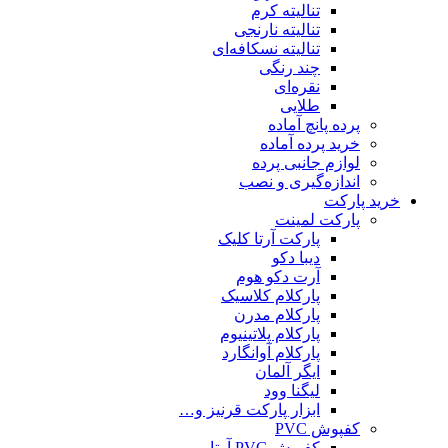
تنالیته کرم
تنالیته نارنجی
تنالیته نسکافه‌ای
چند رنگی
نقره‌ای
طلایی
پرده پانچ آماده
خرید پرده آماده
لوازم جانبی پرده
اندازه‌گیری و نصب
خرید پارکت
پارکت لمینت
پارکت آرتا کلیک
دیبا دکو
آرت دکو هوم
پارکلام کلاسیک
پارکلام مدرن
پارکلام پلاتینیوم
پارکلام آوانگارد
ایگر آلمان
لیگنا وود
ابزار پارکت قرنیز و…
کفپوش PVC
کفپوش PVC آرتا