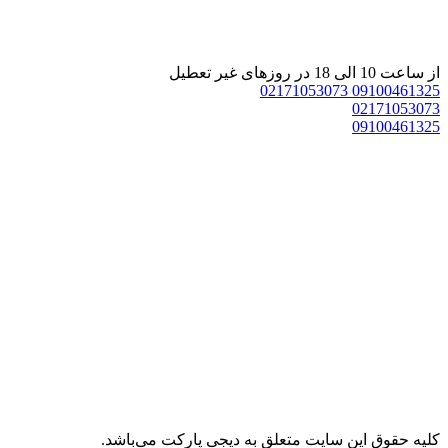
 10 الی 18 در روزهای غیر تعطیل
02171053073
091004613
021710530
091004613
يه حقوق اين سايت متعلق به دیجی پارکت می‌باشد.