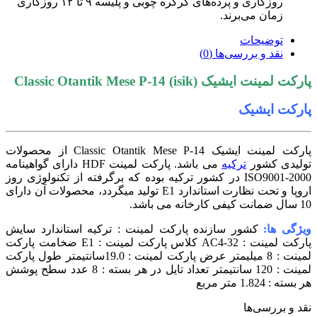
روزکاری و پرده‌های کرکره چوبی و پلیسه ۹ تا ۱۲ روزکاری
زمان می‌برند.
توضیحات
نقد و بررسی‌ها (0)
ت لمینت ایشیک Classic Otantik Mese P-14 (isik)
رکت ایشیک
پارکت لمینت ایشیک Classic Otantik Mese P-14 از محصولات
لیدی کشور
ترکیه
می باشد. پارکت لمینت HDF دارای گواهینامه
ISO9001-2000 در کشور ترکیه بوده که برگرفته از تکنولوژی روز
اروپا و تحت نظارت استاندارد E1 تولید میگردد، محصولات آن دارای
ه می باشد.
ژگی ها:
کشور سازنده پارکت لمینت : ترکیه استاندارد سایش
پارکت لمینت : AC4-32 کلاس پارکت لمینت : E1 ضخامت پارکت
لمینت : 8 میلیمتر عرض پارکت لمینت : 19.0سانتیمتر طول پارکت
لمینت : 120 سانتیمتر تعداد تایل در هر بسته : 8 عدد سطح پوشش
ته : 1.824 متر مربع
د و بررسی‌ها