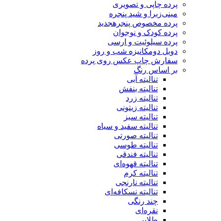
پرده چاپی و تصویری
مینی‌زبرا و شید پنجره
پرده مخصوص پنجره
جدید
پرده کودک و نوجوان
پرده سیلوئیت و ارسی
دوبل دومکانیزه شب و روز
سفارش چاپ عکس روی پرده
بر اساس رنگ
تنالیته آبی
تنالیته بنفش
تنالیته زرد
تنالیته زیتونی
تنالیته سبز
تنالیته سفید و سیاه
تنالیته صورتی
تنالیته طوسی
تنالیته فندقی
تنالیته قهوه‌ای
تنالیته کرم
تنالیته نارنجی
تنالیته نسکافه‌ای
چند رنگی
نقره‌ای
طلایی