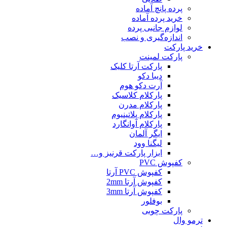
پرده پانچ آماده
خرید پرده آماده
لوازم جانبی پرده
اندازه‌گیری و نصب
خرید پارکت
پارکت لمینت
پارکت آرتا کلیک
دیبا دکو
آرت دکو هوم
پارکلام کلاسیک
پارکلام مدرن
پارکلام پلاتینیوم
پارکلام آوانگارد
ایگر آلمان
لیگنا وود
ابزار پارکت قرنیز و…
کفپوش PVC
کفپوش PVC آرتا
کفپوش آرتا 2mm
کفپوش آرتا 3mm
بوفلور
پارکت چوبی
ترمو وال