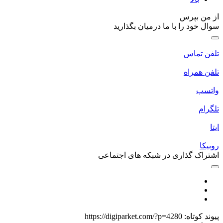
 من بپرس
ال خود را با ما درمیان بگذارید
فن تماس
فن همراه
تسپ
گرام
ا
بیکا
تراک گذاری در شبکه های اجتماعی
وند کوتاه:
https://digiparket.com/?p=4280