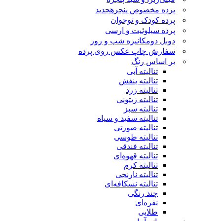
پرده مخصوص پنجره
جدید
پرده کودک و نوجوان
پرده سیلوئیت و ارسی
دوبل دومکانیزه شب و روز
سفارش چاپ عکس روی پرده
بر اساس رنگ
تنالیته آبی
تنالیته بنفش
تنالیته زرد
تنالیته زیتونی
تنالیته سبز
تنالیته سفید و سیاه
تنالیته صورتی
تنالیته طوسی
تنالیته فندقی
تنالیته قهوه‌ای
تنالیته کرم
تنالیته نارنجی
تنالیته نسکافه‌ای
چند رنگی
نقره‌ای
طلایی