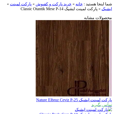
ا اینجا هستید :
خانه
»
خرید پارکت و کفپوش
»
پارکت لمینت
»
شیک
»
پارکت لمینت ایشیک Classic Otantik Mese P-14
صولات مشابه
ت لمینت ایشیک Nature Elbruz Ceviz P-25
اس بگیرید