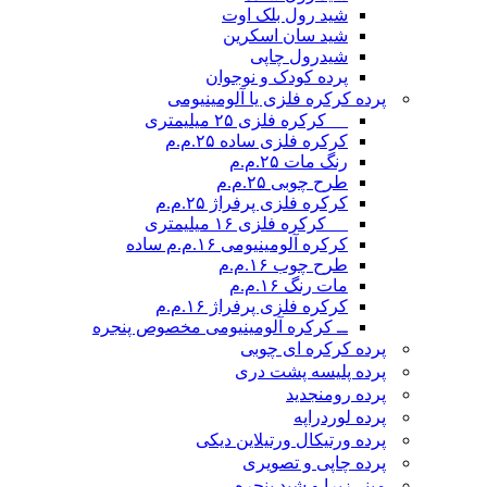
شید رول بلک اوت
شید سان اسکرین
شیدرول چاپی
پرده کودک و نوجوان
پرده کرکره فلزی یا آلومینیومی
__ کرکره فلزی ۲۵ میلیمتری
کرکره فلزی ساده ۲۵.م.م
رنگ مات ۲۵.م.م
طرح چوبی ۲۵.م.م
کرکره فلزی پرفراژ ۲۵.م.م
__ کرکره فلزی ۱۶ میلیمتری
کرکره آلومینیومی ۱۶.م.م ساده
طرح چوب ۱۶.م.م
مات رنگ ۱۶.م.م
کرکره فلزی پرفراژ ۱۶.م.م
ــ کرکره آلومینیومی مخصوص پنجره
پرده کرکره ای چوبی
پرده پلیسه پشت دری
پرده رومن
جدید
پرده لوردراپه
پرده ورتیکال ورتیلاین دیکی
پرده چاپی و تصویری
مینی‌زبرا و شید پنجره