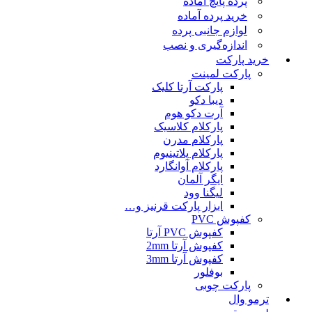
پرده پانچ آماده
خرید پرده آماده
لوازم جانبی پرده
اندازه‌گیری و نصب
خرید پارکت
پارکت لمینت
پارکت آرتا کلیک
دیبا دکو
آرت دکو هوم
پارکلام کلاسیک
پارکلام مدرن
پارکلام پلاتینیوم
پارکلام آوانگارد
ایگر آلمان
لیگنا وود
ابزار پارکت قرنیز و…
کفپوش PVC
کفپوش PVC آرتا
کفپوش آرتا 2mm
کفپوش آرتا 3mm
بوفلور
پارکت چوبی
ترمو وال