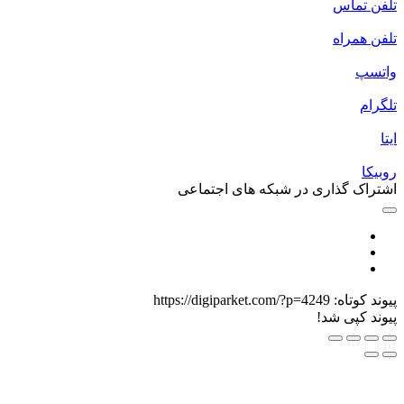
لفن تماس
لفن همراه
اتسپ
لگرام
یتا
وبیکا
شتراک گذاری در شبکه های اجتماعی
یوند کوتاه:
https://digiparket.com/?p=4249
یوند کپی شد!