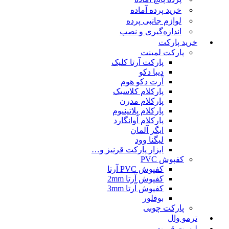
خرید پرده آماده
لوازم جانبی پرده
اندازه‌گیری و نصب
خرید پارکت
پارکت لمینت
پارکت آرتا کلیک
دیبا دکو
آرت دکو هوم
پارکلام کلاسیک
پارکلام مدرن
پارکلام پلاتینیوم
پارکلام آوانگارد
ایگر آلمان
لیگنا وود
ابزار پارکت قرنیز و…
کفپوش PVC
کفپوش PVC آرتا
کفپوش آرتا 2mm
کفپوش آرتا 3mm
بوفلور
پارکت چوبی
ترمو وال
لیست قمیت