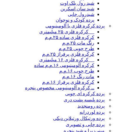
شید رول بلک اوت
شید سان اسکرین
شیدرول چاپی
پرده کودک و نوجوان
پرده کرکره فلزی یا آلومینیومی
__ کرکره فلزی ۲۵ میلیمتری
کرکره فلزی ساده ۲۵.م.م
رنگ مات ۲۵.م.م
طرح چوبی ۲۵.م.م
کرکره فلزی پرفراژ ۲۵.م.م
__ کرکره فلزی ۱۶ میلیمتری
کرکره آلومینیومی ۱۶.م.م ساده
طرح چوب ۱۶.م.م
مات رنگ ۱۶.م.م
کرکره فلزی پرفراژ ۱۶.م.م
ــ کرکره آلومینیومی مخصوص پنجره
پرده کرکره ای چوبی
پرده پلیسه پشت دری
پرده رومن
جدید
پرده لوردراپه
پرده ورتیکال ورتیلاین دیکی
پرده چاپی و تصویری
مینی‌زبرا و شید پنجره