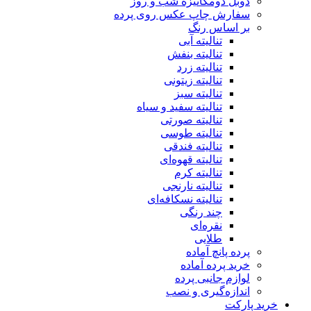
دوبل دومکانیزه شب و روز
سفارش چاپ عکس روی پرده
بر اساس رنگ
تنالیته آبی
تنالیته بنفش
تنالیته زرد
تنالیته زیتونی
تنالیته سبز
تنالیته سفید و سیاه
تنالیته صورتی
تنالیته طوسی
تنالیته فندقی
تنالیته قهوه‌ای
تنالیته کرم
تنالیته نارنجی
تنالیته نسکافه‌ای
چند رنگی
نقره‌ای
طلایی
پرده پانچ آماده
خرید پرده آماده
لوازم جانبی پرده
اندازه‌گیری و نصب
خرید پارکت