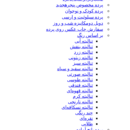
پرده مخصوص پنجره
جدید
پرده کودک و نوجوان
پرده سیلوئیت و ارسی
دوبل دومکانیزه شب و روز
سفارش چاپ عکس روی پرده
بر اساس رنگ
تنالیته آبی
تنالیته بنفش
تنالیته زرد
تنالیته زیتونی
تنالیته سبز
تنالیته سفید و سیاه
تنالیته صورتی
تنالیته طوسی
تنالیته فندقی
تنالیته قهوه‌ای
تنالیته کرم
تنالیته نارنجی
تنالیته نسکافه‌ای
چند رنگی
نقره‌ای
طلایی
پرده پانچ آماده