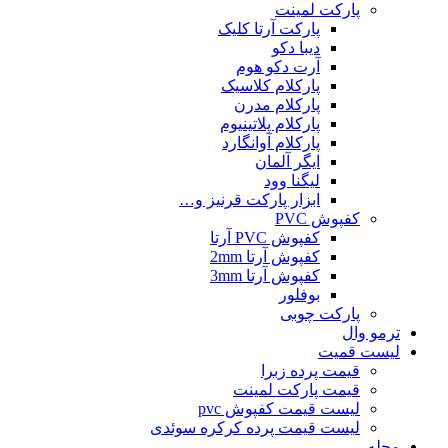
پارکت لمینت
پارکت آرتا کلیک
دیبا دکو
آرت دکو هوم
پارکلام کلاسیک
پارکلام مدرن
پارکلام پلاتینیوم
پارکلام آوانگارد
ایگر آلمان
لیگنا وود
ابزار پارکت قرنیز و…
کفپوش PVC
کفپوش PVC آرتا
کفپوش آرتا 2mm
کفپوش آرتا 3mm
بوفلور
پارکت چوبی
ترمو وال
لیست قمیت
قیمت پرده زبرا
قیمت پارکت لمینت
لیست قیمت کفپوش pvc
لیست قیمت پرده کرکره سوئدی
مجله