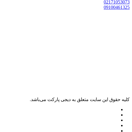
0217105307
0910046132
ليه حقوق اين سايت متعلق به دیجی پارکت می‌باشد.