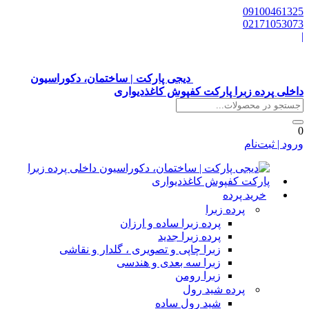
0910046132
0217105307
دیجی پارکت | ساختمان، دکوراسیون
اخلی پرده زبرا پارکت کفپوش کاغذدیواری
رود | ثبت‌نام
خرید پرده
پرده زبرا
پرده زبرا ساده و ارزان
پرده زبرا جدید
زبرا چاپی و تصویری ، گلدار و نقاشی
زبرا سه بعدی و هندسی
زبرا رومن
پرده شید رول
شید رول ساده