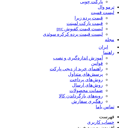
پارکت چوبی
مو وال
ست قمیت
قیمت پرده زبرا
قیمت پارکت لمینت
لیست قیمت کفپوش pvc
لیست قیمت پرده کرکره سوئدی
له
ایران
هنما
آموزش اندازه‌گیری و نصب
قوانین
راهنمای خرید از دیجی پارکت
پرسش‌های متداول
روش‌های پرداخت
روش‌های ارسال
ضمانت محصولات
رویه‌های بازگرداندن کالا
رهگیری سفارش
اس باما
رست
اب کاربری
زودن به سبد خرید