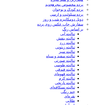
پرده مخصوص پنجره
جدید
پرده کودک و نوجوان
پرده سیلوئیت و ارسی
دوبل دومکانیزه شب و روز
سفارش چاپ عکس روی پرده
بر اساس رنگ
تنالیته آبی
تنالیته بنفش
تنالیته زرد
تنالیته زیتونی
تنالیته سبز
تنالیته سفید و سیاه
تنالیته صورتی
تنالیته طوسی
تنالیته فندقی
تنالیته قهوه‌ای
تنالیته کرم
تنالیته نارنجی
تنالیته نسکافه‌ای
چند رنگی
نقره‌ای
طلایی