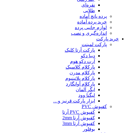
نقره‌ای
طلایی
پرده پانچ آماده
خرید پرده آماده
لوازم جانبی پرده
اندازه‌گیری و نصب
ید پارکت
پارکت لمینت
پارکت آرتا کلیک
دیبا دکو
آرت دکو هوم
پارکلام کلاسیک
پارکلام مدرن
پارکلام پلاتینیوم
پارکلام آوانگارد
ایگر آلمان
لیگنا وود
ابزار پارکت قرنیز و…
کفپوش PVC
کفپوش PVC آرتا
کفپوش آرتا 2mm
کفپوش آرتا 3mm
بوفلور