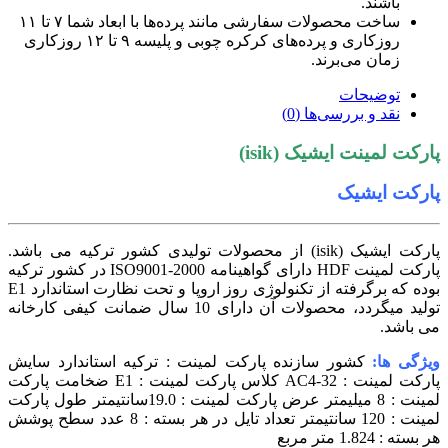
شند.
ساخت محصولات سفارشی مانند پرده‌ها با ابعاد شما ۷ تا ۱۱
روزکاری و پرده‌های کرکره چوبی و پلیسه ۹ تا ۱۲ روزکاری
ان می‌برند.
ضیحات
د و بررسی‌ها (0)
ینت ایشیک (isik)
ایشیک
پارکت ایشیک (isik) از محصولات تولیدی کشور ترکیه می باشد.
پارکت لمینت HDF دارای گواهینامه ISO9001-2000 در کشور ترکیه
بوده که برگرفته از تکنولوژی روز اروپا و تحت نظارت استاندارد E1
تولید میگردد، محصولات آن دارای 10 سال ضمانت کیفی کارخانه
.
ا:
کشور سازنده پارکت لمینت : ترکیه استاندارد سایش
پارکت لمینت : AC4-32 کلاس پارکت لمینت : E1 ضخامت پارکت
لمینت : 8 میلیمتر عرض پارکت لمینت : 19.0سانتیمتر طول پارکت
لمینت : 120 سانتیمتر تعداد تایل در هر بسته : 8 عدد سطح پوشش
 مربع