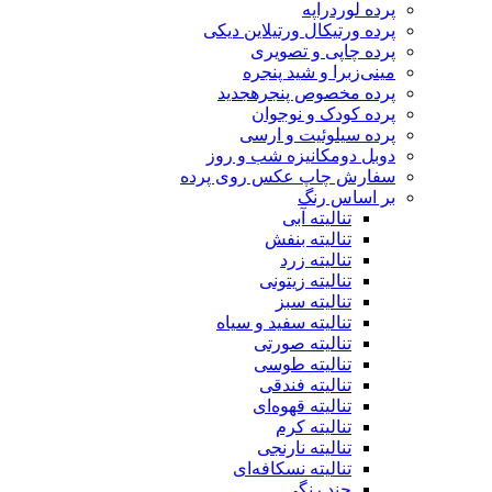
پرده لوردراپه
پرده ورتیکال ورتیلاین دیکی
پرده چاپی و تصویری
مینی‌زبرا و شید پنجره
پرده مخصوص پنجره
جدید
پرده کودک و نوجوان
پرده سیلوئیت و ارسی
دوبل دومکانیزه شب و روز
سفارش چاپ عکس روی پرده
بر اساس رنگ
تنالیته آبی
تنالیته بنفش
تنالیته زرد
تنالیته زیتونی
تنالیته سبز
تنالیته سفید و سیاه
تنالیته صورتی
تنالیته طوسی
تنالیته فندقی
تنالیته قهوه‌ای
تنالیته کرم
تنالیته نارنجی
تنالیته نسکافه‌ای
چند رنگی