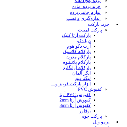
پرده پانچ آماده
خرید پرده آماده
لوازم جانبی پرده
اندازه‌گیری و نصب
خرید پارکت
پارکت لمینت
پارکت آرتا کلیک
دیبا دکو
آرت دکو هوم
پارکلام کلاسیک
پارکلام مدرن
پارکلام پلاتینیوم
پارکلام آوانگارد
ایگر آلمان
لیگنا وود
ابزار پارکت قرنیز و…
کفپوش PVC
کفپوش PVC آرتا
کفپوش آرتا 2mm
کفپوش آرتا 3mm
بوفلور
پارکت چوبی
ترمو وال