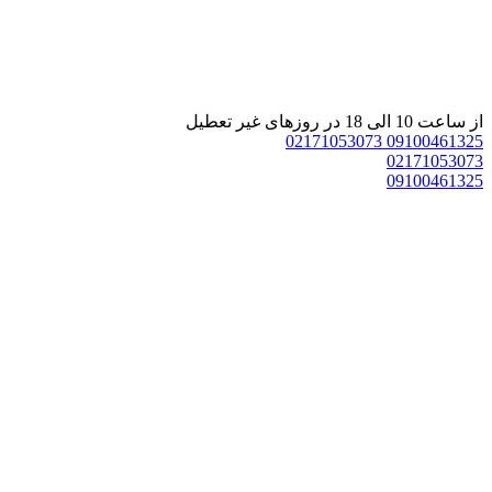
ر تعطیل
02171053073
0910
0217
0910