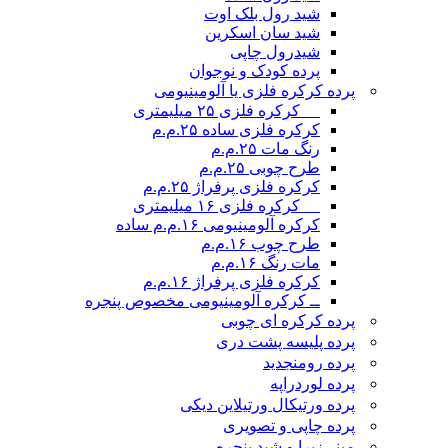
شید رول بلک اوت
شید سان اسکرین
شیدرول چاپی
پرده کودک و نوجوان
پرده کرکره فلزی یا آلومینیومی
__ کرکره فلزی ۲۵ میلیمتری
کرکره فلزی ساده ۲۵.م.م
رنگ مات ۲۵.م.م
طرح چوبی ۲۵.م.م
کرکره فلزی پرفراژ ۲۵.م.م
__ کرکره فلزی ۱۶ میلیمتری
کرکره آلومینیومی ۱۶.م.م ساده
طرح چوب ۱۶.م.م
مات رنگ ۱۶.م.م
کرکره فلزی پرفراژ ۱۶.م.م
ــ کرکره آلومینیومی مخصوص پنجره
پرده کرکره ای چوبی
پرده پلیسه پشت دری
پرده رومن
جدید
پرده لوردراپه
پرده ورتیکال ورتیلاین دیکی
پرده چاپی و تصویری
مینی‌زبرا و شید پنجره