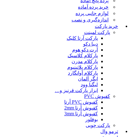
پرده پانچ آماده
خرید پرده آماده
لوازم جانبی پرده
اندازه‌گیری و نصب
خرید پارکت
پارکت لمینت
پارکت آرتا کلیک
دیبا دکو
آرت دکو هوم
پارکلام کلاسیک
پارکلام مدرن
پارکلام پلاتینیوم
پارکلام آوانگارد
ایگر آلمان
لیگنا وود
ابزار پارکت قرنیز و…
کفپوش PVC
کفپوش PVC آرتا
کفپوش آرتا 2mm
کفپوش آرتا 3mm
بوفلور
پارکت چوبی
ترمو وال