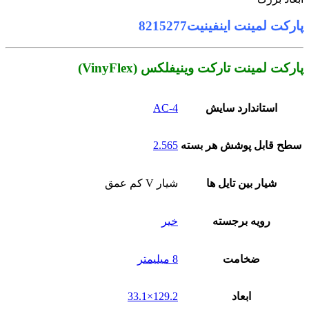
پارکت لمینت اینفینیت8215277
پارکت لمینت تارکت وینیفلکس (VinyFlex)
استاندارد سایش
AC-4
سطح قابل پوشش هر بسته
2.565
شیار بین تایل ها
شیار V کم عمق
رویه برجسته
خیر
ضخامت
8 میلیمتر
ابعاد
129.2×33.1