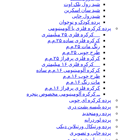
شید رول بلک اوت
شید سان اسکرین
شیدرول چاپی
پرده کودک و نوجوان
پرده کرکره فلزی یا آلومینیومی
__ کرکره فلزی ۲۵ میلیمتری
کرکره فلزی ساده ۲۵.م.م
رنگ مات ۲۵.م.م
طرح چوبی ۲۵.م.م
کرکره فلزی پرفراژ ۲۵.م.م
__ کرکره فلزی ۱۶ میلیمتری
کرکره آلومینیومی ۱۶.م.م ساده
طرح چوب ۱۶.م.م
مات رنگ ۱۶.م.م
کرکره فلزی پرفراژ ۱۶.م.م
ــ کرکره آلومینیومی مخصوص پنجره
پرده کرکره ای چوبی
پرده پلیسه پشت دری
پرده رومن
جدید
پرده لوردراپه
پرده ورتیکال ورتیلاین دیکی
پرده چاپی و تصویری
مینی‌زبرا و شید پنجره