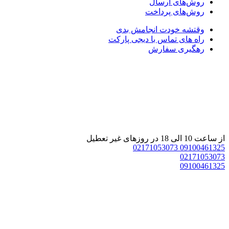
روش‌های ارسال
روش‌های پرداخت
وقتشه خودت انجامش بدی
راه های تماس با دیجی پارکت
رهگیری سفارش
از ساعت 10 الی 18 در روزهای غیر تعطیل
02171053073
09100461325
02171053073
09100461325