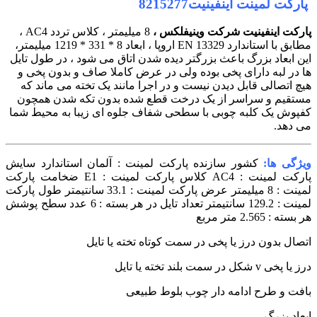
پارکت لمینت اینفینیت8215277
پارکت اینفینیت شرکت وینیفلکس ،
8 میلیمتر ، کلاس تردد AC4 ،
مطابق با استاندارد EN 13329 اروپا ، ابعاد 8 * 331 * 1219 میلیمتر،
این ابعاد بزرگ باعث بزرگتر دیده شدن اتاق می شود ، در طول تایل
ها در لبه دارای پخی بوده ولی در عرض کاملا صاف و بدون پخی و
هیچ اتصالی قابل دیدن نیست و در اجرا مانند یک تخته می ماند که
مستقیم و سراسر از یک درخت قطع شده بدون تکه شدن همچون
کفپوش یک کلبه چوبی با سطحی شفاف جلوه ای زیبا به محیط شما
می دهد.
ویژگی ها:
کشور سازنده پارکت لمینت : آلمان
استاندارد سایش
پارکت لمینت : AC4
کلاس پارکت لمینت : E1
ضخامت پارکت
لمینت : 8 میلیمتر
عرض پارکت لمینت : 33.1 سانتیمتر
طول پارکت
لمینت : 129.2 سانتیمتر
تعداد تایل در هر بسته : 6 عدد
سطح پوشش
هر بسته : 2.565 متر مربع
اتصال بدون درز یا پخی در سمت کوتاه تخته یا تایل
درز یا پخی v شکل در سمت بلند تخته یا تایل
بافت و طرح ادامه دار چوب بلوط طبیعی
ابعاد بزرگ