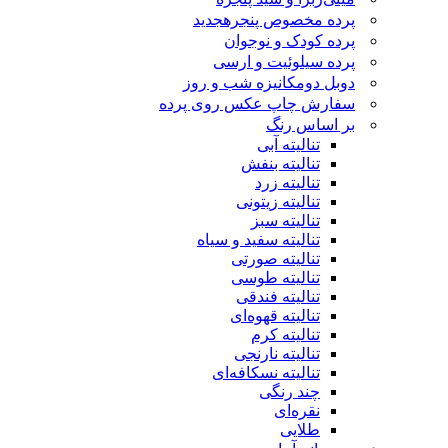
پرده مخصوص پنجره
جدید
پرده کودک و نوجوان
پرده سیلوئیت و ارسی
دوبل دومکانیزه شب و روز
سفارش چاپ عکس روی پرده
بر اساس رنگ
تنالیته آبی
تنالیته بنفش
تنالیته زرد
تنالیته زیتونی
تنالیته سبز
تنالیته سفید و سیاه
تنالیته صورتی
تنالیته طوسی
تنالیته فندقی
تنالیته قهوه‌ای
تنالیته کرم
تنالیته نارنجی
تنالیته نسکافه‌ای
چند رنگی
نقره‌ای
طلایی