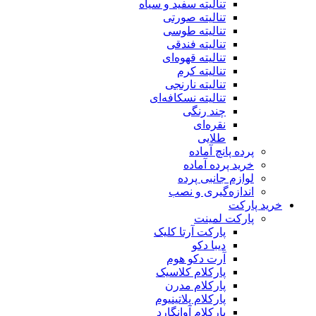
تنالیته سفید و سیاه
تنالیته صورتی
تنالیته طوسی
تنالیته فندقی
تنالیته قهوه‌ای
تنالیته کرم
تنالیته نارنجی
تنالیته نسکافه‌ای
چند رنگی
نقره‌ای
طلایی
پرده پانچ آماده
خرید پرده آماده
لوازم جانبی پرده
اندازه‌گیری و نصب
خرید پارکت
پارکت لمینت
پارکت آرتا کلیک
دیبا دکو
آرت دکو هوم
پارکلام کلاسیک
پارکلام مدرن
پارکلام پلاتینیوم
پارکلام آوانگارد