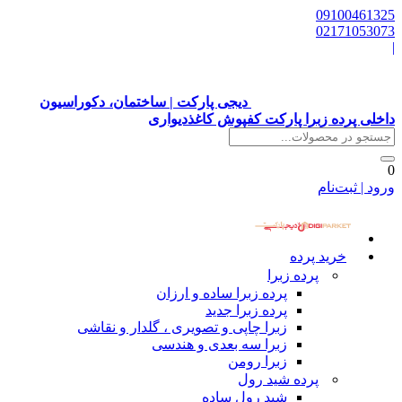
09100461325
02171053073
|
دیجی پارکت | ساختمان، دکوراسیون
داخلی پرده زبرا پارکت کفپوش کاغذدیواری
0
ورود | ثبت‌نام
خرید پرده
پرده زبرا
پرده زبرا ساده و ارزان
پرده زبرا جدید
زبرا چاپی و تصویری ، گلدار و نقاشی
زبرا سه بعدی و هندسی
زبرا رومن
پرده شید رول
شید رول ساده