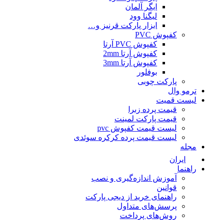
ایگر آلمان
لیگنا وود
ابزار پارکت قرنیز و…
کفپوش PVC
کفپوش PVC آرتا
کفپوش آرتا 2mm
کفپوش آرتا 3mm
بوفلور
پارکت چوبی
ترمو وال
لیست قمیت
قیمت پرده زبرا
قیمت پارکت لمینت
لیست قیمت کفپوش pvc
لیست قیمت پرده کرکره سوئدی
مجله
ایران
راهنما
آموزش اندازه‌گیری و نصب
قوانین
راهنمای خرید از دیجی پارکت
پرسش‌های متداول
روش‌های پرداخت