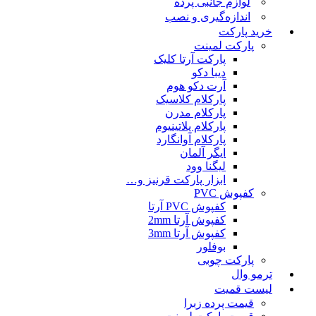
لوازم جانبی پرده
اندازه‌گیری و نصب
خرید پارکت
پارکت لمینت
پارکت آرتا کلیک
دیبا دکو
آرت دکو هوم
پارکلام کلاسیک
پارکلام مدرن
پارکلام پلاتینیوم
پارکلام آوانگارد
ایگر آلمان
لیگنا وود
ابزار پارکت قرنیز و…
کفپوش PVC
کفپوش PVC آرتا
کفپوش آرتا 2mm
کفپوش آرتا 3mm
بوفلور
پارکت چوبی
ترمو وال
لیست قمیت
قیمت پرده زبرا