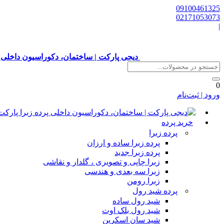
09100461325
02171053073
|
دیجی پارکت | ساختمان، دکوراسیون داخلی 
0
ورود | ثبت‌نام
خرید پرده
پرده زبرا
پرده زبرا ساده و ارزان
پرده زبرا جدید
زبرا چاپی و تصویری ، گلدار و نقاشی
زبرا سه بعدی و هندسی
زبرا رومن
پرده شید رول
شید رول ساده
شید رول بلک اوت
شید سان اسکرین