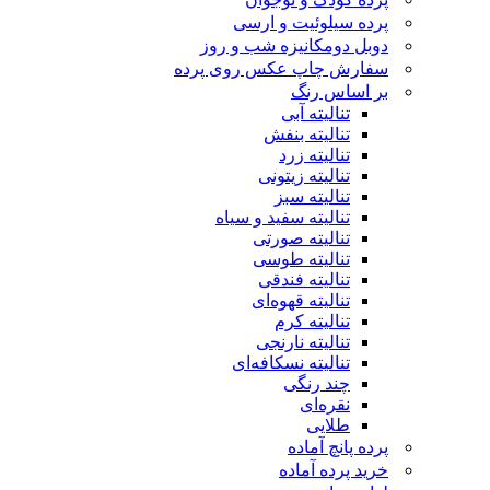
پرده سیلوئیت و ارسی
دوبل دومکانیزه شب و روز
سفارش چاپ عکس روی پرده
بر اساس رنگ
تنالیته آبی
تنالیته بنفش
تنالیته زرد
تنالیته زیتونی
تنالیته سبز
تنالیته سفید و سیاه
تنالیته صورتی
تنالیته طوسی
تنالیته فندقی
تنالیته قهوه‌ای
تنالیته کرم
تنالیته نارنجی
تنالیته نسکافه‌ای
چند رنگی
نقره‌ای
طلایی
پرده پانچ آماده
خرید پرده آماده