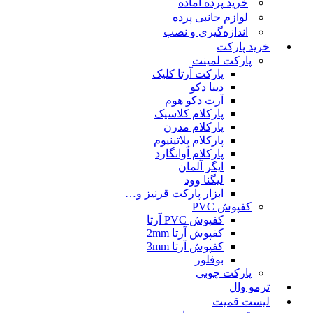
خرید پرده آماده
لوازم جانبی پرده
اندازه‌گیری و نصب
خرید پارکت
پارکت لمینت
پارکت آرتا کلیک
دیبا دکو
آرت دکو هوم
پارکلام کلاسیک
پارکلام مدرن
پارکلام پلاتینیوم
پارکلام آوانگارد
ایگر آلمان
لیگنا وود
ابزار پارکت قرنیز و…
کفپوش PVC
کفپوش PVC آرتا
کفپوش آرتا 2mm
کفپوش آرتا 3mm
بوفلور
پارکت چوبی
ترمو وال
لیست قمیت