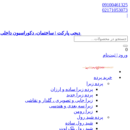
09100461325
02171053073
|
دیجی پارکت | ساختمان، دکوراسیون داخلی 
0
ورود | ثبت‌نام
خرید پرده
پرده زبرا
پرده زبرا ساده و ارزان
پرده زبرا جدید
زبرا چاپی و تصویری ، گلدار و نقاشی
زبرا سه بعدی و هندسی
زبرا رومن
پرده شید رول
شید رول ساده
شید رول بلک اوت