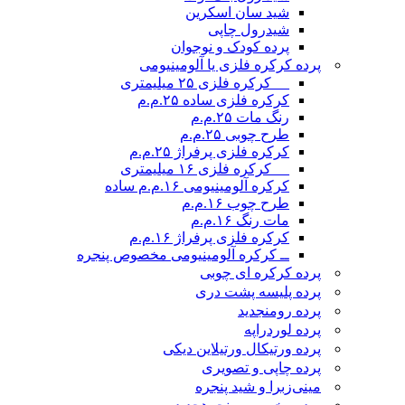
شید سان اسکرین
شیدرول چاپی
پرده کودک و نوجوان
پرده کرکره فلزی یا آلومینیومی
__ کرکره فلزی ۲۵ میلیمتری
کرکره فلزی ساده ۲۵.م.م
رنگ مات ۲۵.م.م
طرح چوبی ۲۵.م.م
کرکره فلزی پرفراژ ۲۵.م.م
__ کرکره فلزی ۱۶ میلیمتری
کرکره آلومینیومی ۱۶.م.م ساده
طرح چوب ۱۶.م.م
مات رنگ ۱۶.م.م
کرکره فلزی پرفراژ ۱۶.م.م
ــ کرکره آلومینیومی مخصوص پنجره
پرده کرکره ای چوبی
پرده پلیسه پشت دری
پرده رومن
جدید
پرده لوردراپه
پرده ورتیکال ورتیلاین دیکی
پرده چاپی و تصویری
مینی‌زبرا و شید پنجره