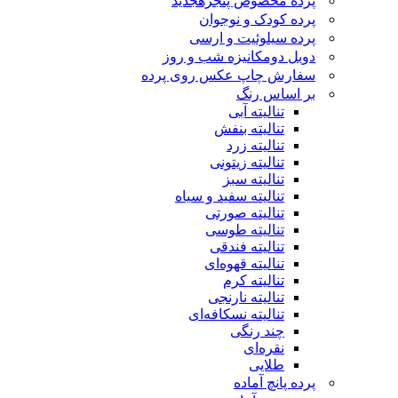
پرده مخصوص پنجره
جدید
پرده کودک و نوجوان
پرده سیلوئیت و ارسی
دوبل دومکانیزه شب و روز
سفارش چاپ عکس روی پرده
بر اساس رنگ
تنالیته آبی
تنالیته بنفش
تنالیته زرد
تنالیته زیتونی
تنالیته سبز
تنالیته سفید و سیاه
تنالیته صورتی
تنالیته طوسی
تنالیته فندقی
تنالیته قهوه‌ای
تنالیته کرم
تنالیته نارنجی
تنالیته نسکافه‌ای
چند رنگی
نقره‌ای
طلایی
پرده پانچ آماده