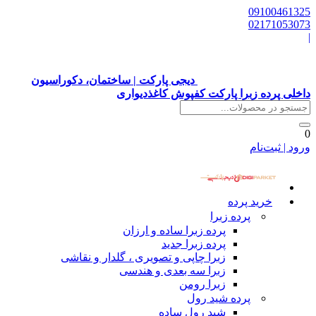
09100461325
02171053073
|
دیجی پارکت | ساختمان، دکوراسیون
داخلی پرده زبرا پارکت کفپوش کاغذدیواری
0
ورود | ثبت‌نام
خرید پرده
پرده زبرا
پرده زبرا ساده و ارزان
پرده زبرا جدید
زبرا چاپی و تصویری ، گلدار و نقاشی
زبرا سه بعدی و هندسی
زبرا رومن
پرده شید رول
شید رول ساده