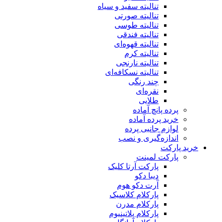
تنالیته سفید و سیاه
تنالیته صورتی
تنالیته طوسی
تنالیته فندقی
تنالیته قهوه‌ای
تنالیته کرم
تنالیته نارنجی
تنالیته نسکافه‌ای
چند رنگی
نقره‌ای
طلایی
پرده پانچ آماده
خرید پرده آماده
لوازم جانبی پرده
اندازه‌گیری و نصب
خرید پارکت
پارکت لمینت
پارکت آرتا کلیک
دیبا دکو
آرت دکو هوم
پارکلام کلاسیک
پارکلام مدرن
پارکلام پلاتینیوم