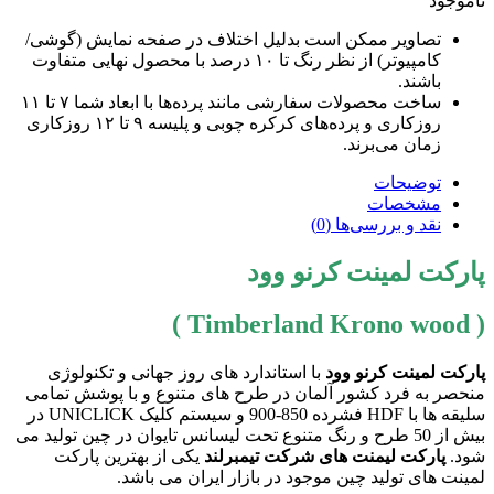
ناموجود
تصاویر ممکن است بدلیل اختلاف در صفحه نمایش (گوشی/
کامپیوتر) از نظر رنگ تا ۱۰ درصد با محصول نهایی متفاوت
باشند.
ساخت محصولات سفارشی مانند پرده‌ها با ابعاد شما ۷ تا ۱۱
روزکاری و پرده‌های کرکره چوبی و پلیسه ۹ تا ۱۲ روزکاری
زمان می‌برند.
توضیحات
مشخصات
نقد و بررسی‌ها (0)
پارکت لمینت کرنو وود
( Timberland Krono wood )
پارکت لمینت کرنو وود
با استاندارد های روز جهانی و تکنولوژی
منحصر به فرد کشور آلمان در طرح های متنوع و با پوشش تمامی
سلیقه ها با HDF فشرده 850-900 و سیستم کلیک UNICLICK در
بیش از 50 طرح و رنگ متنوع تحت لیسانس تایوان در چین تولید می
شود.
پارکت لیمنت های شرکت تیمبرلند
یکی از بهترین پارکت
لمینت های تولید چین موجود در بازار ایران می باشد.