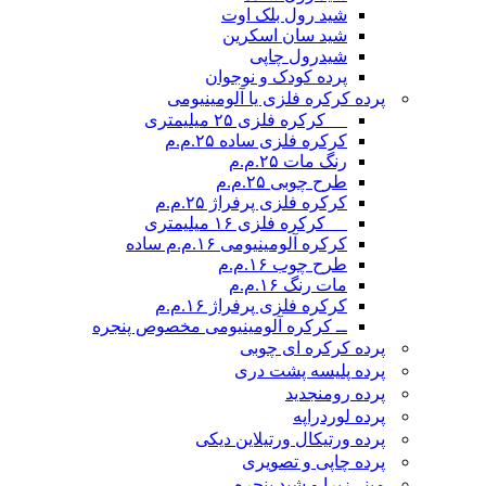
شید رول بلک اوت
شید سان اسکرین
شیدرول چاپی
پرده کودک و نوجوان
پرده کرکره فلزی یا آلومینیومی
__ کرکره فلزی ۲۵ میلیمتری
کرکره فلزی ساده ۲۵.م.م
رنگ مات ۲۵.م.م
طرح چوبی ۲۵.م.م
کرکره فلزی پرفراژ ۲۵.م.م
__ کرکره فلزی ۱۶ میلیمتری
کرکره آلومینیومی ۱۶.م.م ساده
طرح چوب ۱۶.م.م
مات رنگ ۱۶.م.م
کرکره فلزی پرفراژ ۱۶.م.م
ــ کرکره آلومینیومی مخصوص پنجره
پرده کرکره ای چوبی
پرده پلیسه پشت دری
پرده رومن
جدید
پرده لوردراپه
پرده ورتیکال ورتیلاین دیکی
پرده چاپی و تصویری
مینی‌زبرا و شید پنجره