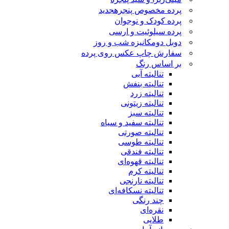
پرده مخصوص پنجره
جدید
پرده کودک و نوجوان
پرده سیلوئیت و ارسی
دوبل دومکانیزه شب و روز
سفارش چاپ عکس روی پرده
بر اساس رنگ
تنالیته آبی
تنالیته بنفش
تنالیته زرد
تنالیته زیتونی
تنالیته سبز
تنالیته سفید و سیاه
تنالیته صورتی
تنالیته طوسی
تنالیته فندقی
تنالیته قهوه‌ای
تنالیته کرم
تنالیته نارنجی
تنالیته نسکافه‌ای
چند رنگی
نقره‌ای
طلایی