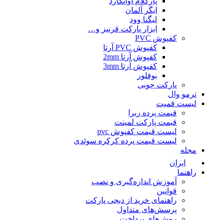
پارکلام آوانگارد
ایگر آلمان
لیگنا وود
ابزار پارکت قرنیز و…
کفپوش PVC
کفپوش PVC آرتا
کفپوش آرتا 2mm
کفپوش آرتا 3mm
بوفلور
پارکت چوبی
ترمو وال
لیست قمیت
قیمت پرده زبرا
قیمت پارکت لمینت
لیست قیمت کفپوش pvc
لیست قیمت پرده کرکره سوئدی
مجله
ایران
راهنما
آموزش اندازه‌گیری و نصب
قوانین
راهنمای خرید از دیجی پارکت
پرسش‌های متداول
روش‌های پرداخت