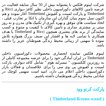
شرکت لینوم فلکس با پشتوانه بیش از 50 سال سابقه فعالیت در
عرصه تامین کالاهای دکوراسیون داخلی نظیر کاغذ دیواری Ricci و
Timberland و پارکت لمینت و کفپوش Timberland آغاز نموده و هم
اکنون نسل سوم بنیان گذاران این سازمان با اتکا بر تجارب قبلی ،
اتخاذ سیاست های موفق و بهره گیری از تکنیک های مدرن و به روز
مبتی بر مشتری مداری و تامین کالای با کیفیت و متنوع و کسب
نمایندگی از برند های معتبری همچون Ricci و Timberland با هدف
همکاری با تمامی لایه ها و اقشار این صنف بزرگ همواره تلاش
نموده تا سهمی از زیبائی محیط زندگی هموطنان عزیز را داشته
باشد.
لینوم فلکس نماینده انحصاری محصولات دکوراسیون داخلی
Timberland در ایران آمادگی خود را برای عرضه مجموعه کاملی از
به روزترین کلکسیون ” تیمبرلند هوم ” شامل کاغد دیواری، پارکت
لمینت و کفپوش پی وی سی را برای علاقمندان و فعالان بازار
دکوراسیون داخلی اعلام می دارد، امید است سهمی کوچک در
شادابی محیط زندگی هموطنمان داشته باشیم.
پارکت کرنو وود
( Timberland Krono wood )