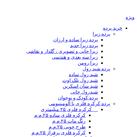
ویژه
خرید پرده
پرده زبرا
پرده زبرا ساده و ارزان
پرده زبرا جدید
زبرا چاپی و تصویری ، گلدار و نقاشی
زبرا سه بعدی و هندسی
زبرا رومن
پرده شید رول
شید رول ساده
شید رول بلک اوت
شید سان اسکرین
شیدرول چاپی
پرده کودک و نوجوان
پرده کرکره فلزی یا آلومینیومی
__ کرکره فلزی ۲۵ میلیمتری
کرکره فلزی ساده ۲۵.م.م
رنگ مات ۲۵.م.م
طرح چوبی ۲۵.م.م
کرکره فلزی پرفراژ ۲۵.م.م