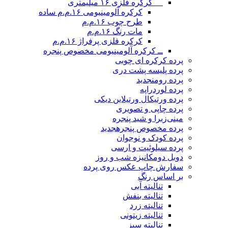
__ کرکره فلزی ۱۶ میلیمتری
کرکره آلومینیومی ۱۶.م.م ساده
طرح چوب ۱۶.م.م
مات رنگ ۱۶.م.م
کرکره فلزی پرفراژ ۱۶.م.م
ــ کرکره آلومینیومی مخصوص پنجره
پرده کرکره ای چوبی
پرده پلیسه پشت دری
پرده رومن
جدید
پرده لوردراپه
پرده ورتیکال ورتیلاین دیکی
پرده چاپی و تصویری
مینی‌زبرا و شید پنجره
پرده مخصوص پنجره
جدید
پرده کودک و نوجوان
پرده سیلوئیت و ارسی
دوبل دومکانیزه شب و روز
سفارش چاپ عکس روی پرده
بر اساس رنگ
تنالیته آبی
تنالیته بنفش
تنالیته زرد
تنالیته زیتونی
تنالیته سبز