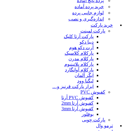
پرده پانچ آماده
خرید پرده آماده
لوازم جانبی پرده
اندازه‌گیری و نصب
خرید پارکت
پارکت لمینت
پارکت آرتا کلیک
دیبا دکو
آرت دکو هوم
پارکلام کلاسیک
پارکلام مدرن
پارکلام پلاتینیوم
پارکلام آوانگارد
ایگر آلمان
لیگنا وود
ابزار پارکت قرنیز و…
کفپوش PVC
کفپوش PVC آرتا
کفپوش آرتا 2mm
کفپوش آرتا 3mm
بوفلور
پارکت چوبی
ترمو وال