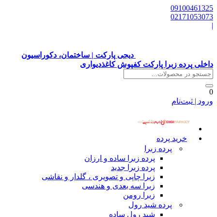
09100461325
02171053073
|
دیجی پارکت | ساختمان، دکوراسیون
داخلی پرده زبرا پارکت کفپوش کاغذدیواری
0
ورود | ثبت‌نام
خرید پرده
پرده زبرا
پرده زبرا ساده و ارزان
پرده زبرا جدید
زبرا چاپی و تصویری ، گلدار و نقاشی
زبرا سه بعدی و هندسی
زبرا رومن
پرده شید رول
شید رول ساده