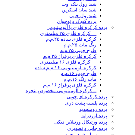
شید رول بلک اوت
شید سان اسکرین
شیدرول چاپی
پرده کودک و نوجوان
پرده کرکره فلزی یا آلومینیومی
__ کرکره فلزی ۲۵ میلیمتری
کرکره فلزی ساده ۲۵.م.م
رنگ مات ۲۵.م.م
طرح چوبی ۲۵.م.م
کرکره فلزی پرفراژ ۲۵.م.م
__ کرکره فلزی ۱۶ میلیمتری
کرکره آلومینیومی ۱۶.م.م ساده
طرح چوب ۱۶.م.م
مات رنگ ۱۶.م.م
کرکره فلزی پرفراژ ۱۶.م.م
ــ کرکره آلومینیومی مخصوص پنجره
پرده کرکره ای چوبی
پرده پلیسه پشت دری
پرده رومن
جدید
پرده لوردراپه
پرده ورتیکال ورتیلاین دیکی
پرده چاپی و تصویری
مینی‌زبرا و شید پنجره