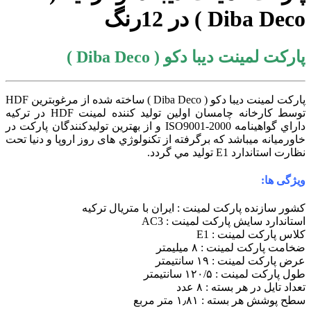
Diba Deco ) در 12رنگ
پارکت لمینت دیبا دکو ( Diba Deco )
پارکت لمینت دیبا دکو ( Diba Deco ) ساخته شده از مرغوبترین HDF
توسط كارخانه چامسان اولین تولید کننده لمينت HDF در ترکیه
داراي گواهينامه ISO9001-2000 و از بهترین تولیدکنندگان پارکت در
خاورمیانه میباشد كه برگرفته از تكنولوژي های روز اروپا و دنیا تحت
نظارت استاندارد E1 توليد مي گردد.
ویژگی ها:
کشور سازنده پارکت لمینت : ایران با متریال ترکیه
استاندارد سایش پارکت لمینت : AC3
کلاس پارکت لمینت : E1
ضخامت پارکت لمینت : ۸ میلیمتر
عرض پارکت لمینت : ۱۹ سانتیمتر
طول پارکت لمینت : ۱۲۰/۵ سانتیمتر
تعداد تایل در هر بسته : ۸ عدد
سطح پوشش هر بسته : ۱٫۸۱ متر مربع