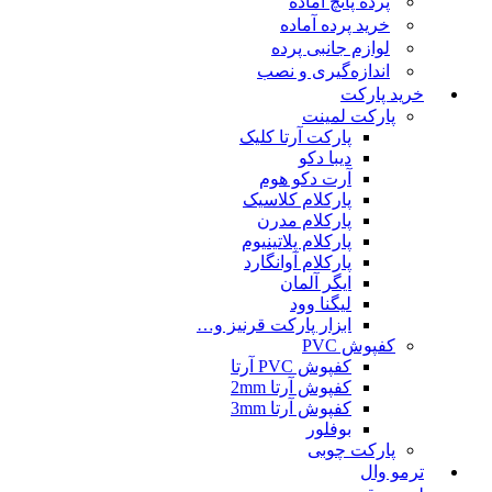
پرده پانچ آماده
خرید پرده آماده
لوازم جانبی پرده
اندازه‌گیری و نصب
خرید پارکت
پارکت لمینت
پارکت آرتا کلیک
دیبا دکو
آرت دکو هوم
پارکلام کلاسیک
پارکلام مدرن
پارکلام پلاتینیوم
پارکلام آوانگارد
ایگر آلمان
لیگنا وود
ابزار پارکت قرنیز و…
کفپوش PVC
کفپوش PVC آرتا
کفپوش آرتا 2mm
کفپوش آرتا 3mm
بوفلور
پارکت چوبی
ترمو وال