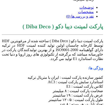
توضیحات
مشخصات
نقد و بررسی‌ها (0)
پارکت لمینت دیبا دکو ( Diba Deco )
پارکت لمینت دیبا دکو ( Diba Deco ) ساخته شده از مرغوبترین HDF
توسط كارخانه چامسان اولین تولید کننده لمينت HDF در ترکیه
داراي گواهينامه ISO9001-2000 و از بهترین تولیدکنندگان پارکت در
خاورمیانه میباشد كه برگرفته از تكنولوژي های روز اروپا و دنیا تحت
نظارت استاندارد E1 توليد مي گردد.
ویژگی ها:
کشور سازنده پارکت لمینت : ایران با متریال ترکیه
استاندارد سایش پارکت لمینت : AC3
کلاس پارکت لمینت : E1
ضخامت پارکت لمینت : ۸ میلیمتر
عرض پارکت لمینت : ۱۹ سانتیمتر
طول پارکت لمینت : ۱۲۰/۵ سانتیمتر
تعداد تایل در هر بسته : ۸ عدد