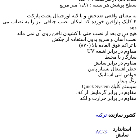
سطح پوشش هر بسته : ۱٫۸۱ متر مربع
به معنای واقعی ضدخش و با لایه اورجینال پشت پارکت
۴ کلیک پارافین خورده که امکان نصب جناقی نیز را به نصاب می
دهد
هیچ درزی بعد از نصب حتی با کشیدن ناخن روی آن نمی ماند
نصب آسان و سریع بدون استفاده از چکش
با تراکم فوق العاده بالا (٨٧٠)
مقاوم در برابر اشعه UV
سازگار با محیط
مقاوم در برابر سایش
خطر اشتعال بسیار پایین
خواص انتی استاتیک
رنگ پایدار
سيستم كليك Quick System
مقاوم در برابر گرمايش از كف
مقاوم در برابر حرارت و لكه
کشور سازنده
ترکیه
استاندارد
AC-3
سایش