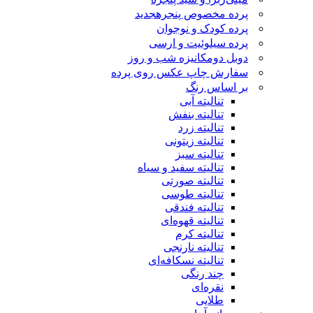
پرده مخصوص پنجره
جدید
پرده کودک و نوجوان
پرده سیلوئیت و ارسی
دوبل دومکانیزه شب و روز
سفارش چاپ عکس روی پرده
بر اساس رنگ
تنالیته آبی
تنالیته بنفش
تنالیته زرد
تنالیته زیتونی
تنالیته سبز
تنالیته سفید و سیاه
تنالیته صورتی
تنالیته طوسی
تنالیته فندقی
تنالیته قهوه‌ای
تنالیته کرم
تنالیته نارنجی
تنالیته نسکافه‌ای
چند رنگی
نقره‌ای
طلایی