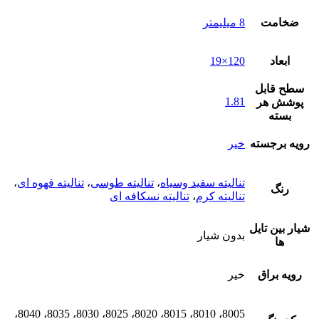
ضخامت
8 میلیمتر
ابعاد
120×19
سطح قابل
1.81
پوشش هر
بسته
رویه برجسته
خیر
تنالیته سفید وسیاه
،
تنالیته طوسی
،
تنالیته قهوه ای
،
رنگ
تنالیته کرم
،
تنالیته نسکافه ای
شیار بین تایل
بدون شیار
ها
رویه براق
خیر
8005، 8010، 8015، 8020، 8025، 8030، 8035، 8040،