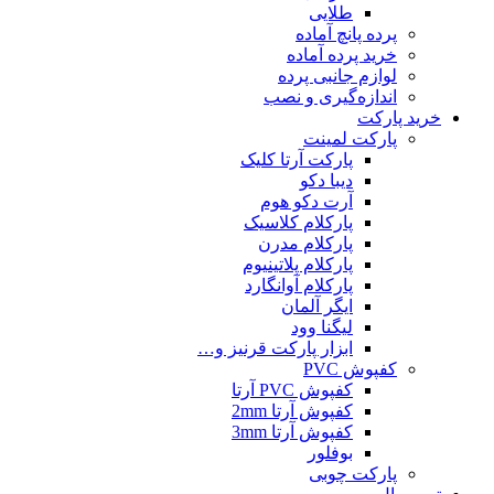
طلایی
پرده پانچ آماده
خرید پرده آماده
لوازم جانبی پرده
اندازه‌گیری و نصب
خرید پارکت
پارکت لمینت
پارکت آرتا کلیک
دیبا دکو
آرت دکو هوم
پارکلام کلاسیک
پارکلام مدرن
پارکلام پلاتینیوم
پارکلام آوانگارد
ایگر آلمان
لیگنا وود
ابزار پارکت قرنیز و…
کفپوش PVC
کفپوش PVC آرتا
کفپوش آرتا 2mm
کفپوش آرتا 3mm
بوفلور
پارکت چوبی