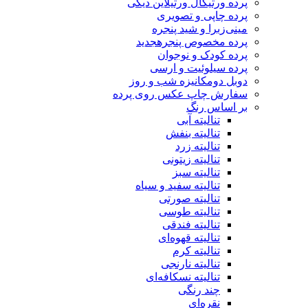
پرده ورتیکال ورتیلاین دیکی
پرده چاپی و تصویری
مینی‌زبرا و شید پنجره
پرده مخصوص پنجره
جدید
پرده کودک و نوجوان
پرده سیلوئیت و ارسی
دوبل دومکانیزه شب و روز
سفارش چاپ عکس روی پرده
بر اساس رنگ
تنالیته آبی
تنالیته بنفش
تنالیته زرد
تنالیته زیتونی
تنالیته سبز
تنالیته سفید و سیاه
تنالیته صورتی
تنالیته طوسی
تنالیته فندقی
تنالیته قهوه‌ای
تنالیته کرم
تنالیته نارنجی
تنالیته نسکافه‌ای
چند رنگی
نقره‌ای