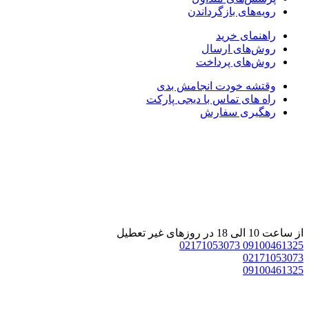
رویه‌های بازگرداندن
راهنمای خرید
روش‌های ارسال
روش‌های پرداخت
وقتشه خودت انجامش بدی
راه های تماس با دیجی پارکت
رهگیری سفارش
از ساعت 10 الی 18 در روزهای غیر تعطیل
02171053073
09100461325
02171053073
09100461325