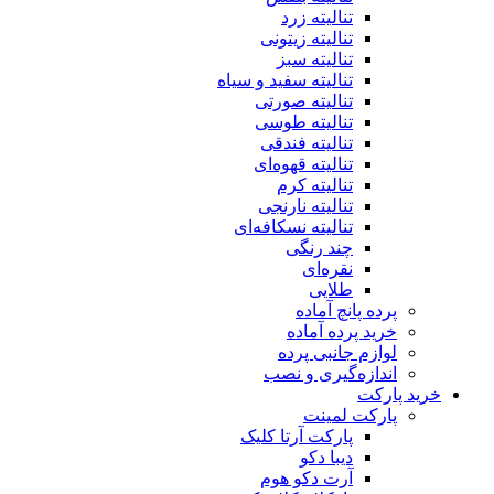
تنالیته زرد
تنالیته زیتونی
تنالیته سبز
تنالیته سفید و سیاه
تنالیته صورتی
تنالیته طوسی
تنالیته فندقی
تنالیته قهوه‌ای
تنالیته کرم
تنالیته نارنجی
تنالیته نسکافه‌ای
چند رنگی
نقره‌ای
طلایی
پرده پانچ آماده
خرید پرده آماده
لوازم جانبی پرده
اندازه‌گیری و نصب
خرید پارکت
پارکت لمینت
پارکت آرتا کلیک
دیبا دکو
آرت دکو هوم