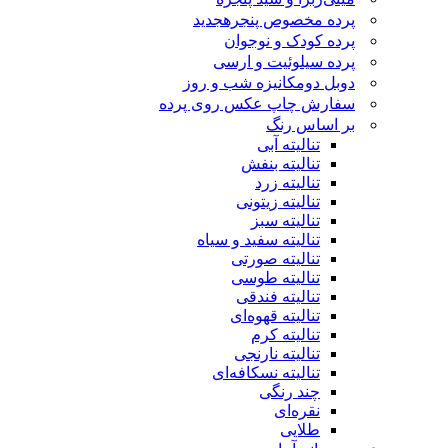
پرده مخصوص پنجره
جدید
پرده کودک و نوجوان
پرده سیلوئیت و ارسی
دوبل دومکانیزه شب و روز
سفارش چاپ عکس روی پرده
بر اساس رنگ
تنالیته آبی
تنالیته بنفش
تنالیته زرد
تنالیته زیتونی
تنالیته سبز
تنالیته سفید و سیاه
تنالیته صورتی
تنالیته طوسی
تنالیته فندقی
تنالیته قهوه‌ای
تنالیته کرم
تنالیته نارنجی
تنالیته نسکافه‌ای
چند رنگی
نقره‌ای
طلایی