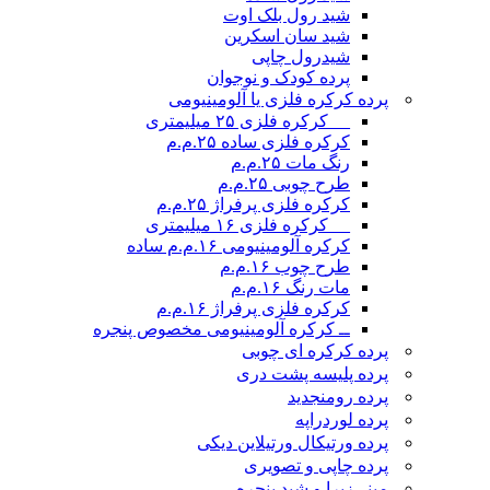
شید رول بلک اوت
شید سان اسکرین
شیدرول چاپی
پرده کودک و نوجوان
پرده کرکره فلزی یا آلومینیومی
__ کرکره فلزی ۲۵ میلیمتری
کرکره فلزی ساده ۲۵.م.م
رنگ مات ۲۵.م.م
طرح چوبی ۲۵.م.م
کرکره فلزی پرفراژ ۲۵.م.م
__ کرکره فلزی ۱۶ میلیمتری
کرکره آلومینیومی ۱۶.م.م ساده
طرح چوب ۱۶.م.م
مات رنگ ۱۶.م.م
کرکره فلزی پرفراژ ۱۶.م.م
ــ کرکره آلومینیومی مخصوص پنجره
پرده کرکره ای چوبی
پرده پلیسه پشت دری
پرده رومن
جدید
پرده لوردراپه
پرده ورتیکال ورتیلاین دیکی
پرده چاپی و تصویری
مینی‌زبرا و شید پنجره