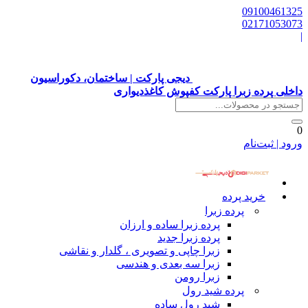
09100461325
02171053073
|
دیجی پارکت | ساختمان، دکوراسیون
داخلی پرده زبرا پارکت کفپوش کاغذدیواری
0
ورود | ثبت‌نام
خرید پرده
پرده زبرا
پرده زبرا ساده و ارزان
پرده زبرا جدید
زبرا چاپی و تصویری ، گلدار و نقاشی
زبرا سه بعدی و هندسی
زبرا رومن
پرده شید رول
شید رول ساده