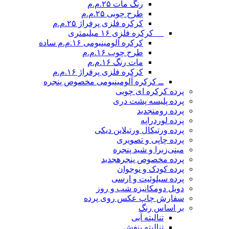
رنگ مات ۲۵.م.م
طرح چوبی ۲۵.م.م
کرکره فلزی پرفراژ ۲۵.م.م
__ کرکره فلزی ۱۶ میلیمتری
کرکره آلومینیومی ۱۶.م.م ساده
طرح چوب ۱۶.م.م
مات رنگ ۱۶.م.م
کرکره فلزی پرفراژ ۱۶.م.م
ــ کرکره آلومینیومی مخصوص پنجره
پرده کرکره ای چوبی
پرده پلیسه پشت دری
پرده رومن
جدید
پرده لوردراپه
پرده ورتیکال ورتیلاین دیکی
پرده چاپی و تصویری
مینی‌زبرا و شید پنجره
پرده مخصوص پنجره
جدید
پرده کودک و نوجوان
پرده سیلوئیت و ارسی
دوبل دومکانیزه شب و روز
سفارش چاپ عکس روی پرده
بر اساس رنگ
تنالیته آبی
تنالیته بنفش