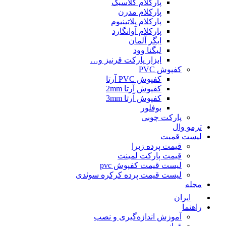
پارکلام کلاسیک
پارکلام مدرن
پارکلام پلاتینیوم
پارکلام آوانگارد
ایگر آلمان
لیگنا وود
ابزار پارکت قرنیز و…
کفپوش PVC
کفپوش PVC آرتا
کفپوش آرتا 2mm
کفپوش آرتا 3mm
بوفلور
پارکت چوبی
ترمو وال
لیست قمیت
قیمت پرده زبرا
قیمت پارکت لمینت
لیست قیمت کفپوش pvc
لیست قیمت پرده کرکره سوئدی
مجله
ایران
راهنما
آموزش اندازه‌گیری و نصب