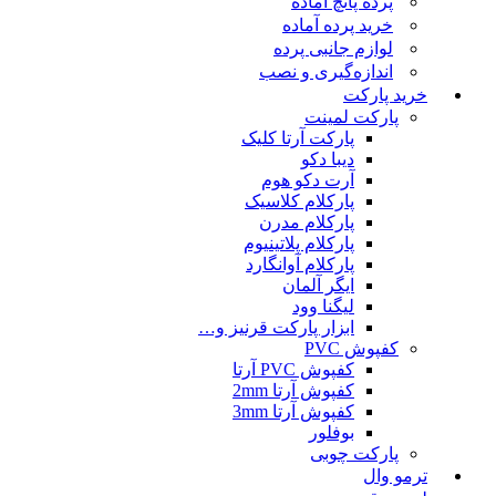
پرده پانچ آماده
خرید پرده آماده
لوازم جانبی پرده
اندازه‌گیری و نصب
خرید پارکت
پارکت لمینت
پارکت آرتا کلیک
دیبا دکو
آرت دکو هوم
پارکلام کلاسیک
پارکلام مدرن
پارکلام پلاتینیوم
پارکلام آوانگارد
ایگر آلمان
لیگنا وود
ابزار پارکت قرنیز و…
کفپوش PVC
کفپوش PVC آرتا
کفپوش آرتا 2mm
کفپوش آرتا 3mm
بوفلور
پارکت چوبی
ترمو وال