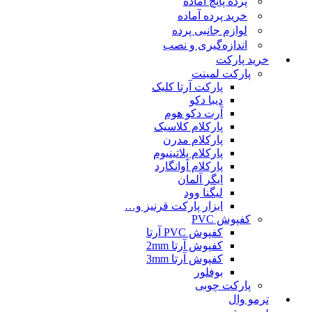
پرده پانچ آماده
خرید پرده آماده
لوازم جانبی پرده
اندازه‌گیری و نصب
خرید پارکت
پارکت لمینت
پارکت آرتا کلیک
دیبا دکو
آرت دکو هوم
پارکلام کلاسیک
پارکلام مدرن
پارکلام پلاتینیوم
پارکلام آوانگارد
ایگر آلمان
لیگنا وود
ابزار پارکت قرنیز و…
کفپوش PVC
کفپوش PVC آرتا
کفپوش آرتا 2mm
کفپوش آرتا 3mm
بوفلور
پارکت چوبی
ترمو وال