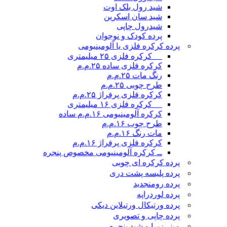
شید رول بلک اوت
شید سان اسکرین
شیدرول چاپی
پرده کودک و نوجوان
پرده کرکره فلزی یا آلومینیومی
__ کرکره فلزی ۲۵ میلیمتری
کرکره فلزی ساده ۲۵.م.م
رنگ مات ۲۵.م.م
طرح چوبی ۲۵.م.م
کرکره فلزی پرفراژ ۲۵.م.م
__ کرکره فلزی ۱۶ میلیمتری
کرکره آلومینیومی ۱۶.م.م ساده
طرح چوب ۱۶.م.م
مات رنگ ۱۶.م.م
کرکره فلزی پرفراژ ۱۶.م.م
ــ کرکره آلومینیومی مخصوص پنجره
پرده کرکره ای چوبی
پرده پلیسه پشت دری
پرده رومن
جدید
پرده لوردراپه
پرده ورتیکال ورتیلاین دیکی
پرده چاپی و تصویری
مینی‌زبرا و شید پنجره