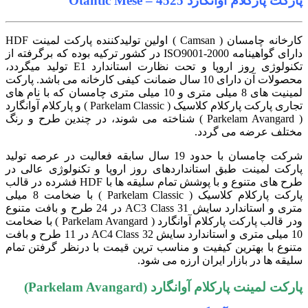
پارکت پارکلام آوانگارد Otantic Mese – 4525
کارخانه چامسان ( Camsan ) اولین تولیدکننده پارکت لمینت HDF
دارای گواهینامه ISO9001-2000 در کشور ترکیه بوده که برگرفته از
تکنولوژی روز اروپا و تحت نظارت استاندارد E1 تولید میگردد،
محصولات آن دارای 10 سال ضمانت کیفی کارخانه می باشد. پارکت
لمینیت های 8 میلی متری و 10 میلی متری چامسان که با نام های
تجاری پارکت پارکلام کلاسیک ( Parkelam Classic ) و پارکلام آوانگارد
( Parkelam Avangard ) شناخته می شوند، در چندین طرح و رنگ
مختلف عرضه می گردد.
شرکت چامسان با حدود 19 سال سابقه فعالیت در عرصه تولید
پارکت لمینت طبق استانداردهای روز اروپا و تکنولوژی عالی در
طرح های متنوع و با پوشش تمام سلیقه ها با HDF فشرده در قالب
پارکت پارکلام کلاسیک ( Parkelam Classic ) با ضخامت 8 میلی
متری و استاندارد سایش AC3 Class 31 در 24 طرح و بافت متنوع
ودر قالب پارکت پارکلام آوانگارد ( Parkelam Avangard ) با ضخامت
10 میلی متری و استاندارد سایش AC4 Class 32 در 11 طرح و بافت
متنوع با بهترین کیفیت و مناسب ترین قیمت با درنظر گرفتن تمام
سلیقه ها در بازار ایران ارزه می شود.
پارکت لمینت پارکلام آوانگارد (Parkelam Avangard)