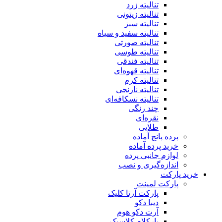
تنالیته زرد
تنالیته زیتونی
تنالیته سبز
تنالیته سفید و سیاه
تنالیته صورتی
تنالیته طوسی
تنالیته فندقی
تنالیته قهوه‌ای
تنالیته کرم
تنالیته نارنجی
تنالیته نسکافه‌ای
چند رنگی
نقره‌ای
طلایی
پرده پانچ آماده
خرید پرده آماده
لوازم جانبی پرده
اندازه‌گیری و نصب
خرید پارکت
پارکت لمینت
پارکت آرتا کلیک
دیبا دکو
آرت دکو هوم
پارکلام کلاسیک