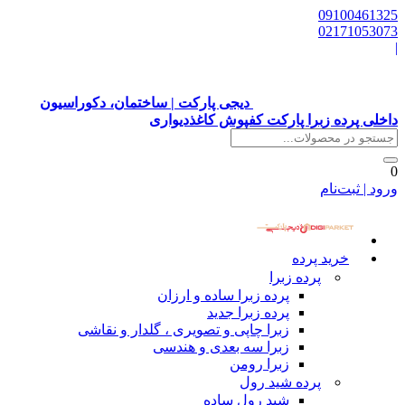
09100461325
02171053073
|
دیجی پارکت | ساختمان، دکوراسیون
داخلی پرده زبرا پارکت کفپوش کاغذدیواری
0
ورود | ثبت‌نام
خرید پرده
پرده زبرا
پرده زبرا ساده و ارزان
پرده زبرا جدید
زبرا چاپی و تصویری ، گلدار و نقاشی
زبرا سه بعدی و هندسی
زبرا رومن
پرده شید رول
شید رول ساده