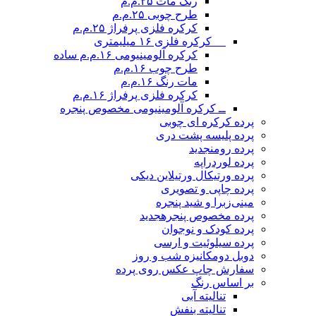
رنگ مات ۲۵.م.م
طرح چوبی ۲۵.م.م
کرکره فلزی پرفراژ ۲۵.م.م
__ کرکره فلزی ۱۶ میلیمتری
کرکره آلومینیومی ۱۶.م.م ساده
طرح چوب ۱۶.م.م
مات رنگ ۱۶.م.م
کرکره فلزی پرفراژ ۱۶.م.م
ــ کرکره آلومینیومی مخصوص پنجره
پرده کرکره ای چوبی
پرده پلیسه پشت دری
پرده رومن
جدید
پرده لوردراپه
پرده ورتیکال ورتیلاین دیکی
پرده چاپی و تصویری
مینی‌زبرا و شید پنجره
پرده مخصوص پنجره
جدید
پرده کودک و نوجوان
پرده سیلوئیت و ارسی
دوبل دومکانیزه شب و روز
سفارش چاپ عکس روی پرده
بر اساس رنگ
تنالیته آبی
تنالیته بنفش