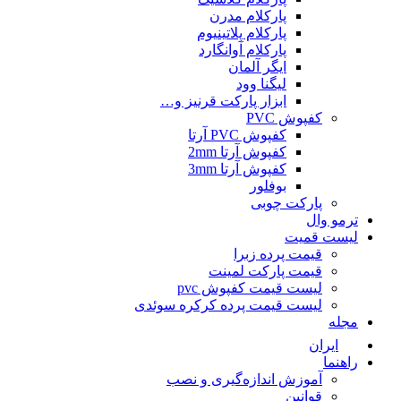
پارکلام مدرن
پارکلام پلاتینیوم
پارکلام آوانگارد
ایگر آلمان
لیگنا وود
ابزار پارکت قرنیز و…
کفپوش PVC
کفپوش PVC آرتا
کفپوش آرتا 2mm
کفپوش آرتا 3mm
بوفلور
پارکت چوبی
ترمو وال
لیست قمیت
قیمت پرده زبرا
قیمت پارکت لمینت
لیست قیمت کفپوش pvc
لیست قیمت پرده کرکره سوئدی
مجله
ایران
راهنما
آموزش اندازه‌گیری و نصب
قوانین